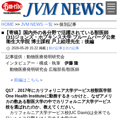
menu
HOME
>>
JVM NEWS 一覧
>> 個別記事
■【寄稿】国内外の各分野で活躍されている獣医師
(31)ジョンズ・ホプキンス大学 ブルームバーグ公衆
衛生大学院 博士課程 戸上絵理先生：後編
2026-05-28 15:22 掲載 |
前の記事
|
次の記事
記事提供：動物医療発明研究会
インタビュアー・構成・執筆
伊藤 隆
動物医療発明研究会 広報部長/獣医師
＜
前編はこちら
＞
Q17．2017年にカリフォリニア大学デービス校獣医学部
One Health Instituteに勤務するきっかけと、なぜアメリ
カの数ある獣医大学の中でカリフォルニア大学デービス
校を選ばれたのか、教えてください。
カリフォルニア大学デービス校(UC Davis)は全米でも