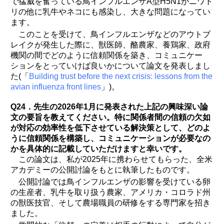
で猛威を奮っている鳥インフルエンザA型H5N1がニワト
リの他に乳牛やネコにも感染し、大きな問題になってい
ます。
このことを受けて、鳥インフルエンザなどのアウトブ
レイクが発生した際に、獣医師、酪農家、養鶏家、政府
機関の間でどのように信頼関係を築き、コミュニケー
ションをとっていけば良いかについて論文を発表しまし
た(「
Building trust before the next crisis: lessons from the
avian influenza front lines
」)。
Q24．先生の2026年1月に発表された上記の興味深い論
文の要旨を教えてください。特に関係者間の信頼の欠如
が対応の効率性を低下させている解決策として、どのよ
うに信頼関係を構築し、コミュニケーションが必要なの
かを具体的に記載していただけますと幸いです。
この論文は、私が2025年に携わらせてもらった、全米
アカデミーの公開討論をもとに執筆したものです。
公開討論では鳥インフルエンザの影響を受けている卵
の生産者、乳牛を取り扱う農家、アメリカ・コロラド州
の獣医技官、そして農場職員の研修をする専門家を招き
ました。