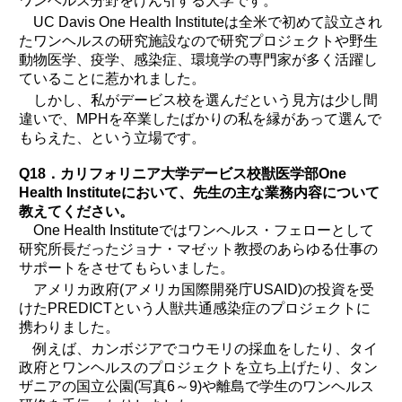
ワンヘルス分野をけん引する大学です。
UC Davis One Health Instituteは全米で初めて設立され
たワンヘルスの研究施設なので研究プロジェクトや野生
動物医学、疫学、感染症、環境学の専門家が多く活躍し
ていることに惹かれました。
しかし、私がデービス校を選んだという見方は少し間
違いで、MPHを卒業したばかりの私を縁があって選んで
もらえた、という立場です。
Q18．カリフォリニア大学デービス校獣医学部One
Health Instituteにおいて、先生の主な業務内容について
教えてください。
One Health Instituteではワンヘルス・フェローとして
研究所長だったジョナ・マゼット教授のあらゆる仕事の
サポートをさせてもらいました。
アメリカ政府(アメリカ国際開発庁USAID)の投資を受
けたPREDICTという人獣共通感染症のプロジェクトに
携わりました。
例えば、カンボジアでコウモリの採血をしたり、タイ
政府とワンヘルスのプロジェクトを立ち上げたり、タン
ザニアの国立公園(写真6～9)や離島で学生のワンヘルス