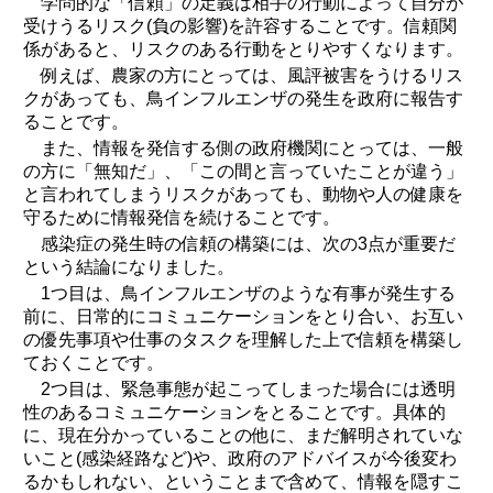
学問的な「信頼」の定義は相手の行動によって自分が
受けうるリスク(負の影響)を許容することです。信頼関
係があると、リスクのある行動をとりやすくなります。
例えば、農家の方にとっては、風評被害をうけるリス
クがあっても、鳥インフルエンザの発生を政府に報告す
ることです。
また、情報を発信する側の政府機関にとっては、一般
の方に「無知だ」、「この間と言っていたことが違う」
と言われてしまうリスクがあっても、動物や人の健康を
守るために情報発信を続けることです。
感染症の発生時の信頼の構築には、次の3点が重要だ
という結論になりました。
1つ目は、鳥インフルエンザのような有事が発生する
前に、日常的にコミュニケーションをとり合い、お互い
の優先事項や仕事のタスクを理解した上で信頼を構築し
ておくことです。
2つ目は、緊急事態が起こってしまった場合には透明
性のあるコミュニケーションをとることです。具体的
に、現在分かっていることの他に、まだ解明されていな
いこと(感染経路など)や、政府のアドバイスが今後変わ
るかもしれない、ということまで含めて、情報を隠すこ