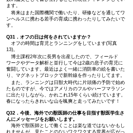
ます。
将来はまた国際機関で働いたり、研修などを通してワ
ンヘルスに携わる若手の育成に携わったりしてみたいで
す。
Q31．オフの日は何をされていますか？
オフの時間は育児とランニングをしています(写真
13)。
博士課程2年次に長男を出産したので、フィールド
ワークやデータ解析と並行して今は2歳の息子の育児に
奮闘しています。最近はよく一緒に消防車の絵を書いた
り、マグネットブロックで新幹線を作ったりしてます。
また、ランニングは日獣大時代に片頭痛の予防で始め
たものですが、今ではアメリカのフルやハーフマラソン
に出たりしながら、かれこれ15年くらい続けています。
春になったらきれいな山を颯爽と走ってみたいです！
Q32．今後、海外での獣医師の仕事を目指す獣医学生さ
んにメッセージをお願いします。
海外で獣医師として働くことは楽な道ではないかもし
れませんが、見たことのないワクワクする世界が広がっ