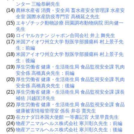
ンター 三輪恭嗣先生
(14)
農林水産省 消費・安全局 畜水産安全管理課 水産安
全室 国際水産防疫専門官 高橋延之先生
(15)
エキゾチック動物診療 田園調布動物病院 田向健一
先生
(16)
ロイヤルカナン ジャポン合同会社 井上 舞先生
(17)
米国アイオワ州立大学 獣医学部腫瘍科 村上景子先
生：前編
(18)
米国アイオワ州立大学 獣医学部腫瘍科 村上景子先
生：後編
(19)
厚生労働省 健康・生活衛生局 食品監視安全課 乳肉
安全係 高橋真央先生：前編
(20)
厚生労働省 健康・生活衛生局 食品監視安全課 乳肉
安全係 高橋真央先生：後編
(21)
厚生労働省 健康・生活衛生局 食品監視安全課 課長
補佐 川越匡洋先生
(22)
厚生労働省 健康・生活衛生局 食品監視安全課 食品
健康被害情報管理室 係長 井谷 寛先生
(23)
在カナダ日本国大使館 一等書記官 大里早貴先生
(24)
物産アニマルヘルス株式会社 寒川彰久先生：前編
(25)
物産アニマルヘルス株式会社 寒川彰久先生：後編