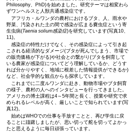
Philosophy、PhD)を始めました。研究テーマは相変わら
ずワンヘルスと人獣共通感染症です。
アフリカ・ルワンダの農村におけるブタ、人、雨水や
野菜、汚染された土の間で感染が広まる嚢虫症という寄
生虫病(
Taenia solium感染症
)を研究しています(写真10、
11)。
感染症の特性だけでなく、その感染症によって引き起
こされる経済的なダメージ(ブタが死んでしまう、市場で
の販売価格が下がる)や社会との繋がり(ブタを飼育して
いる農家が感染症についてどう理解しているか、どうす
れば分かりやすく、地域に根差した情報提供ができるか)
など、社会学的な観点からも探求しています。
これまでに二度ルワンダに赴き、動物市場やブタ飼育
の様子、農村の人へのインタビューを行ってきました。
アメリカの博士課程は4～5年間と長く、授業や研究で求
められるレベルが高く、厳しいことで知られています(写
真12)。
始めはWHOでの仕事を手放すことと、再び学生に戻
ることに躊躇しましたが、思い切って舵を切ってよかっ
たと思えるように毎日頑張っています。