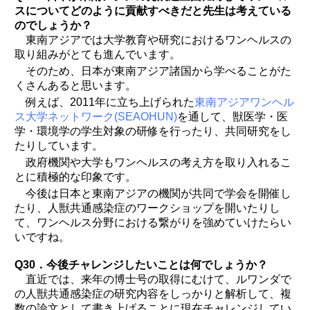
スについてどのように貢献すべきだと先生は考えている
のでしょうか？
東南アジアでは大学教育や研究におけるワンヘルスの
取り組みがとても進んでいます。
そのため、日本が東南アジア諸国から学べることがた
くさんあると思います。
例えば、2011年に立ち上げられた
東南アジアワンヘル
ス大学ネットワーク(SEAOHUN)
を通して、獣医学・医
学・環境学の学生対象の研修を行ったり、共同研究をし
たりしています。
政府機関や大学もワンヘルスの考え方を取り入れるこ
とに積極的な印象です。
今後は日本と東南アジアの機関が共同で学会を開催し
たり、人獣共通感染症のワークショップを開いたりし
て、ワンヘルス分野における繋がりを強めていけたらい
いですね。
Q30．今後チャレンジしたいことは何でしょうか？
直近では、来年の博士号の取得にむけて、ルワンダで
の人獣共通感染症の研究内容をしっかりと解析して、複
数の論文として書き上げることに現在チャレンジしてい