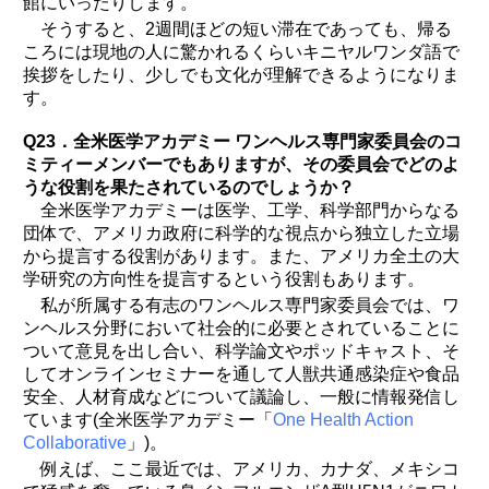
館にいったりします。
そうすると、2週間ほどの短い滞在であっても、帰る
ころには現地の人に驚かれるくらいキニヤルワンダ語で
挨拶をしたり、少しでも文化が理解できるようになりま
す。
Q23．全米医学アカデミー ワンヘルス専門家委員会のコ
ミティーメンバーでもありますが、その委員会でどのよ
うな役割を果たされているのでしょうか？
全米医学アカデミーは医学、工学、科学部門からなる
団体で、アメリカ政府に科学的な視点から独立した立場
から提言する役割があります。また、アメリカ全土の大
学研究の方向性を提言するという役割もあります。
私が所属する有志のワンヘルス専門家委員会では、ワ
ンヘルス分野において社会的に必要とされていることに
ついて意見を出し合い、科学論文やポッドキャスト、そ
してオンラインセミナーを通して人獣共通感染症や食品
安全、人材育成などについて議論し、一般に情報発信し
ています(全米医学アカデミー「
One Health Action
Collaborative
」)。
例えば、ここ最近では、アメリカ、カナダ、メキシコ