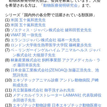
動物医療発明研究会は、会員を募集しています。入会
を希望される方は、「
動物医療発明研究会
」まで。
シリーズ「国内外の各分野で活躍されている獣医師」
(1)
米国 五十嵐和恵先生
(2)
米国 五十嵐和恵先生
(3)
ゾエティス・ジャパン株式会社 鍵和田哲史先生
(4)
VMAT 関 一弥先生
(5)
エランコジャパン株式会社 福本一夫先生
(6)
ロンドン大学衛生熱帯医学大学院 篠崎夏歩先生
(7)
ベ－リンガーインゲルハイム アニマルヘルス ジャパ
ン株式会社 大槻朋子先生
(8)
林兼産業株式会社 飼料事業部 アクアメディカル・ラ
ボ 藤田幸辰先生
(9)
日本全薬工業株式会社(ZENOAQ) 加藤正浩先生、池
慧詩先生
(10)
エキゾチックアニマル診療 アンドレ動物病院 戸﨑
和成先生
(11)
共立製薬株式会社 御手洗すみれ先生
(12)
メディカルイラストレーター LAIMAN社 代表取締役
永田徳子先生
(13)
エキゾチック動物診療 日本エキゾチック動物医療セ