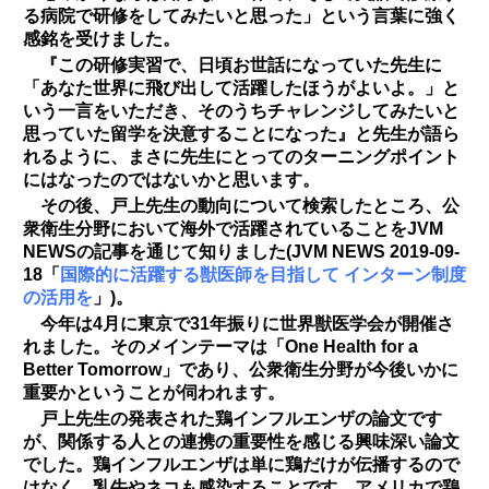
る病院で研修をしてみたいと思った」という言葉に強く
感銘を受けました。
『この研修実習で、日頃お世話になっていた先生に
「あなた世界に飛び出して活躍したほうがよいよ。」と
いう一言をいただき、そのうちチャレンジしてみたいと
思っていた留学を決意することになった』と先生が語ら
れるように、まさに先生にとってのターニングポイント
にはなったのではないかと思います。
その後、戸上先生の動向について検索したところ、公
衆衛生分野において海外で活躍されていることをJVM
NEWSの記事を通じて知りました(JVM NEWS 2019-09-
18「
国際的に活躍する獣医師を目指して インターン制度
の活用を
」)。
今年は4月に東京で31年振りに世界獣医学会が開催さ
れました。そのメインテーマは「One Health for a
Better Tomorrow」であり、公衆衛生分野が今後いかに
重要かということが伺われます。
戸上先生の発表された鶏インフルエンザの論文です
が、関係する人との連携の重要性を感じる興味深い論文
でした。鶏インフルエンザは単に鶏だけが伝播するので
はなく、乳牛やネコも感染することです。アメリカで鶏