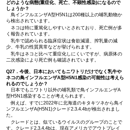
どのような病態(重症化、死亡、不顕性感染)になるので
しょうか？
鳥インフルエンザA型H5N1は200種以上の哺乳動物か
ら検出されています。
ネコは特に重篤化しやすいとされており、死亡例が多
く報告されています。
乳牛で認められる臨床症状は食欲減退、搾乳量の減
少、牛乳の性質異常などが挙げられます。
乳牛はネコと比べて重症化しにくいですが、病原体の
二次感染により死亡例も確認されています。
Q27．今後、日本においてもニワトリだけでなく乳牛や
ネコの鳥インフルエンザA型H5N1感染の可能性は考えら
れるのでしょうか？
日本でもニワトリ以外の哺乳類で鳥インフルエンザA
型H5N1感染することが考えられます。
例えば、すでに2022年に北海道のキタキツネから鳥イ
ンフルエンザA(H5N1)クレード2.3.4.4bが検出されまし
た。
クレードとは、似ているウイルスのグループのことで
す。クレード2.3.4.4bは、現在アメリカでアウトブレイ