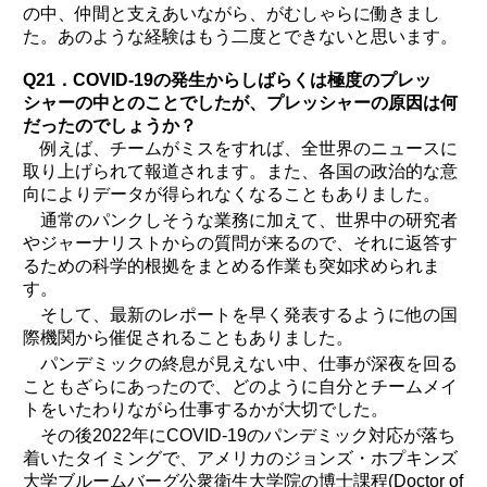
の中、仲間と支えあいながら、がむしゃらに働きまし
た。あのような経験はもう二度とできないと思います。
Q21．COVID-19の発生からしばらくは極度のプレッ
シャーの中とのことでしたが、プレッシャーの原因は何
だったのでしょうか？
例えば、チームがミスをすれば、全世界のニュースに
取り上げられて報道されます。また、各国の政治的な意
向によりデータが得られなくなることもありました。
通常のパンクしそうな業務に加えて、世界中の研究者
やジャーナリストからの質問が来るので、それに返答す
るための科学的根拠をまとめる作業も突如求められま
す。
そして、最新のレポートを早く発表するように他の国
際機関から催促されることもありました。
パンデミックの終息が見えない中、仕事が深夜を回る
こともざらにあったので、どのように自分とチームメイ
トをいたわりながら仕事するかが大切でした。
その後2022年にCOVID-19のパンデミック対応が落ち
着いたタイミングで、アメリカのジョンズ・ホプキンズ
大学ブルームバーグ公衆衛生大学院の博士課程(Doctor of