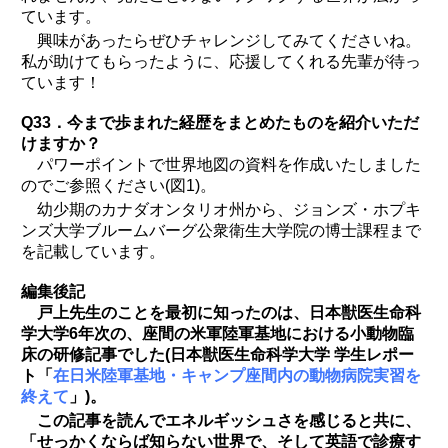
ています。
興味があったらぜひチャレンジしてみてくださいね。
私が助けてもらったように、応援してくれる先輩が待っ
ています！
Q33．今まで歩まれた経歴をまとめたものを紹介いただ
けますか？
パワーポイントで世界地図の資料を作成いたしました
のでご参照ください(図1)。
幼少期のカナダオンタリオ州から、ジョンズ・ホプキ
ンズ大学ブルームバーグ公衆衛生大学院の博士課程まで
を記載しています。
編集後記
戸上先生のことを最初に知ったのは、日本獣医生命科
学大学6年次の、座間の米軍陸軍基地における小動物臨
床の研修記事でした(日本獣医生命科学大学 学生レポー
ト「
在日米陸軍基地・キャンプ座間内の動物病院実習を
終えて
」)。
この記事を読んでエネルギッシュさを感じると共に、
「せっかくならば知らない世界で、そして英語で診療す