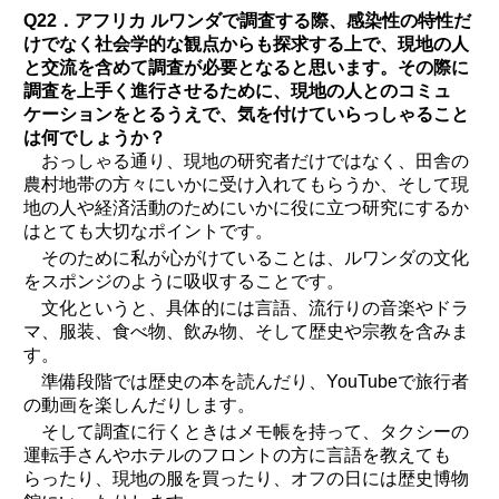
Q22．アフリカ ルワンダで調査する際、感染性の特性だ
けでなく社会学的な観点からも探求する上で、現地の人
と交流を含めて調査が必要となると思います。その際に
調査を上手く進行させるために、現地の人とのコミュ
ケーションをとるうえで、気を付けていらっしゃること
は何でしょうか？
おっしゃる通り、現地の研究者だけではなく、田舎の
農村地帯の方々にいかに受け入れてもらうか、そして現
地の人や経済活動のためにいかに役に立つ研究にするか
はとても大切なポイントです。
そのために私が心がけていることは、ルワンダの文化
をスポンジのように吸収することです。
文化というと、具体的には言語、流行りの音楽やドラ
マ、服装、食べ物、飲み物、そして歴史や宗教を含みま
す。
準備段階では歴史の本を読んだり、YouTubeで旅行者
の動画を楽しんだりします。
そして調査に行くときはメモ帳を持って、タクシーの
運転手さんやホテルのフロントの方に言語を教えても
らったり、現地の服を買ったり、オフの日には歴史博物