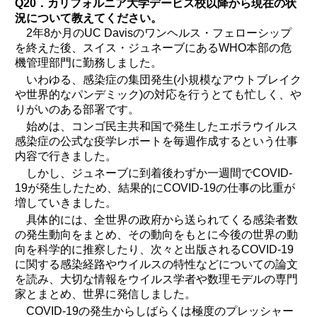
Q20．カリフォルニア大学デービス校以降から現在の状
況について教えてください。
2年8か月のUC Davisのワンヘルス・フェローシップ
を終えた後、スイス・ジュネーブにあるWHO本部の危
機管理部門に勤務しました。
いわゆる、感染症の集団発生(小規模なアウトブレイク
や世界的なパンデミック)の対応を行うとても忙しく、や
りがいのある部署です。
始めは、コンゴ民主共和国で発生したエボラウイルス
感染症の公式な疫学レポートを毎週作成するという仕事
内容で行きました。
しかし、ジュネーブに到着後わずか一週間でCOVID-
19が発生したため、結果的にCOVID-19の仕事の比重が
増していきました。
具体的には、全世界の政府から送られてくる感染者数
の発生動向をまとめ、その動向をもとに今後の世界の動
向を科学的に推察したり、次々と出版されるCOVID-19
に関する感染経路やウイルスの特性などについての論文
を読み、大切な情報をウイルス学者や数理モデルの専門
家とまとめ、世界に発信しました。
COVID-19の発生からしばらくは極度のプレッシャー