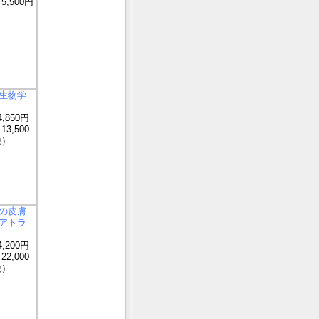
5,500円
生物学
,850円
3,500
税）
の皮膚
アトラ
,200円
2,000
税）