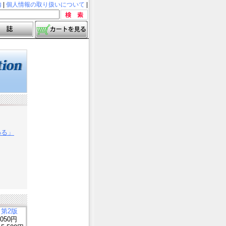
内
|
個人情報の取り扱いについて
|
わる」
 第2版
,050円