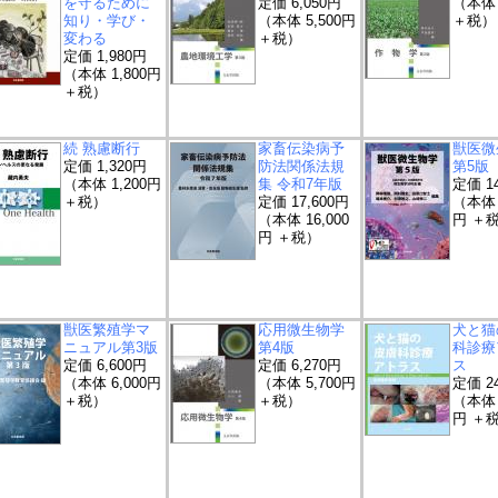
を守るために
定価 6,050円
（本体 
知り・学び・
（本体 5,500円
＋税）
変わる
＋税）
定価 1,980円
（本体 1,800円
＋税）
続 熟慮断行
家畜伝染病予
獣医微
定価 1,320円
防法関係法規
第5版
（本体 1,200円
集 令和7年版
定価 14
＋税）
定価 17,600円
（本体 1
（本体 16,000
円 ＋
円 ＋税）
獣医繁殖学マ
応用微生物学
犬と猫
ニュアル第3版
第4版
科診療
定価 6,600円
定価 6,270円
ス
（本体 6,000円
（本体 5,700円
定価 24
＋税）
＋税）
（本体 2
円 ＋