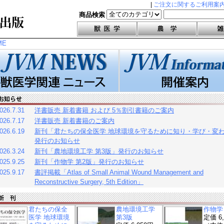
|
ご注文に関するご利用案
商品検索
ME
26.7.31
洋書販売 新着書籍 および 5％割引書籍のご案内
26.7.17
洋書販売 新着書籍のご案内
26.6.19
新刊「君たちの保全医学 地球環境を守るために知り・学び・変
発行のお知らせ
26.3.24
新刊「農地環境工学 第3版」発行のお知らせ
25.9.25
新刊「作物学 第2版」発行のお知らせ
25.9.17
書評掲載「Atlas of Small Animal Wound Management and
Reconstructive Surgery, 5th Edition」
君たちの保全
農地環境工学
作物学
医学 地球環境
第3版
定価 6