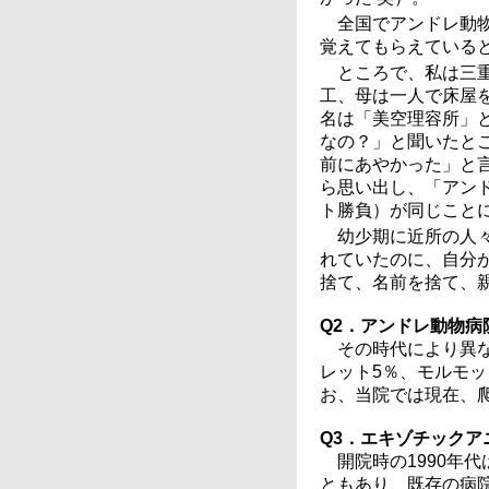
全国でアンドレ動
覚えてもらえている
ところで、私は三
工、母は一人で床屋
名は「美空理容所」
なの？」と聞いたと
前にあやかった」と
ら思い出し、「アン
ト勝負）が同じこと
幼少期に近所の人
れていたのに、自分
捨て、名前を捨て、
Q2．アンドレ動物
その時代により異な
レット5％、モルモッ
お、当院では現在、
Q3．エキゾチック
開院時の1990年
ともあり、既存の病