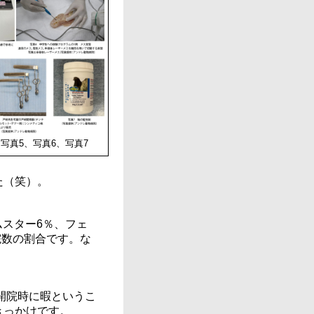
、写真5、写真6、写真7
た（笑）。
ムスター6％、フェ
院数の割合です。な
開院時に暇というこ
きっかけです。