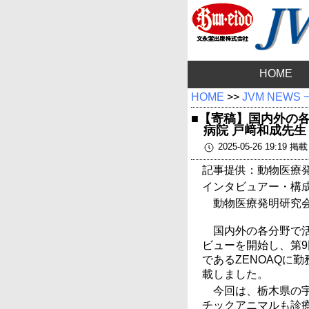
HOME
HOME
>>
JVM NEWS
■【寄稿】国内外の各
病院 戸﨑和成先生
2025-05-26 19:19 掲
記事提供：動物医療
インタビュアー・
動物医療発明研究会
国内外の各分野で
ビューを開始し、第
であるZENOAQに
載しました。
今回は、栃木県の
チックアニマルも診