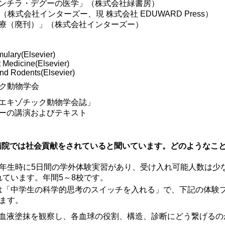
ンチラ・デグーの医学」（株式会社緑書房）
（株式会社インターズー、現 株式会社 EDUWARD Press）
療（廃刊）」（株式会社インターズー）
mulary(Elsevier)
 Medicine(Elsevier)
and Rodents(Elsevier)
ック動物学会
エキゾチック動物学会誌」
ーの講演およびテキスト
物病院では社会貢献をされていると聞いています。どのようなこ
年生時に5日間の学外体験実習があり、受け入れ可能人数は少な
ています。年間5～8校です。
は「中学生の科学的思考のスイッチを入れる」で、下記の体験プ
ます。
血液塗抹を観察し、各血球の役割、構造、診断にどう繋げるの