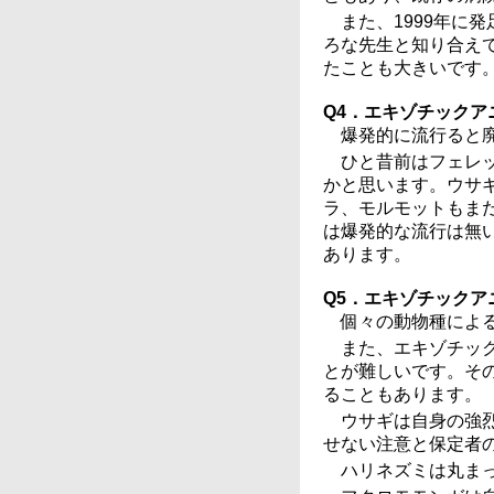
また、1999年に
ろな先生と知り合え
たことも大きいです
Q4．エキゾチック
爆発的に流行ると
ひと昔前はフェレ
かと思います。ウサ
ラ、モルモットもま
は爆発的な流行は無
あります。
Q5．エキゾチック
個々の動物種によ
また、エキゾチッ
とが難しいです。そ
ることもあります。
ウサギは自身の強
せない注意と保定者
ハリネズミは丸ま