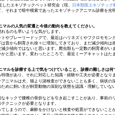
発足したエキゾチックペット研究会（現、
日本獣医エキゾチック
て、それまで暗中模索であったエキゾチックアニマル診療を光
。
アニマルの人気の変遷と今後の動向を教えてください。
廃れるのも早いような気がします。
ットやプレーリードッグで、最近はハリネズミやフクロモモン
ギは昔から飼育され徐々に増加してきており、まだ減少傾向は
だ減少傾向ではないと思います。爬虫類も一定数の飼育者がい
いかと思います。変わったところで、最近ミーアキャットはた
アニマルを診療する上で気をつけていること、診療の難しさは何
る特徴があり、それに対応した知識・経験や工夫が必要となり
クアニマルは犬、猫より諸検査ができないことも多く、病状の
のために飼い主が飼育動物の深刻な状態を認識・理解していな
烈なキックで腰椎の骨折などを引き起こすことがあり、事前の
のテクニックが必要となります。
ってしまうので、麻酔をかけないと検査や処置ができないこと