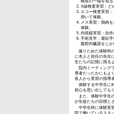
構造の一端を知る
X線検査実習：ど
エコー検査実習：
用いて体験。
メス実習：鶏肉を
体験。
内視鏡実習：自作
手術見学：避妊手
腹腔内臓器をじか
撮りためた体験時
に本人と担任の先生
生たちの記憶に残る
院内ミーティング
導者だったかにもよ
各人から実習の指導
体験する中学生に
初心を思い出しても
また、体験中学生
が生徒たちの目標と
中学生時に体験実
院で働いているスタ