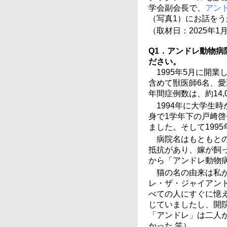
学会副会長で、
アン
（写真1）にお話を
（取材日：2025年1
Q1．アンドレ動物
ださい。
1995年5月に開
含めて獣医師6名、愛
年間症例数は、約14,0
1994年に大学生
身で1学年下の戸﨑
ました。そして199
病院名はもともと
抵抗があり、嫁が飼
から「アンドレ動物
猫の名の由来は私
レ・ザ・ジャイアン
べての人にすぐに憶
じていましたし、開
「アンドレ」は二人
かった 笑）。