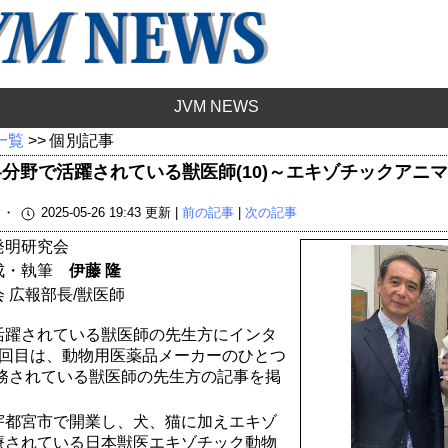
JVM NEWS
 一覧
>> 個別記事
分野で活躍されている獣医師(10)～エキゾチックアニマ
載 ・
2025-05-26 19:43 更新 |
前の記事
|
次の記事
発明研究会
構成・執筆
伊藤 隆
 広報部長/獣医師
活躍されている獣医師の先生方にインタ
9回目は、動物用医薬品メーカーのひとつ
勤務されている獣医師の先生方の記事を掲
宇都宮市で開業し、犬、猫に加えエキゾ
療されている日本獣医エキゾチック動物