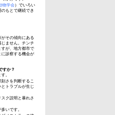
動物学会
）でいろい
明のもとで継続でき
ガがその傾向にある
感じません。チンチ
ますが、地方都市で
まに診察する機会が
ですか？
ます。
深刻さを判断するこ
いとトラブルが生じ
リスク説明と暴れさ
が多いです。