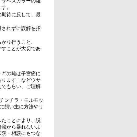
リザベスカラーの維
ます。
の期待に反して、最
解されずに誤解を招
っかり行うこと、
かすことが大切であ
サギの雌は子宮癌に
あります」などウサ
んでもらい、ご理解
チンチラ・モルモッ
に飼い主に方法やリ
したことにより、説
普段から暴れないよ
来院・相談にもつな