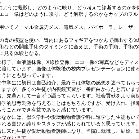
。
のように撮影し、どのように映り、どう考えて診断するのかを
エコー像はどのように映り、どう解釈するのかをカップのフル
用いてノーマル金属刃メス、電気メス、バイポーラ、レーザー
の胃の模型を使い、胃内にあるフィギアをつかんで摘出する体
術などの開腹手術のタイミングに合えば、手術の手順、手術の
に見る体験となる。
の様子、血液塗抹像、X線検査像、エコー像の写真などをディ
に渡しています。画像は体験後の校内プレゼンテーションに使
ようにとも思っています。
で中学生に初日は自己紹介、最終日は体験の感想を述べてもら
りますが、多くの生徒が内視鏡実習が一番面白かったと言いま
者、先輩として一言ずつ語ってもらいます。社会貢献をより実
科学的思考刺激を与えることはもちろんですが、受け入れ、指
らうことができ有益であると感じています。
のなかには、獣医学科や愛玩動物看護学科に進学した生徒もい
される喜びと誇りをスタッフが感じられていると思っています
習に来た生徒が愛玩動物看護師になり、当院に就職し、結婚、
ッフがいます。