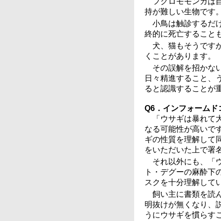
フクロモモンガは
持が難しい生物です
小鳥は触診するだ
終的に死亡すること
犬、猫もそうです
くことがあります。
その誤解を招かな
日々精進すること、
ると認識することが
Q6．インフォーム
「ウサギは暴れて
なる可能性が高いで
ギの性質を理解して
をいただいた上で署
それ以外にも、「
ト・デグーの麻酔下
スクを十分理解して
飼い主に書類を読
明抜けが無くなり、
うにウサギを慣らす