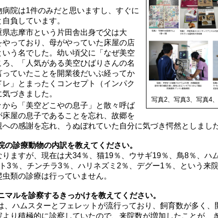
物病院は1件のみだと思いますし、すぐに
と自負しています。
重県志摩市という片田舎出身で父は大
をやっており、母がやっていた床屋の店
という名でした。幼い頃父に「なぜ美空
ころ、「人気がある美空ひばりさんの名
言っていたことを開業後だいぶ経ってか
ドレ」とまったくコンセプト（インパク
に気づきました。
写真2、写真3、写真4
々から「美空どこやの息子」と散々呼ば
が床屋の息子であることを忘れ、故郷を
親への感謝を忘れ、うぬぼれていた自分に気づき愕然としまし
病院の診療動物の内訳を教えてください。
りますが、現在は犬34％、猫19％、ウサギ19％、鳥8％、ハ
ト3％、チンチラ3％、ハリネズミ2％、デグー1％、という来
爬虫類の診療は行っていません。
アニマルを診察するきっかけを教えてください。
代は、ハムスターとフェレットが流行っており、飼育数が多く、
院より積極的に診察していたので、来院数が増加したことが、