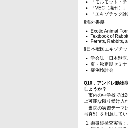
「モルモット・チ
「VEC（廃刊）」
「エキゾチック診
§海外書籍
Exotic Animal For
Textbook of Rabbit
Ferrets, Rabbits, 
§日本獣医エキゾチ
学会誌「日本獣医
夏・秋定期セミナ
症例検討会
Q10．アンドレ動
しょうか？
市内の中学校では2
上可能な限り受け入れ
当院の実習テーマ
写真5）を用意してい
顕微鏡検査実習：