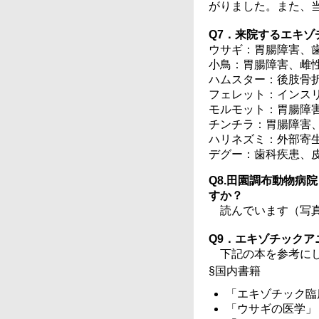
がりました。また、
Q7．来院するエキ
ウサギ：胃腸障害、
小鳥：胃腸障害、雌
ハムスター：後肢骨
フェレット：インス
モルモット：胃腸障
チンチラ：胃腸障害
ハリネズミ：外部寄
デグー：歯科疾患、
Q8.田園調布動物病
すか？
読んでいます（写真
Q9．エキゾチック
下記の本を参考に
§国内書籍
「エキゾチック臨
「ウサギの医学」