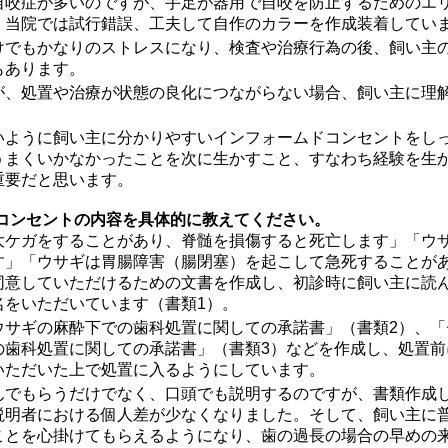
自咬症が多いのですが、手足が器用で自咬を防止するためのエ
。当院では試行錯誤、工夫して自作のカラーを作成装着してい
けでもかなりのストレスになり、検査や治療行為の後、飼い主
もあります。
が、処置や治療が状態の良化につながらない場合、飼い主に理
いように飼い主に分かりやすいインフォームドコンセントをし
うまくいかなかったことを次に生かすこと、すなわち経験を生
重要だと思います。
ドコンセントの内容を具体的に教えてください。
大ケガをすることがあり、脊髄を損傷すると死亡します」「ウ
す」「ウサギは胃腸障害（腸閉塞）を起こして急死することが
同意していただけるための文書を作成し、初診時に飼い主に読
名をいただいています（書類1）。
ウサギの麻酔下での歯科処置に関しての承諾書」（書類2）、「
の歯科処置に関しての承諾書」（書類3）などを作成し、処置前
いただいた上で処置に入るようにしています。
んでもらうだけでなく、口頭でも説明するのですが、書類作成
説明者における個人差が少なくなりました。そして、飼い主に
ことを心掛けてもらえるようになり、歯の過長の場合の早めの