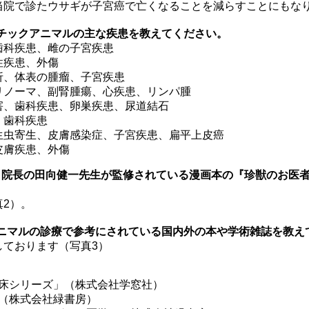
当院で診たウサギが子宮癌で亡くなることを減らすことにもな
ゾチックアニマルの主な疾患を教えてください。
歯科疾患、雌の子宮疾患
性疾患、外傷
折、体表の腫瘤、子宮疾患
リノーマ、副腎腫瘍、心疾患、リンパ腫
害、歯科疾患、卵巣疾患、尿道結石
、歯科疾患
生虫寄生、皮膚感染症、子宮疾患、扁平上皮癌
皮膚疾患、外傷
院 院長の田向健一先生が監修されている漫画本の『珍獣のお医
2）。
アニマルの診療で参考にされている国内外の本や学術雑誌を教え
しております（写真3）
床シリーズ」（株式会社学窓社）
（株式会社緑書房）