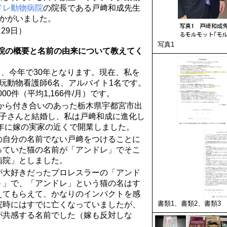
ドレ動物病院
の院長である戸﨑和成先生
うかがいました。
月29日）
写真1
病院の概要と名前の由来について教えてく
業し、今年で30年となります。現在、私を
玩動物看護師6名、アルバイト1名です。
00件（平均1,166件/月）です。
時から付き合いのあった栃木県宇都宮市出
啓子さんと結婚し、私は戸﨑和成に進化し
5年に嫁の実家の近くで開業しました。
の自分の名前でない戸﨑をつけることに
っていた猫の名前が「アンドレ」でそこ
病院」としました。
が大好きだったプロレスラーの「アンド
ト」で、「アンドレ」という猫の名はす
えてもらえて、かなりのインパクトを感
書類1、書類2、書類3
院時にはすでに亡くなっていましたが、
が共感する名前でした（嫁も反対しな