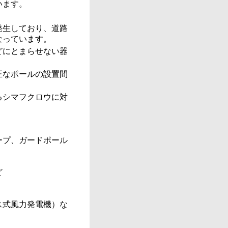
います。
発生しており、道路
なっています。
どにとまらせない器
正なポールの設置間
るシマフクロウに対
ープ、ガードポール
ど
ス式風力発電機）な