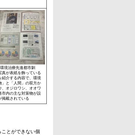
「環境治療先進都市釧
写真が表紙を飾っている
を紹介する内容で、環境
物」と「人間」の双方か
ウ、オジロワシ、オオワ
路市内の主な対策物が設
が掲載されている
ることができない個