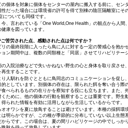
ての個体を対象に個体をセンターの屋内に搬入する前に、センタ
陽性だった場合には環境省の許可を得て別棟の陰圧隔離室にそ
染症についても同様です。
、言われている「One World,One Health」の観点から
の健康を図っています。
でご苦労された点、感動された点は何ですか？
ビリの最終段階に入ったら鳥に人に対する一定の警戒心を抱か
ション期間中は、複数の同類種と「同居」させてリハビリテー
期の入院治療などで失いかねない野生の心と身体を取り戻させ
を再生することです。
より人馴れを防ぐとともに鳥同志のコミュニケーションを促し
目的としています。別個体の存在は、限られた餌を奪い合う際
が食べられるものの在りかを察知する役にも立ちます。また、
付くために、他の個体の行動を観察することは重要です。野生
、得られた情報を有効に活用しながら生活しているからです。
るオオワシを夏に放鳥することは避けています。本種の採餌環
とは明らかですが、この種が季節的に分布していない以上生態
だからです。この場合は、夏の間リハビリケージの中でしっか
る晩秋を待って放鳥しています。