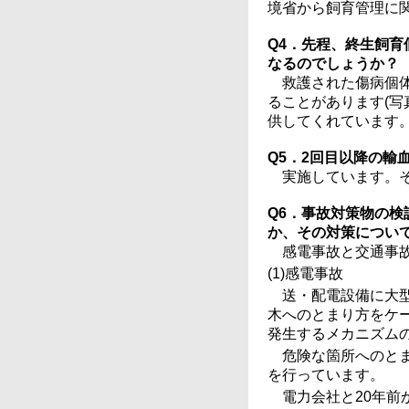
境省から飼育管理に
Q4．先程、終生飼
なるのでしょうか？
救護された傷病個
ることがあります(写
供してくれています
Q5．2回目以降の
実施しています。
Q6．事故対策物の
か、その対策につい
感電事故と交通事
(1)感電事故
送・配電設備に大
木へのとまり方をケ
発生するメカニズム
危険な箇所へのと
を行っています。
電力会社と20年