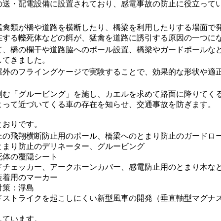
の送・配電設備に設置されており、感電事故の防止に役立って
猛禽類が橋や道路を横断したり、橋梁を利用したりする場面で
在する轢死体などの餌が、猛禽を道路に誘引する原因の一つに
て、橋の欄干や道路脇へのポール設置、橋梁やガードポールな
してきました。
屋外のフライングケージで実験することで、効果的な形状や適
。
刻む「グルービング」を施し、カエルを求めて路面に降りてく
よって近づいてくる車の存在を知らせ、交通事故を防ぎます。
とおりです。
上の飛翔横断防止用のポール、橋梁へのとまり防止のガードロ
とまり防止のデリネーター、グルービング
死体の覆隠シート
ドチェッカー、アークホーンカバー、感電防止用のとまり木な
装着用のマーカー
対策：浮島
ドストライクを起こしにくい新型風車の開発（垂直軸型マグナ
しています。