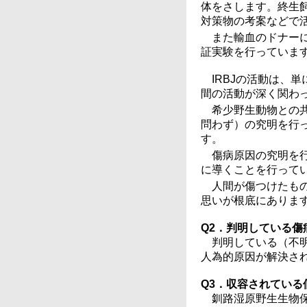
体をさします。終生
対策物の考案などで
また輸血のドナー
証実験を行っていま
IRBJの活動は、
間の活動が深く関わ
希少野生動物との
問わず）の究明を行
す。
傷病原因の究明を
に導くことを行って
人間が傷つけたも
思いが根底にありま
Q2．判明している
判明している（不
人為的原因が解決さ
Q3．収容されてい
釧路湿原野生生物保