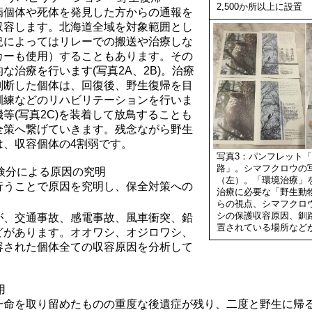
2,500か所以上に設置
病個体や死体を発見した方からの通報を
収容します。北海道全域を対象範囲とし
況によってはリレーでの搬送や治療しな
カーも使用）することもあります。その
な治療を行います(写真2A、2B)。治療
判断した個体は、回復後、野生復帰を目
訓練などのリハビリテーションを行いま
等(写真2C)を装着して放鳥することも
全策へ繋げていきます。残念ながら野生
は、収容個体の4割弱です。
写真3：パンフレット
路」。シマフクロウの
の検分による原因の究明
（左）。「環境治療」
行うことで原因を究明し、保全対策への
治療に必要な「野生動
らの視点、シマフクロ
シの保護収容原因、釧
が、交通事故、感電事故、風車衝突、鉛
置されている場所など
どがあります。オオワシ、オジロワシ、
容された個体全ての収容原因を分析して
用
一命を取り留めたものの重度な後遺症が残り、二度と野生に帰