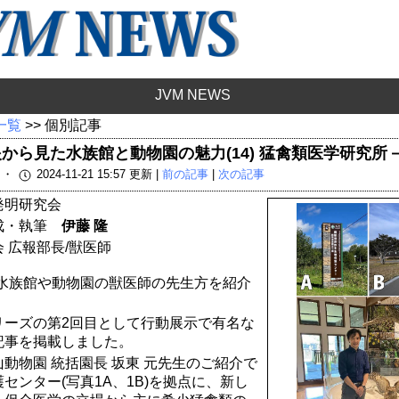
JVM NEWS
 一覧
>> 個別記事
から見た水族館と動物園の魅力(14) 猛禽類医学研究所
載 ・
2024-11-21 15:57 更新 |
前の記事
|
次の記事
発明研究会
構成・執筆
伊藤 隆
 広報部長/獣医師
して水族館や動物園の獣医師の先生方を紹介
リーズの第2回目として行動展示で有名な
記事を掲載しました。
動物園 統括園長 坂東 元先生のご紹介で
センター(写真1A、1B)を拠点に、新し