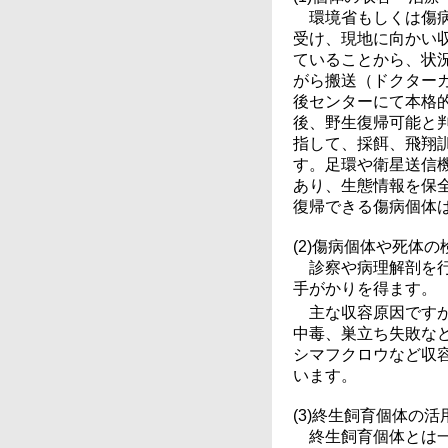
環境省もしくは傷
受け、現地に向かい
ていることから、状
がら搬送（ドクター
後センターにて本格的
後、野生復帰可能と
指して、採餌、飛翔
す。足環や衛星送信機
あり、生態情報を保
復帰できる傷病個体
(2)傷病個体や死体
診察や病理解剖を
手がかりを得ます。
主な収容原因です
中毒、巣立ち失敗な
シマフクロウなど収
います。
(3)終生飼育個体の活
終生飼育個体とは