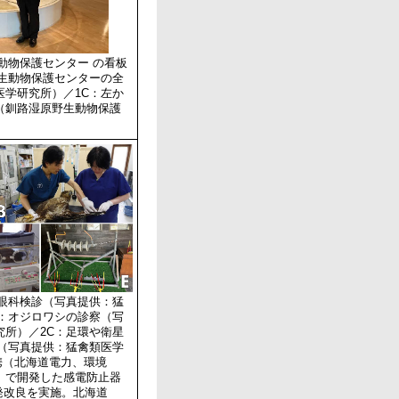
動物保護センター の看板
野生動物保護センターの全
医学研究所）／1C：左か
（釧路湿原野生動物保護
の眼科検診（写真提供：猛
B：オジロワシの診察（写
究所）／2C：足環や衛星
療（写真提供：猛禽類医学
携（北海道電力、環境
）で開発した感電防止器
回開発改良を実施。北海道