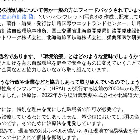
施や対策結果について何か一般の方にフィードバックされていま
先進都市釧路
」というパンフレット(写真3)を作成し配布し
た。著作・編集・発行は釧路国際ウエットランドセンター、釧
省釧路自然環境事務所、国土交通省北海道開発局釧路開発建設
ットワーク株式会社、北海道旅客鉄道株式会社、猛禽類医学研究
の題名であります、「環境治療」とはどのような意味でしょうか
間と動物を育む自然環境を健全で安全なものに変えていくこと
や企業などと協力し合いながら取り組んでいます。
ような行政や企業などと協力しあって取り組んでいるのでしょ
性鳥インフルエンザ（HPAI）が流行する以前の2000年から
ました。治療は、2022年から塩野義製薬株式会社や北海道大
分には、特別な理由を元にした環境省の許可が必要です。
ら治療しているわけではありません。希少種においては1羽の命
るのです。そのために治療法を開発しています。
に鑑みて、環境省の対応レベルが高いときは現地で簡易検査を行
クスの中に入れて個体を搬送します。