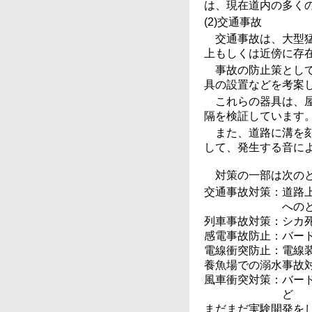
は、現在道内の多く
(2)交通事故
交通事故は、大型
上もしくは近傍に存
事故の防止策とし
具の設置などを考案
これらの器具は、
隔を検証しています
また、道路に溝を
して、発生する音に
対策の一部は次の
交通事故対策：道路
への
列車事故対策：シカ
感電事故防止：バー
電線衝突防止：電線
養魚場での溺水事故
風車衝突対策：バー
ど
まだまだ実験開発を