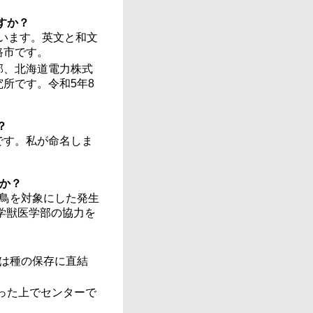
すか？
ています。英文と和文
路市です。
部、北海道電力株式
所です。令和5年8
？
です。私が命名しま
うか？
野鳥を対象にした発生
学獣医学部の協力を
は種の保存に直結
った上でセンターで