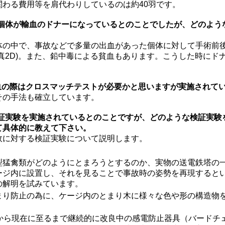
関わる費用等を肩代わりしているのは約40羽です。
育個体が輸血のドナーになっているとのことでしたが、どのよう
体の中で、事故などで多量の出血があった個体に対して手術前
真2D)。また、鉛中毒による貧血もあります。こうした時にド
。
輸血の際はクロスマッチテストが必要かと思いますが実施されて
その手法も確立しています。
検証実験を実施されているとのことですが、どのような検証実験
て具体的に教えて下さい。
故に対する検証実験について説明します。
型猛禽類がどのようにとまろうとするのか、実物の送電鉄塔の
ージ内に設置し、それを見ることで事故時の姿勢を再現すると
の解明を試みています。
まり防止の為に、ケージ内のとまり木に様々な色や形の構造物
前から現在に至るまで継続的に改良中の感電防止器具（バードチェ