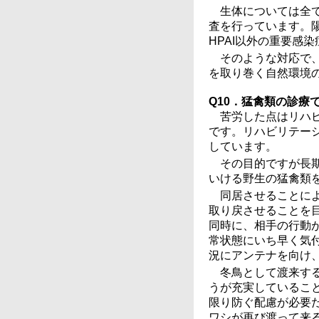
生体については全
査を行っています。
HPAI以外の重要感
そのような対応で、今
を取り巻く自然環境
Q10．猛禽類の診療
苦労した点はリハ
です。リハビリテー
しています。
その目的ですが長
いける野生の猛禽類
同居させることに
取り戻させることを
同時に、相手の行動
常状態にいち早く気
況にアンテナを向け
冬鳥として渡来す
うが充実しているこ
限り防ぐ配慮が必要
ワシが再び渡って来