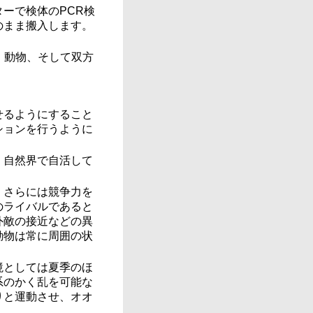
ーで検体のPCR検
のまま搬入します。
人間、動物、そして双方
せるようにすること
ションを行うように
、自然界で自活して
、さらには競争力を
のライバルであると
外敵の接近などの異
動物は常に周囲の状
境としては夏季のほ
系のかく乱を可能な
りと運動させ、オオ