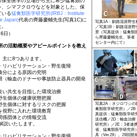
る保全医学の立場から主に希少猛禽類の
シ、シマフクロウなどを対象とした、保
ている
猛禽類医学研究所(IRBJ：Institute
ne Japan)
代表の齊藤慶輔先生(写真1C)に
写真1A：釧路湿原野生
た。
／写真1B：釧路湿原
景（写真提供：猛禽類
月6日）
ら齊藤慶輔先生、筆者
センター内にて）
究所の活動概要やアピールポイントを教え
は、主に8つあります。
療・リハビリテーション・野生復帰
の検分による原因の究明
活用（輸血のドナーや事故防止器具の開発
り良い共生を目指した環境治療
る野生個体の健康状態把握
写真2A：オジロワシ
る野生個体に対するリスクの把握
禽類医学研究所）／2
成を視野に入れた環境教育
真提供：猛禽類医学研
や関係団体との情報交流
送信機／2D：輸血治
いて解説いたします。
研究所）／2E：3者連
省、猛禽類医学研究所
具（Ver.29）。29
療・リハビリテーション・野生復帰