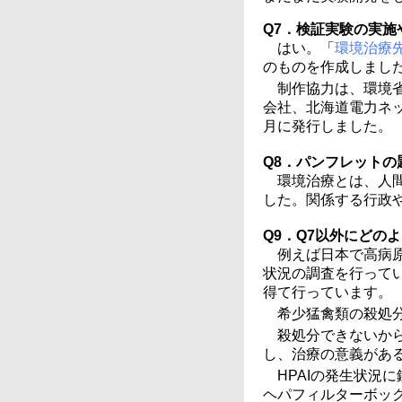
Q7．検証実験の実
はい。「
環境治療
のものを作成しまし
制作協力は、環境
会社、北海道電力ネ
月に発行しました。
Q8．パンフレット
環境治療とは、人
した。関係する行政
Q9．Q7以外にどの
例えば日本で高病原
状況の調査を行ってい
得て行っています。
希少猛禽類の殺処
殺処分できないか
し、治療の意義があ
HPAIの発生状況
ヘパフィルターボッ