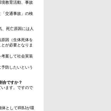
環境教育活動、事故
と「交通事故」の検
気、死亡原因には人
病原因（生体死体を
ことが必要となりま
を考案して社会実装
に予防したいという
割合ですか？
ています。ですので
体としてIRBJが環