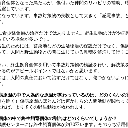
飼育個体となった鳥たちが、傷付いた仲間のリハビリの補助、
活躍しています。
になっています。事故対策物の実験として大きく「感電事故」
す。
単に希少猛禽類の治療だけではありません。野生動物のけがや病
っている場合が多いです。
共生のためには、営巣地などの生活環境の保護だけでなく、傷
って、人間と野生動物との間に生じている軋轢を解消して行く
行い、終生飼育個体を用いて事故対策物の検証を行い、解決策
いるのがアピールポイントではないかと思います。
のは、人間の責任において治すだけではなく、傷つかないよう
す。
傷病原因の中で人為的な原因が関わっているのは、どのくらいの
明を除く）傷病原因のほとんどは何かしらの人間活動が関わっ
れれば、より多くの野生動物が救われます。
る個体の中で終生飼育個体の割合はどのくらいでしょうか？
護センターには終生飼育個体が約70羽います。そのうち活用個