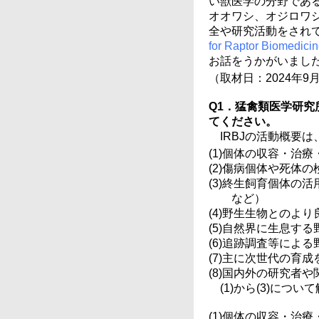
い獣医学の分野であ
オオワシ、オジロワ
全や研究活動をされ
for Raptor Biomedici
お話をうかがいまし
（取材日：2024年9
Q1．猛禽類医学研
てください。
IRBJの活動概要
(1)個体の収容・治
(2)傷病個体や死体
(3)終生飼育個体の
など）
(4)野生生物とのよ
(5)自然界に生息す
(6)追跡調査等によ
(7)主に次世代の育
(8)国内外の研究者
(1)から(3)につ
(1)個体の収容・治