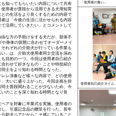
「使用者の集い」
にも知ってもらいたい内容について共有
、使用者が普段から活用できる犬用知育
犬との生活をより良くするための内容で
用者は「今後の生活に活かせられる内容
せて活用していきたい」とコメントして
自由な方の手助けをする犬だが、肢体不
ズや身体の状態に合わせてオーダーメイ
、それぞれの介助犬が行っている作業も
集い」は、介助犬使用者同士交流を深め
とも目的の一つ。今回は使用者自己紹介
に合わせて好きなもの・ことや特技紹介
者同士をより知れる時間となった。
クレレ演奏など様々な内容で、どの使用
り、大いに盛り上がった。今回企画を担
使用者自己紹介タイム
者同士普段関わることが少ないため、今
互いのことを深く知れる時間となり良
犬ペアを対象に卒業式を実施。使用者の
映し、引退記念品の贈呈を行った。長年
た介助犬ペアだからこそ感じていること