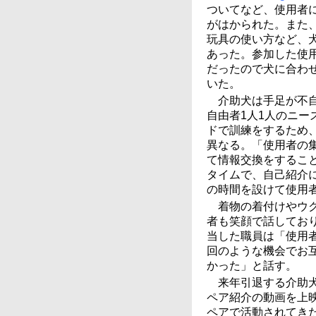
ついてなど、使用者
がはかられた。また
玩具の使い方など、
あった。参加した使
だったので犬に合わ
いた。
介助犬は手足が不
自由者1人1人のニー
ドで訓練をするため
異なる。「使用者の
て情報交換をするこ
タイムで、自己紹介
の時間を設けて使用
着物の着付けやウ
者も笑顔で話してお
当した職員は「使用
回のような機会でお
かった」と話す。
来年引退する介助
ペア紹介の動画を上
ペアで活動されてき