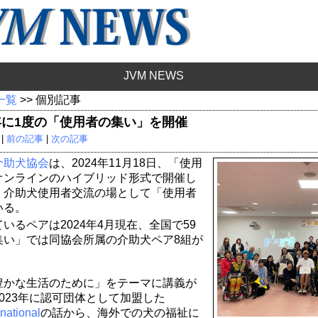
JVM NEWS
 一覧
>> 個別記事
に1度の「使用者の集い」を開催​
 |
前の記事
|
次の記事
介助犬協会
は、2024年11月18日、「使用
オンラインのハイブリッド形式で開催し
、介助犬使用者交流の場として「使用者
いる。
いるペアは2024年4月現在、全国で59
集い」では同協会所属の介助犬ペア8組が
豊かな生活のために」をテーマに講義が
023年に認可団体として加盟した
national
の話から、海外での犬の福祉に