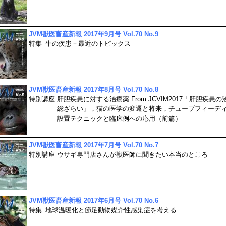
JVM獣医畜産新報 2017年9月号 Vol.70 No.9
特集
牛の疾患－最近のトピックス
JVM獣医畜産新報 2017年8月号 Vol.70 No.8
特別講座
肝胆疾患に対する治療薬 From JCVIM2017「肝胆疾患の
総ざらい」，猫の医学の変遷と将来，チューブフィーデ
設置テクニックと臨床例への応用（前篇）
JVM獣医畜産新報 2017年7月号 Vol.70 No.7
特別講座
ウサギ専門店さんが獣医師に聞きたい本当のところ
JVM獣医畜産新報 2017年6月号 Vol.70 No.6
特集
地球温暖化と節足動物媒介性感染症を考える