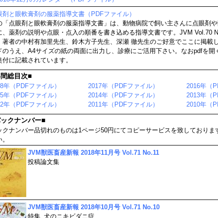
眼剤と眼軟膏剤の服薬指導文書（PDFファイル）
の「点眼剤と眼軟膏剤の服薬指導文書」は、動物病院で飼い主さんに点眼剤や
に、薬剤の説明や点眼・点入の順番を書き込める指導文書です。JVM Vol.70 
、著者の中村有加里先生、鈴木方子先生、深瀬 徹先生のご好意でここに掲載
ドのうえ、A4サイズの紙の両面に出力し、診療にご活用下さい。なおpdfを開
奥付に記載されています。
年間総目次■
18年（PDFファイル）
2017年（PDFファイル）
2016年（
15年（PDFファイル）
2014年（PDFファイル）
2013年（
12年（PDFファイル）
2011年（PDFファイル）
2010年（
バックナンバー■
ックナンバー品切れのものは1ページ50円にてコピーサービスを致しておりま
い。
JVM獣医畜産新報 2018年11月号 Vol.71 No.11
投稿論文集
JVM獣医畜産新報 2018年10月号 Vol.71 No.10
特集
犬のニキビダニ症