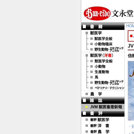
HO
■
J
信
・
・