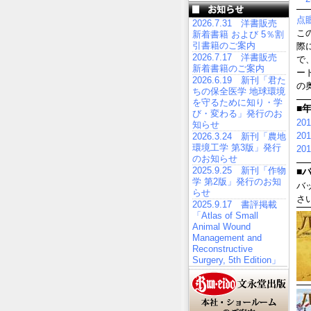
点
2026.7.31 洋書販売
こ
新着書籍 および 5％割
引書籍のご案内
際
2026.7.17 洋書販売
で
新着書籍のご案内
ー
2026.6.19 新刊「君た
の
ちの保全医学 地球環境
を守るために知り・学
■
び・変わる」発行のお
20
知らせ
20
2026.3.24 新刊「農地
環境工学 第3版」発行
20
のお知らせ
2025.9.25 新刊「作物
■
学 第2版」発行のお知
バ
らせ
さ
2025.9.17 書評掲載
「Atlas of Small
Animal Wound
Management and
Reconstructive
Surgery, 5th Edition」