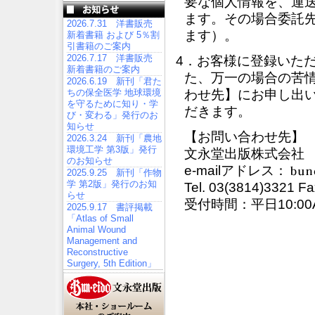
要な個人情報を、運
ます。その場合委託
2026.7.31 洋書販売
ます）。
新着書籍 および 5％割
引書籍のご案内
2026.7.17 洋書販売
4．お客様に登録いた
新着書籍のご案内
た、万一の場合の苦
2026.6.19 新刊「君た
ちの保全医学 地球環境
わせ先】にお申し出
を守るために知り・学
だきます。
び・変わる」発行のお
知らせ
【お問い合わせ先】
2026.3.24 新刊「農地
環境工学 第3版」発行
文永堂出版株式会社
のお知らせ
e-mailアドレス：
2025.9.25 新刊「作物
学 第2版」発行のお知
Tel. 03(3814)3321 F
らせ
受付時間：平日10:00
2025.9.17 書評掲載
「Atlas of Small
Animal Wound
Management and
Reconstructive
Surgery, 5th Edition」