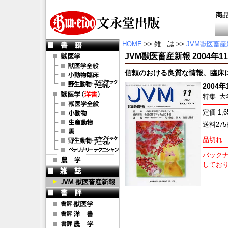
商
HOME
>> 雑 誌 >>
JVM獣医畜産
JVM獣医畜産新報 2004年11月号
信頼のおける良質な情報、臨床
2004年1
特集
大
定価 1,
送料27
品切れ
バックナ
してお