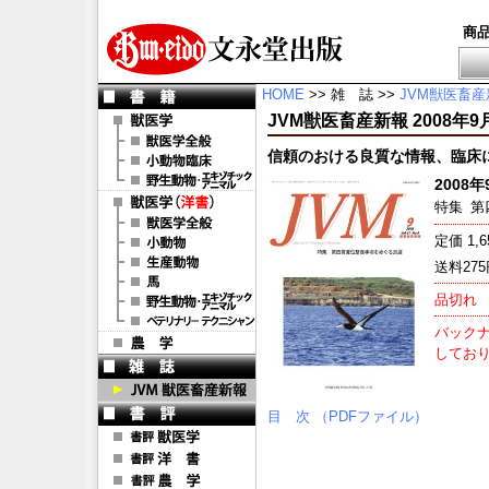
商
HOME
>> 雑 誌 >>
JVM獣医畜産
JVM獣医畜産新報 2008年9月号 
信頼のおける良質な情報、臨床
2008年9
特集
第
定価 1,
送料27
品切れ
バックナ
してお
目 次 （PDFファイル）