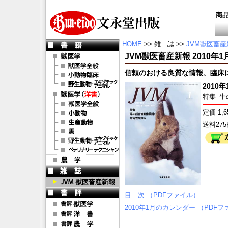
商
HOME
>> 雑 誌 >>
JVM獣医畜産
JVM獣医畜産新報 2010年1月号 
信頼のおける良質な情報、臨床
2010年1
特集
牛
定価 1,
送料27
目 次 （PDFファイル）
2010年1月のカレンダー （PDF