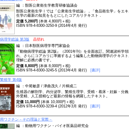
編
：
獣医公衆衛生学教育研修協議会
獣医公衆衛生学Ⅰでは「公衆衛生学総論」，「食品衛生学」をエキ
生学の最新の知見をもとにしたコアカリテキスト．
定価 5,280円
(本体 4,800円＋税)
ISBN 978-4-8300-3250-9 (2014年4月 発行)
病理学総論 第3版
品切れ
編
：
日本獣医病理学専門家協会
『動物病理学総論 第2版』（2001年刊）を全面改訂。関連諸科学
れ、さらにコアカリに準拠するよう編集した動物病理学のテキスト
理解に必携の書です。
定価 8,800円
(本体 8,000円＋税)
ISBN 978-4-8300-3245-5 (2013年4月 発行)
[書評]
繁殖学 第4版
編
：
中尾敏彦 / 津曲茂久 / 片桐成二
生殖器の解剖学、内分泌学、繁殖生理学、受精・着床・妊娠・分娩
外受精、人工授精など最新の情報を網羅したテキスト。
定価 11,000円
(本体 10,000円＋税)
ISBN 978-4-8300-3239-4 (2012年3月 発行)
[書評]
用ワクチン－その理論と実際－
編
：
動物用ワクチン・バイオ医薬品研究会