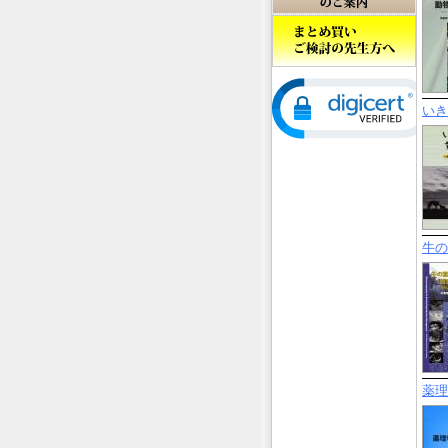
いき
牛の
薬理