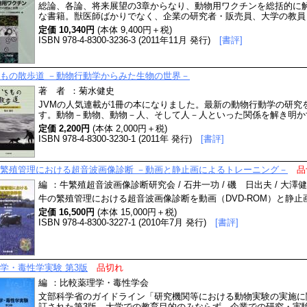
総論、各論、将来展望の3章からなり、動物用ワクチンを総括的に
な書籍。獣医師ばかりでなく、企業の研究者・販売員、大学の教員
定価 10,340円
(本体 9,400円＋税)
ISBN 978-4-8300-3236-3 (2011年11月 発行)
[書評]
もの散歩道 －動物行動学からみた生物の世界－
著 者
：
菊水健史
JVMの人気連載が1冊の本になりました。最新の動物行動学の研究
す。動物－動物、動物－人、そして人－人といった関係を解き明か
定価 2,200円
(本体 2,000円＋税)
ISBN 978-4-8300-3230-1 (2011年 発行)
[書評]
繁殖管理における超音波画像診断 －動画と静止画によるトレーニング－
品
編
：
牛繁殖超音波画像診断研究会 / 石井一功 / 磯 日出夫 / 大澤健司
牛の繁殖管理における超音波画像診断を動画（DVD-ROM）と静
定価 16,500円
(本体 15,000円＋税)
ISBN 978-4-8300-3227-1 (2010年7月 発行)
[書評]
学・毒性学実験 第3版
品切れ
編
：
比較薬理学・毒性学会
文部科学省のガイドライン「研究機関等における動物実験の実施に
訂された第3版。大学での教育目的のみならず、企業での研究・実