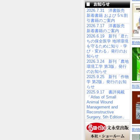
2026.7.31 洋書販売
新着書籍 および 5％割
引書籍のご案内
2026.7.17 洋書販売
新着書籍のご案内
2026.6.19 新刊「君た
ちの保全医学 地球環境
動物
を守るために知り・学
び・変わる」発行のお
知らせ
2026.3.24 新刊「農地
環境工学 第3版」発行
のお知らせ
2025.9.25 新刊「作物
学 第2版」発行のお知
獣医
らせ
2025.9.17 書評掲載
「Atlas of Small
Animal Wound
Management and
Reconstructive
Surgery, 5th Edition」
動物