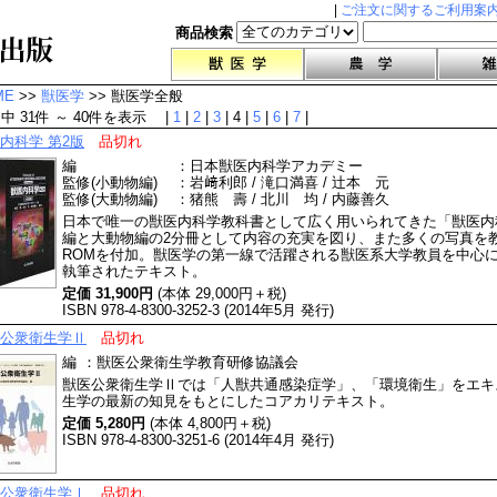
|
ご注文に関するご利用案
商品検索
ME
>>
獣医学
>> 獣医学全般
件中 31件 ～ 40件を表示 |
1
|
2
|
3
| 4 |
5
|
6
|
7
|
内科学 第2版
品切れ
編
：
日本獣医内科学アカデミー
監修(小動物編)
：
岩﨑利郎 / 滝口満喜 / 辻本 元
監修(大動物編)
：
猪熊 壽 / 北川 均 / 内藤善久
日本で唯一の獣医内科学教科書として広く用いられてきた「獣医内
編と大動物編の2分冊として内容の充実を図り、また多くの写真を教
ROMを付加。獣医学の第一線で活躍される獣医系大学教員を中心
執筆されたテキスト。
定価 31,900円
(本体 29,000円＋税)
ISBN 978-4-8300-3252-3 (2014年5月 発行)
公衆衛生学Ⅱ
品切れ
編
：
獣医公衆衛生学教育研修協議会
獣医公衆衛生学Ⅱでは「人獣共通感染症学」、「環境衛生」をエキ
生学の最新の知見をもとにしたコアカリテキスト。
定価 5,280円
(本体 4,800円＋税)
ISBN 978-4-8300-3251-6 (2014年4月 発行)
公衆衛生学Ⅰ
品切れ