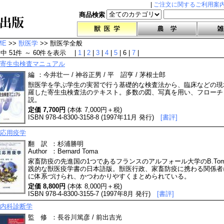
|
ご注文に関するご利用案
商品検索
ME
>>
獣医学
>> 獣医学全般
件中 51件 ～ 60件を表示 |
1
|
2
|
3
|
4
|
5
| 6 |
7
|
寄生虫検査マニュアル
編
：
今井壮一 / 神谷正男 / 平 詔亨 / 茅根士郎
獣医学を学ぶ学生の実習で行う基礎的な検査法から、臨床などの現
羅した寄生虫検査法のテキスト。多数の図、写真を用い、フローチ
説。
定価 7,700円
(本体 7,000円＋税)
ISBN 978-4-8300-3158-8 (1997年11月 発行)
[書評]
応用疫学
翻 訳
：
杉浦勝明
Author
：
Bernard Toma
家畜防疫の先進国の1つであるフランスのアルフォール大学のB.To
践的な獣医疫学書の日本語版。獣医行政、家畜防疫に携わる関係者
に体系づけられ、かつわかりやすくまとめられている。
定価 8,800円
(本体 8,000円＋税)
ISBN 978-4-8300-3155-7 (1997年8月 発行)
[書評]
内科診断学
監 修
：
長谷川篤彦 / 前出吉光