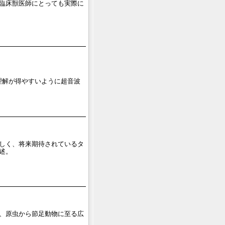
臨床獣医師にとっても実際に
し理解が得やすいように超音波
。
しく、将来期待されているタ
述。
、原虫から節足動物に至る広