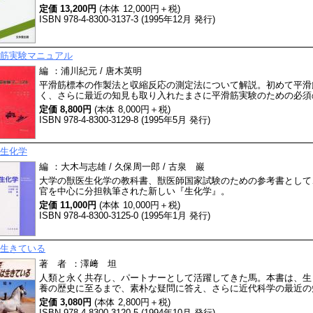
定価 13,200円
(本体 12,000円＋税)
ISBN 978-4-8300-3137-3 (1995年12月 発行)
筋実験マニュアル
編
：
浦川紀元 / 唐木英明
平滑筋標本の作製法と収縮反応の測定法について解説。初めて平滑
く、さらに最近の知見も取り入れたまさに平滑筋実験のための必須
定価 8,800円
(本体 8,000円＋税)
ISBN 978-4-8300-3129-8 (1995年5月 発行)
生化学
編
：
大木与志雄 / 久保周一郎 / 古泉 巖
大学の獣医生化学の教科書、獣医師国家試験のための参考書として
官を中心に分担執筆された新しい『生化学』。
定価 11,000円
(本体 10,000円＋税)
ISBN 978-4-8300-3125-0 (1995年1月 発行)
生きている
著 者
：
澤﨑 坦
人類と永く共存し、パートナーとして活躍してきた馬。本書は、生
養の歴史に至るまで、素朴な疑問に答え、さらに近代科学の最近の
定価 3,080円
(本体 2,800円＋税)
ISBN 978-4-8300-3120-5 (1994年10月 発行)