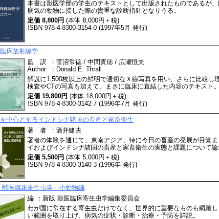
本書は獣医学部の学生のテキストとして出版されたものであるが、
病気の動物に接した際の貴重な診断指針となりうる。
定価 8,800円
(本体 8,000円＋税)
ISBN 978-4-8300-3154-0 (1997年5月 発行)
臨床放射線学
監 訳
：
菅沼常徳 / 中間實徳 / 広瀬恒夫
Author
：
Donald E. Thrall
解説に1,500枚以上の鮮明で適切なＸ線写真を用い、さらに比較
検査やCTの写真も加えて、まさに臨床に直結した内容のテキスト
定価 19,800円
(本体 18,000円＋税)
ISBN 978-4-8300-3142-7 (1996年7月 発行)
を中心とするインドシナ諸国の畜産と家畜衛生
著 者
：
酒井健夫
著者の体験を通じて、東南アジア、特に今日の畜産の発展が目覚ま
イおよびインドシナ諸国の畜産と家畜衛生の実態と課題について論
定価 5,500円
(本体 5,000円＋税)
ISBN 978-4-8300-3140-3 (1996年 発行)
 獣医臨床寄生虫学－小動物編
編
：
新版 獣医臨床寄生虫学編集委員会
わが国に常在する寄生虫だけでなく、世界的に重要なものも網羅し
い範囲を取り上げ、病気の症状・診断・治療・予防を詳説。