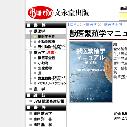
商
HOME
>>
獣医学
>>
獣医学全般
獣医繁殖学マニ
編
全体編
牛担当
馬担当
豚担当
犬・猫
集
執筆(五
定価 6,
送料 27