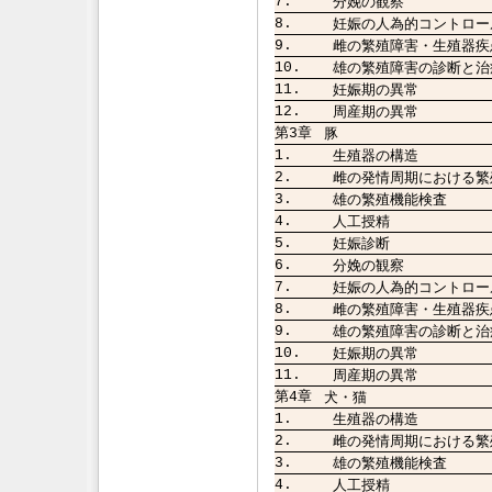
7.
分娩の観察
8.
妊娠の人為的コントロー
9.
雌の繁殖障害・生殖器疾
10.
雄の繁殖障害の診断と治
11.
妊娠期の異常
12.
周産期の異常
第3章
豚
1.
生殖器の構造
2.
雌の発情周期における繁
3.
雄の繁殖機能検査
4.
人工授精
5.
妊娠診断
6.
分娩の観察
7.
妊娠の人為的コントロー
8.
雌の繁殖障害・生殖器疾
9.
雄の繁殖障害の診断と治
10.
妊娠期の異常
11.
周産期の異常
第4章
犬・猫
1.
生殖器の構造
2.
雌の発情周期における繁
3.
雄の繁殖機能検査
4.
人工授精