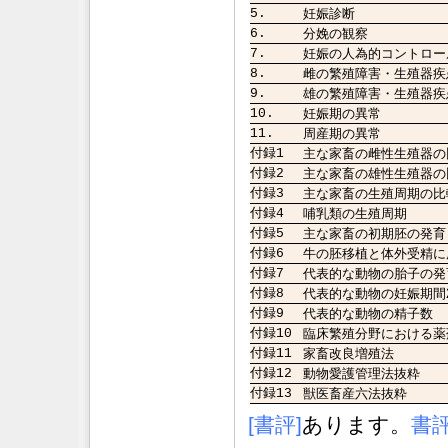
5.
妊娠診断
6.
分娩の観察
7.
妊娠の人為的コントロー
8.
雌の繁殖障害・生殖器疾
9.
雄の繁殖障害・生殖器疾
10.
妊娠期の異常
11.
周産期の異常
付録1
主な家畜の雌性生殖器の
付録2
主な家畜の雄性生殖器の
付録3
主な家畜の生殖周期の比
付録4
哺乳類の生殖周期
付録5
主な家畜の初期胚の発育
付録6
牛の胚移植と体外受精に
付録7
代表的な動物の胎子の発
付録8
代表的な動物の妊娠期間2
付録9
代表的な動物の精子数
付録10
臨床繁殖分野における薬
付録11
家畜改良増殖法
付録12
動物愛護管理法抜粋
付録13
獣医畜産六法抜粋
[書評]
あります。
書