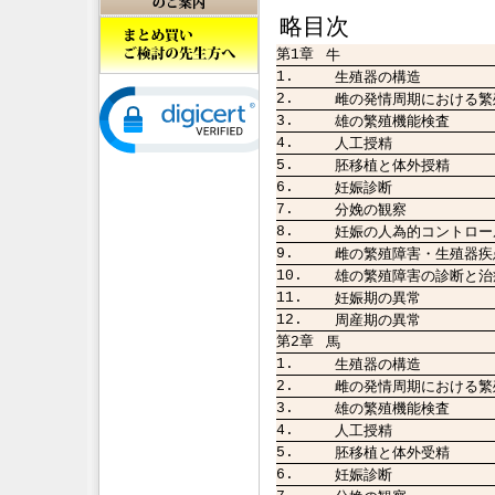
略目次
第1章
牛
1.
生殖器の構造
2.
雌の発情周期における繁
3.
雄の繁殖機能検査
4.
人工授精
5.
胚移植と体外授精
6.
妊娠診断
7.
分娩の観察
8.
妊娠の人為的コントロー
9.
雌の繁殖障害・生殖器疾
10.
雄の繁殖障害の診断と治
11.
妊娠期の異常
12.
周産期の異常
第2章
馬
1.
生殖器の構造
2.
雌の発情周期における繁
3.
雄の繁殖機能検査
4.
人工授精
5.
胚移植と体外受精
6.
妊娠診断