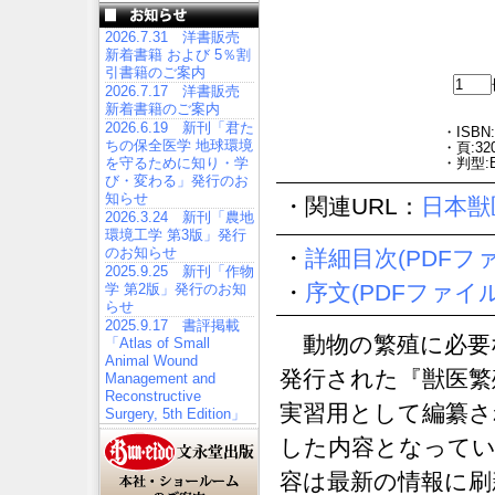
2026.7.31 洋書販売
新着書籍 および 5％割
引書籍のご案内
2026.7.17 洋書販売
新着書籍のご案内
2026.6.19 新刊「君た
・ISBN:
ちの保全医学 地球環境
・頁:32
を守るために知り・学
・判型:
び・変わる」発行のお
知らせ
・関連URL：
日本獣
2026.3.24 新刊「農地
環境工学 第3版」発行
のお知らせ
・
詳細目次(PDFフ
2025.9.25 新刊「作物
・
序文(PDFファイル
学 第2版」発行のお知
らせ
2025.9.17 書評掲載
動物の繁殖に必要な
「Atlas of Small
Animal Wound
発行された『獣医繁
Management and
Reconstructive
実習用として編纂さ
Surgery, 5th Edition」
した内容となってい
容は最新の情報に刷