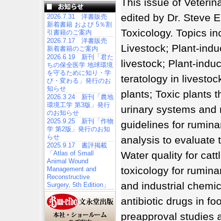
This issue of Veterin
edited by Dr. Steve 
2026.7.31 洋書販売
新着書籍 および 5％割
Toxicology. Topics in
引書籍のご案内
2026.7.17 洋書販売
Livestock; Plant-indu
新着書籍のご案内
2026.6.19 新刊「君た
livestock; Plant-indu
ちの保全医学 地球環境
を守るために知り・学
teratology in livesto
び・変わる」発行のお
知らせ
plants; Toxic plants 
2026.3.24 新刊「農地
環境工学 第3版」発行
urinary systems and 
のお知らせ
2025.9.25 新刊「作物
guidelines for rumina
学 第2版」発行のお知
らせ
analysis to evaluate 
2025.9.17 書評掲載
「Atlas of Small
Water quality for cat
Animal Wound
toxicology for rumin
Management and
Reconstructive
and industrial chemic
Surgery, 5th Edition」
antibiotic drugs in f
preapproval studies 