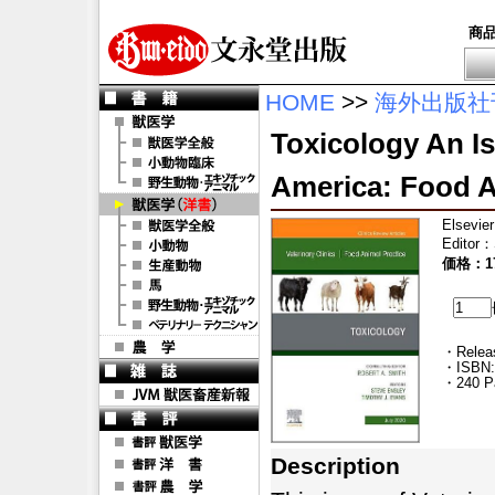
商
HOME
>>
海外出版社
Toxicology An Is
America: Food A
Elsevier
Editor
：
価格：17
・Releas
・ISBN:
・240 P
Description