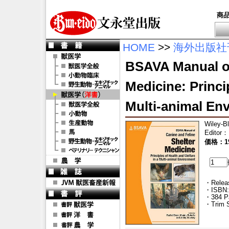
商
HOME
>>
海外出版社
BSAVA Manual of
Medicine: Princi
Multi-animal En
Wiley-B
Editor
：
価格：19
・Releas
・ISBN:
・384 P
・Trim S