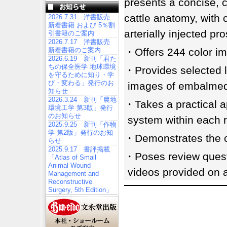
presents a concise, c
cattle anatomy, with
2026.7.31 洋書販売
新着書籍 および 5％割
arterially injected p
引書籍のご案内
2026.7.17 洋書販売
新着書籍のご案内
・Offers 244 color im
2026.6.19 新刊「君た
ちの保全医学 地球環境
・Provides selected l
を守るために知り・学
び・変わる」発行のお
images of embalmed 
知らせ
2026.3.24 新刊「農地
・Takes a practical a
環境工学 第3版」発行
のお知らせ
system within each 
2025.9.25 新刊「作物
学 第2版」発行のお知
・Demonstrates the cl
らせ
2025.9.17 書評掲載
・Poses review quest
「Atlas of Small
Animal Wound
videos provided on 
Management and
Reconstructive
Surgery, 5th Edition」