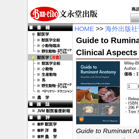
商
HOME
>>
海外出版社
Guide to Rumina
Clinical Aspects
Wiley-B
Author
価格：17
・Releas
・ISBN:
・296 P
・Trim S
Guide to Ruminant An