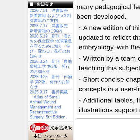
many pedagogical fe
2026.7.31 洋書販売
been developed.
新着書籍 および 5％割
引書籍のご案内
2026.7.17 洋書販売
・A new edition of thi
新着書籍のご案内
2026.6.19 新刊「君た
updated to reflect th
ちの保全医学 地球環境
embryology, with the
を守るために知り・学
び・変わる」発行のお
知らせ
・Written by a team o
2026.3.24 新刊「農地
環境工学 第3版」発行
teaching this subjec
のお知らせ
2025.9.25 新刊「作物
・Short concise chap
学 第2版」発行のお知
らせ
concepts in a user-f
2025.9.17 書評掲載
「Atlas of Small
・Additional tables,
Animal Wound
Management and
illustrations support
Reconstructive
Surgery, 5th Edition」