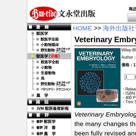
商
HOME
>>
海外出版社
Veterinary Embr
Wiley-B
Author
価格：13
・Releas
・ISBN:
・400 P
・Trim S
Veterinary Embryolo
the many changes that
been fully revised an