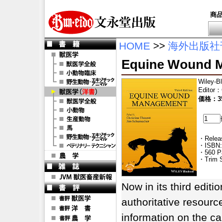
商
HOME
>>
海外出版社
Equine Wound 
Wiley-B
Editor
：
価格：35
・Releas
・ISBN:
・560 P
・Trim S
Now in its third editi
authoritative resource
information on the ca