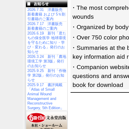
・The most comprehe
2026.7.31 洋書販売
新着書籍 および 5％割
wounds
引書籍のご案内
2026.7.17 洋書販売
・Organized by body
新着書籍のご案内
2026.6.19 新刊「君た
・Over 750 color pho
ちの保全医学 地球環境
を守るために知り・学
・Summaries at the be
び・変わる」発行のお
知らせ
key information aid r
2026.3.24 新刊「農地
環境工学 第3版」発行
のお知らせ
・Companion website o
2025.9.25 新刊「作物
questions and answe
学 第2版」発行のお知
らせ
book for download
2025.9.17 書評掲載
「Atlas of Small
Animal Wound
Management and
Reconstructive
Surgery, 5th Edition」