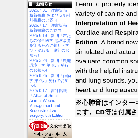
Learn to properly iden
2026.7.31 洋書販売
variety of canine and
新着書籍 および 5％割
引書籍のご案内
Interpretation of H
2026.7.17 洋書販売
新着書籍のご案内
Cardiac and Respira
2026.6.19 新刊「君た
ちの保全医学 地球環境
Edition
. A brand new
を守るために知り・学
び・変わる」発行のお
simulated and actual
知らせ
evaluate common sou
2026.3.24 新刊「農地
環境工学 第3版」発行
with the helpful instr
のお知らせ
2025.9.25 新刊「作物
and lung sounds, you
学 第2版」発行のお知
らせ
heart and lung auscul
2025.9.17 書評掲載
「Atlas of Small
Animal Wound
※心肺音はインター
Management and
Reconstructive
ます。CD等は付属
Surgery, 5th Edition」