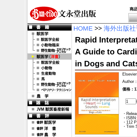
商
HOME
>>
海外出版社
Rapid Interpret
A Guide to Card
in Dogs and Cat
Elsevier
Author
価格：13
・Releas
・ISBN:
・112 P
・Trim S