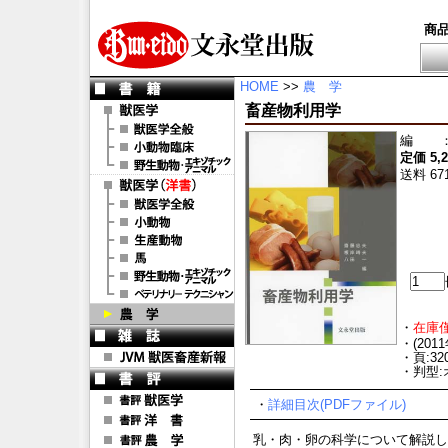
商
HOME
>>
農 学
畜産物利用学
編
定価 5,
送料 67
・
在庫
・(201
・頁:32
・判型:
・
詳細目次(PDFファイル)
乳・肉・卵の科学について解説し