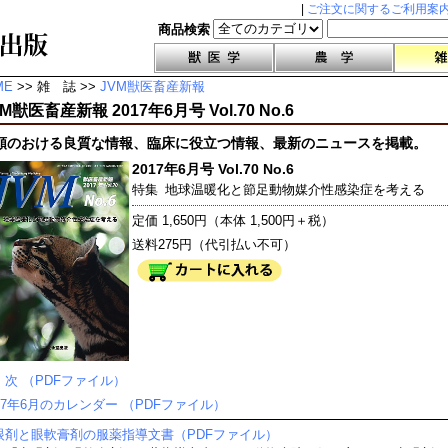
|
ご注文に関するご利用案
商品検索
ME
>> 雑 誌 >>
JVM獣医畜産新報
M獣医畜産新報 2017年6月号 Vol.70 No.6
頼のおける良質な情報、臨床に役立つ情報、最新のニュースを掲載。
2017年6月号 Vol.70 No.6
特集
地球温暖化と節足動物媒介性感染症を考える
定価 1,650円（本体 1,500円＋税）
送料275円（代引払い不可）
 次 （PDFファイル）
017年6月のカレンダー （PDFファイル）
眼剤と眼軟膏剤の服薬指導文書（PDFファイル）