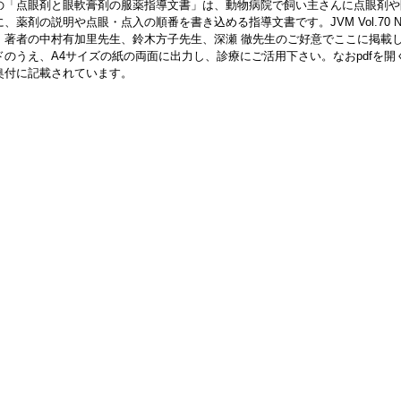
の「点眼剤と眼軟膏剤の服薬指導文書」は、動物病院で飼い主さんに点眼剤や
に、薬剤の説明や点眼・点入の順番を書き込める指導文書です。JVM Vol.70 
、著者の中村有加里先生、鈴木方子先生、深瀬 徹先生のご好意でここに掲載
ドのうえ、A4サイズの紙の両面に出力し、診療にご活用下さい。なおpdfを開
奥付に記載されています。