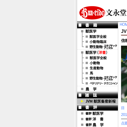
HO
JV
信
目
2
点