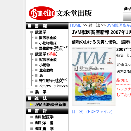
商
HOME
>> 雑 誌 >>
JVM獣医畜産
JVM獣医畜産新報 2007年1月号 
信頼のおける良質な情報、臨床
2007年1
特集
犬
定価 1,
送料27
品切れ
バックナ
してお
目 次 （PDFファイル）