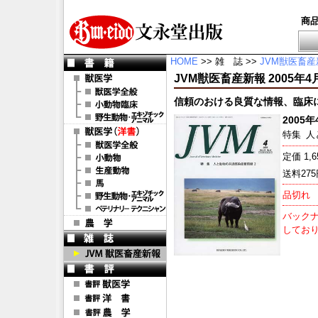
商
HOME
>> 雑 誌 >>
JVM獣医畜産
JVM獣医畜産新報 2005年4月号 
信頼のおける良質な情報、臨床
2005年4
特集
人
定価 1,
送料27
品切れ
バックナ
してお