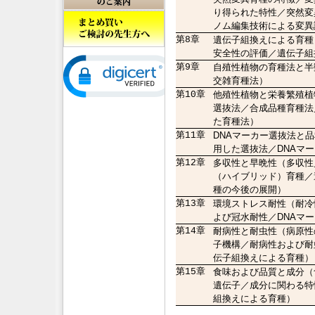
り得られた特性／突然変
ノム編集技術による変異
第8章
遺伝子組換えによる育種
安全性の評価／遺伝子組
第9章
自殖性植物の育種法と半
交雑育種法）
第10章
他殖性植物と栄養繁殖植
選抜法／合成品種育種法
た育種法）
第11章
DNAマーカー選抜法と品
用した選抜法／DNAマ
第12章
多収性と早晩性（多収性
（ハイブリッド）育種／
種の今後の展開）
第13章
環境ストレス耐性（耐冷
よび冠水耐性／DNAマ
第14章
耐病性と耐虫性（病原性
子機構／耐病性および耐
伝子組換えによる育種）
第15章
食味および品質と成分（
遺伝子／成分に関わる特
組換えによる育種）