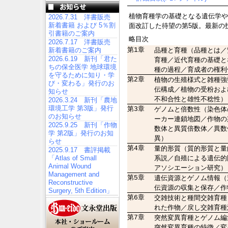
植物育種学の基礎となる遺伝学や
2026.7.31 洋書販売
新着書籍 および 5％割
面改訂した待望の第5版。最新の
引書籍のご案内
略目次
2026.7.17 洋書販売
第1章
品種と育種（品種とは／
新着書籍のご案内
2026.6.19 新刊「君た
育種／近代育種の基礎と
ちの保全医学 地球環境
種の過程／育成者の権利
を守るために知り・学
第2章
植物の生殖様式と雑種強
び・変わる」発行のお
伝構成／植物の受粉およ
知らせ
不和合性と雄性不稔性）
2026.3.24 新刊「農地
環境工学 第3版」発行
第3章
ゲノムと倍数性（染色体
のお知らせ
ーカー連鎖地図／作物の
2025.9.25 新刊「作物
数体と異質倍数体／異数
学 第2版」発行のお知
異）
らせ
第4章
量的形質（質的形質と量
2025.9.17 書評掲載
系説／自殖による遺伝的
「Atlas of Small
Animal Wound
アソシエーション研究）
Management and
第5章
遺伝資源とゲノム情報（
Reconstructive
伝資源の収集と保存／作
Surgery, 5th Edition」
第6章
交雑技術と種間交雑育種
れた作物／戻し交雑育種
第7章
突然変異育種とゲノム編
突然変異育種の特徴／変