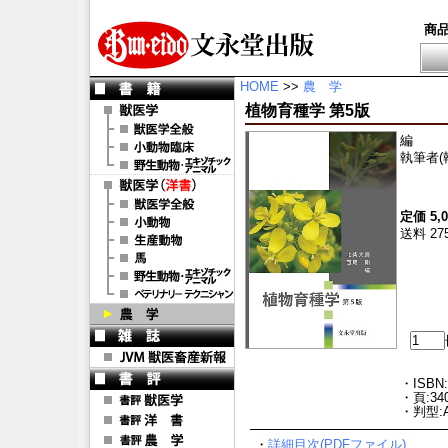
商
HOME
>>
農 学
植物育種学 第5版
編
執筆者(
定価 5,
送料 27
・ISBN:
・頁:34
・判型:
・
詳細目次(PDFファイル)