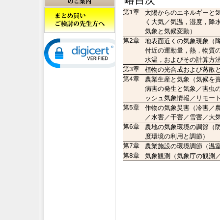
第1章
太陽からのエネルギーと
く大気／気温，湿度，降
気象と気候変動）
第2章
地表面近くの気象現象（
付近の運動量，熱，物質
水温，およびその計算方
第3章
植物の光合成および蒸散
第4章
農業生産と気象（気候を
病害の発生と気象／害虫
ッシュ気象情報／リモー
第5章
作物の気象災害（冷害／
／水害／干害／雪害／大
第6章
農地の気象環境の調節（
度環境の利用と調節）
第7章
農業施設の環境調節（温
第8章
気象観測（気象庁の観測