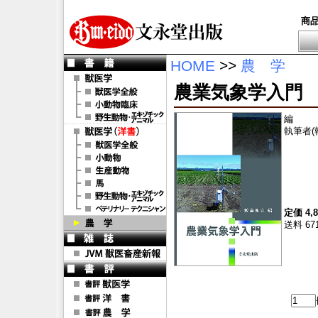
商
HOME
>>
農 学
農業気象学入門
編
執筆者(
定価 4,
送料 67