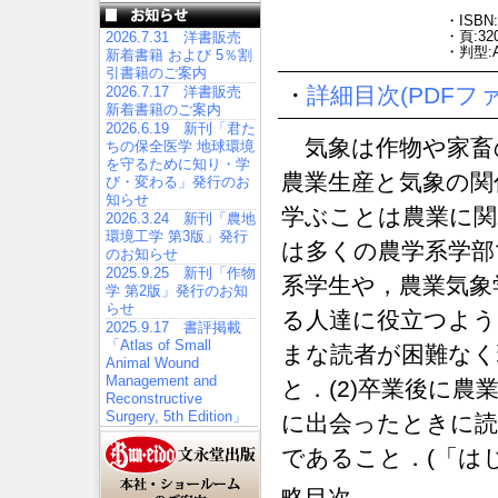
・ISBN:
・頁:32
2026.7.31 洋書販売
・判型:
新着書籍 および 5％割
引書籍のご案内
・
詳細目次(PDFフ
2026.7.17 洋書販売
新着書籍のご案内
2026.6.19 新刊「君た
気象は作物や家畜
ちの保全医学 地球環境
を守るために知り・学
農業生産と気象の関
び・変わる」発行のお
知らせ
学ぶことは農業に関
2026.3.24 新刊「農地
環境工学 第3版」発行
は多くの農学系学部
のお知らせ
2025.9.25 新刊「作物
系学生や，農業気象
学 第2版」発行のお知
らせ
る人達に役立つよう
2025.9.17 書評掲載
「Atlas of Small
まな読者が困難なく
Animal Wound
Management and
と．(2)卒業後に
Reconstructive
Surgery, 5th Edition」
に出会ったときに読
であること．(「は
略目次