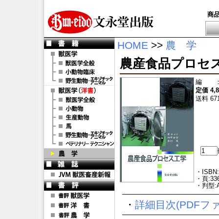
商
HOME
>>
農 学
農産食品プロセ
編
定価 4,
送料 67
・ISBN:
・頁:33
・判型:
・
詳細目次(PDFフ