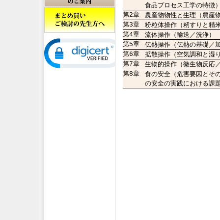
食品プロセス工学の特徴
第2章
農産物物性と生理（農産
第3章
粉粒体操作（籾すりと精
第4章
流体操作（輸送／洗浄）
第5章
伝熱操作（伝熱の基礎／
第6章
拡散操作（空気調和と湿
第7章
生物的操作（微生物反応
第8章
食の安全（危害要因とそ
の安全の実践における課