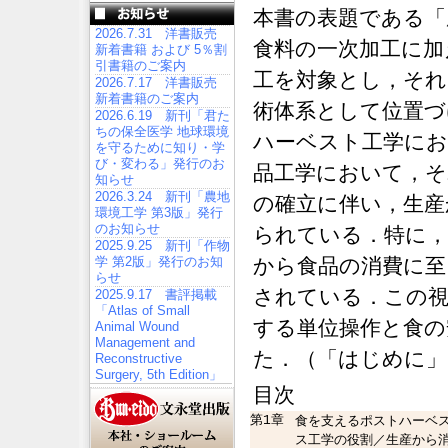
本書の表題である「
2026.7.31 洋書販売
食料の一次加工に加
新着書籍 および 5％割
引書籍のご案内
工を対象とし，それ
2026.7.17 洋書販売
新着書籍のご案内
術体系として位置づ
2026.6.19 新刊「君た
ちの保全医学 地球環境
ハーベスト工学にお
を守るために知り・学
び・変わる」発行のお
品工学において，
知らせ
2026.3.24 新刊「農地
の確立に伴い，生産
環境工学 第3版」発行
のお知らせ
られている．特に，
2025.9.25 新刊「作物
学 第2版」発行のお知
から食品の消費に至
らせ
されている．この視
2025.9.17 書評掲載
「Atlas of Small
する単位操作と食の
Animal Wound
Management and
た．（「はじめに」
Reconstructive
Surgery, 5th Edition」
目次
第1章
食を支えるポストハーベ
ス工学の役割／生産から