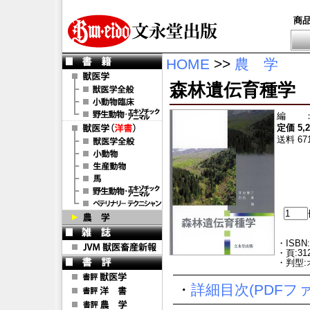
商
HOME
>>
農 学
森林遺伝育種学
編
定価 5,
送料 67
・ISBN:
・頁:31
・判型:
・
詳細目次(PDFフ