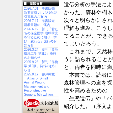
遺伝分析の手法によ
2026.7.31 洋書販売
かった、森林や樹木
新着書籍 および 5％割
引書籍のご案内
次々と明らかにされ
2026.7.17 洋書販売
新着書籍のご案内
理解も進み、こうし
2026.6.19 新刊「君た
ちの保全医学 地球環境
てることが、でき
を守るために知り・学
び・変わる」発行のお
てよいだろう。
知らせ
2026.3.24 新刊「農地
これまで、天然林
環境工学 第3版」発行
のお知らせ
うに語られることが
2025.9.25 新刊「作物
学 第2版」発行のお知
と、両者を同時に満
らせ
本書では、読者に
2025.9.17 書評掲載
「Atlas of Small
森林管理への道を探
Animal Wound
Management and
性を高めるための「
Reconstructive
Surgery, 5th Edition」
「生態遺伝」や「バ
紹介した。（序文よ