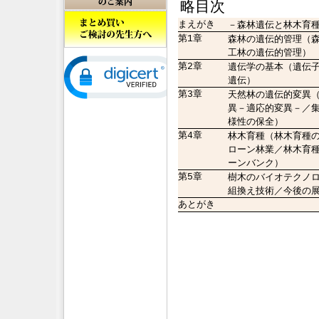
略目次
まえがき
－森林遺伝と林木育
第1章
森林の遺伝的管理（
工林の遺伝的管理）
第2章
遺伝学の基本（遺伝
遺伝）
第3章
天然林の遺伝的変異
異－適応的変異－／
様性の保全）
第4章
林木育種（林木育種
ローン林業／林木育
ーンバンク）
第5章
樹木のバイオテクノ
組換え技術／今後の
あとがき