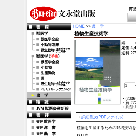
商
HOME
>>
農 学
植物生産技術学
編
定価 4,
送料 27
・(200
・頁:27
・判型:
・
詳細目次(PDFファイル)
植物を生産するための栽培技術を
略目次