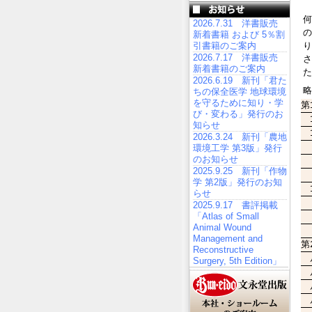
何
2026.7.31 洋書販売
の
新着書籍 および 5％割
引書籍のご案内
り
2026.7.17 洋書販売
さ
新着書籍のご案内
た
2026.6.19 新刊「君た
略
ちの保全医学 地球環境
を守るために知り・学
第
び・変わる」発行のお
1
知らせ
1
2026.3.24 新刊「農地
環境工学 第3版」発行
のお知らせ
2025.9.25 新刊「作物
学 第2版」発行のお知
1
らせ
2025.9.17 書評掲載
「Atlas of Small
Animal Wound
Management and
第
Reconstructive
ル
Surgery, 5th Edition」
ル
ル
ル