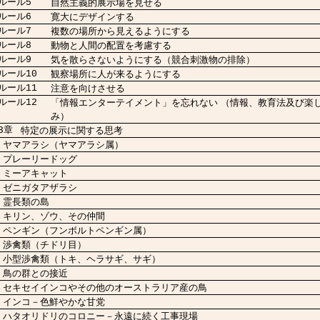
ール5
自然主義的展示場を見せる
ール6
寛大にデザインする
ール7
複数の場所から見えるようにする
ール8
動物と人間の配置を考慮する
ール9
気を散らさないようにする（競合刺激物の排除）
ール10
観察場所に人が来るようにする
ール11
注意を向けさせる
ール12
「情報エンターテイメント」を忘れない （情報、教育法及び楽
み）
3章
特定の展示に関する思考
ヤマアラシ（ヤマアラシ属）
プレーリードッグ
ミーアキャット
ゼニガタアザラシ
霊長類の島
キリン、ゾウ、その仲間
ペンギン（フンボルトペンギン属）
渉禽類（チドリ目）
小型渉禽類（トキ、ヘラサギ、サギ）
鳥の群との接近
セキセイインコやその他のオーストラリア産の鳥
インコ－色鮮やかな甘党
ハタオリドリのコロニー－永遠に続く工事現場