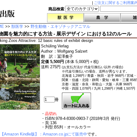
|
ご注文に関するご利用案
商品検索
ME
>>
獣医学
>>
野生動物・エキゾチックアニマル
物園を魅力的にする方法 - 展示デザイン における12のルール
ing Zoos Attractive: 12 basic rules of exhibit design
Schüling Verlag
Author
：
Wolfgang Salzert
翻 訳
：
冨澤奏子
定価 5,500円
(本体 5,000円＋税)
送料 275円
(お支払方法が 代金引換払い以外 の場合)
※代金引換払いの場合、送料が異なります。
北海道 1,298円 / 青森・秋田・岩手 968円 / 宮城
関東・信越・北陸・静岡・愛知・岐阜・三重 858
京都・滋賀・奈良・和歌山・大阪・兵庫 968円
中国・四国 1,078円 / 九州 1,298円 / 沖縄 1,507円
冊
・
品切れ
・ISBN:978-4-8300-0903-7 (2018年3月 発行)
・頁:136
・判型:B5判・オールカラー
【Amazon Kindle版】：Amazon.co.jpにて販売中
です。