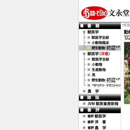
HO
動
Mak