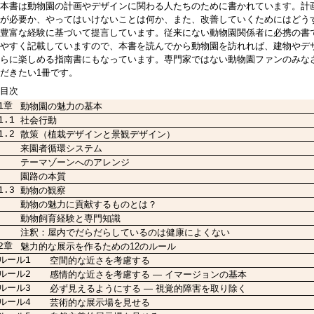
本書は動物園の計画やデザインに関わる人たちのために書かれています。計
が必要か、やってはいけないことは何か、また、改善していくためにはどう
豊富な経験に基づいて提言しています。従来にない動物園関係者に必携の書
やすく記載していますので、本書を読んでから動物園を訪れれば、建物やデ
らに楽しめる指南書にもなっています。専門家ではない動物園ファンのみな
だきたい1冊です。
目次
1章
動物園の魅力の基本
.1
社会行動
.2
散策（植栽デザインと景観デザイン）
来園者循環システム
テーマゾーンへのアレンジ
園路の本質
.3
動物の観察
動物の魅力に貢献するものとは？
動物飼育経験と専門知識
注釈：屋内でだらだらしているのは健康によくない
2章
魅力的な展示を作るための12のルール
ール1
空間的な近さを考慮する
ール2
感情的な近さを考慮する ― イマージョンの基本
ール3
必ず見えるようにする ― 視覚的障害を取り除く
ール4
芸術的な展示場を見せる