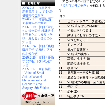
犬と猫の耳の治療におけるビデオ
『犬と猫の耳の医学』
を補足する
2026.7.31 洋書販売
す。
新着書籍 および 5％割
引書籍のご案内
目次
2026.7.17 洋書販売
1．
ビデオオトスコープ療法とは
新着書籍のご案内
2．
VO療法をはじめる前に 1
2026.6.19 新刊「君た
3．
術者の立ち位置 2
ちの保全医学 地球環境
を守るために知り・学
4．
動物（犬と猫）の体位 2
び・変わる」発行のお
5．
体位を変える 2
知らせ
6．
ドレープ 2
2026.3.24 新刊「農地
7．
使用する機材 2
環境工学 第3版」発行
のお知らせ
8．
VO療法の実際 7
2025.9.25 新刊「作物
9．
耳道の洗浄法 10
学 第2版」発行のお知
10．
鼓膜の洗浄法 11
らせ
11．
検査 12
2025.9.17 書評掲載
12．
局所薬と全身投与薬 15
「Atlas of Small
Animal Wound
13．
最適な治療間隔（次回治療日
Management and
14．
VO療法の応用編 全耳道切
Reconstructive
15．
予防 17
Surgery, 5th Edition」
16．
症例 20
17．
特記事項 26