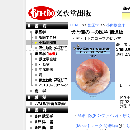
商
HOME
>>
獣医学
>>
小動物臨床
犬と猫の耳の医学 補遺版
ビデオオトスコープの使い方
著 者
定価 3,
送料 27
・ISBN:
・頁:32
・判型:
・
詳細目次(PDFファイル)
・
序文
【Movie】マーク 関連動画
は
こち