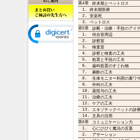
第4章
終末期とペットロス
1.
終末期医療
2.
安楽死
3.
ペットロス
第5章
診断・治療・手技のアイ
1.
待合室周辺
2.
診察室
3.
検査室
4.
診察と検査の工夫
5.
処置と手技の工夫
6.
歯科処置のすぐれ物
7.
麻酔の工夫
8.
生体モニター利用の裏ワ
9.
外科の工夫
10.
薬投与の工夫
11.
治療の工夫
12.
ケアの工夫
13.
エキゾチックペットの診
14.
文具の活用
第6章
コミュニケーション力
1.
心にひびく魔法の言葉
2.
アサーション