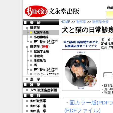
商
HOME
>>
獣医学
>>
獣医学全般
犬と猫の日常診
著 者
定価 8,
送料 27
・ISBN:
・頁:20
・判型:
・
図カラー版(PD
(PDFファイル)