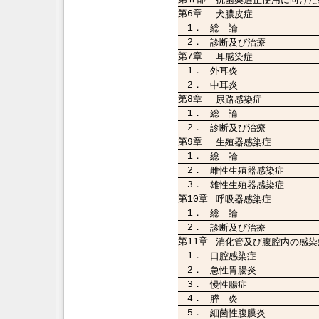
第6章
犬膿皮症
1．
総 論
2．
診断及び治療
第7章
耳感染症
1．
外耳炎
2．
中耳炎
第8章
尿路感染症
1．
総 論
2．
診断及び治療
第9章
生殖器感染症
1．
総 論
2．
雌性生殖器感染症
3．
雄性生殖器感染症
第10章
呼吸器感染症
1．
総 論
2．
診断及び治療
第11章
消化管及び腹腔内の感染
1．
口腔感染症
2．
急性胃腸炎
3．
慢性腸症
4．
膵 炎
5．
細菌性腹膜炎