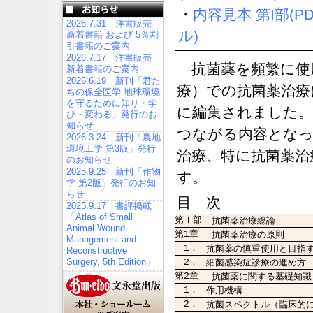
・
内容見本 第I部(P
2026.7.31 洋書販売
ル)
新着書籍 および 5％割
引書籍のご案内
2026.7.17 洋書販売
抗菌薬を頻繁に使
新着書籍のご案内
2026.6.19 新刊「君た
療）での抗菌薬治療
ちの保全医学 地球環境
を守るために知り・学
に編集されました。
び・変わる」発行のお
知らせ
つながる内容となっ
2026.3.24 新刊「農地
環境工学 第3版」発行
治療、特に抗菌薬治
のお知らせ
2025.9.25 新刊「作物
す。
学 第2版」発行のお知
らせ
目 次
2025.9.17 書評掲載
「Atlas of Small
第Ⅰ部
抗菌薬治療総論
Animal Wound
第1章
抗菌薬治療の原則
Management and
1．
抗菌薬の慎重使用と目指
Reconstructive
Surgery, 5th Edition」
2．
細菌感染症診療の進め方
第2章
抗菌薬に関する基礎知識
1．
作用機構
2．
抗菌スペクトル（臨床的