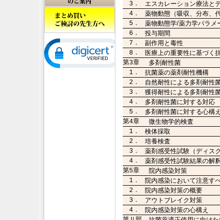
3．
エスカレーション療法と
4．
薬物動態（吸収、分布、
5．
薬物動態学/薬力学パラメ
6．
投与期間
7．
副作用と毒性
8．
医療上の重要性に基づく
第3章
多剤耐性菌
1．
抗菌薬の薬剤耐性機構
2．
自然耐性による多剤耐性
3．
獲得耐性による多剤耐性
4．
多剤耐性菌に対する対応
5．
多剤耐性菌に対する心構
第4章
微生物学的検査
1．
検体採取
2．
培養検査
3．
薬剤感受性試験（ディス
4．
薬剤感受性試験結果の解
第5章
院内感染対策
1．
院内感染において注意す
2．
院内感染対策の概要
3．
アウトブレイク対策
4．
院内感染対策の心構え
第Ⅱ部
抗菌薬適正使用に向けた