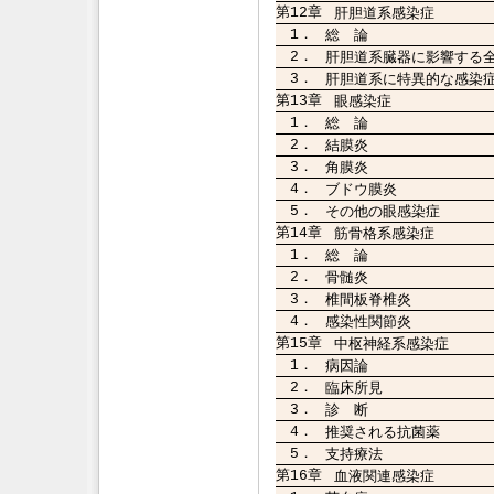
第12章
肝胆道系感染症
1．
総 論
2．
肝胆道系臓器に影響する
3．
肝胆道系に特異的な感染
第13章
眼感染症
1．
総 論
2．
結膜炎
3．
角膜炎
4．
ブドウ膜炎
5．
その他の眼感染症
第14章
筋骨格系感染症
1．
総 論
2．
骨髄炎
3．
椎間板脊椎炎
4．
感染性関節炎
第15章
中枢神経系感染症
1．
病因論
2．
臨床所見
3．
診 断
4．
推奨される抗菌薬
5．
支持療法
第16章
血液関連感染症