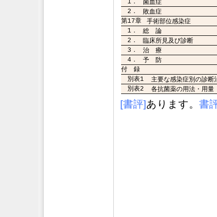
1．
菌血症
2．
敗血症
第17章
手術部位感染症
1．
総 論
2．
臨床所見及び診断
3．
治 療
4．
予 防
付 録
別表1
主要な感染症別の診断
別表2
各抗菌薬の用法・用量
[書評]
あります。
書