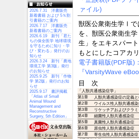
ァイル)
2026.7.31 洋書販売
新着書籍 および 5％割
引書籍のご案内
獣医公衆衛生学Ⅰで
2026.7.17 洋書販売
新着書籍のご案内
を、獣医公衆衛生学
2026.6.19 新刊「君た
ちの保全医学 地球環境
生」をエキスパート
を守るために知り・学
び・変わる」発行のお
もとにしたコアカ
知らせ
2026.3.24 新刊「農地
電子書籍版(PDF版
環境工学 第3版」発行
『VarsityWave e
のお知らせ
2025.9.25 新刊「作物
学 第2版」発行のお知
目 次
らせ
「人獣共通感染症学」
2025.9.17 書評掲載
「Atlas of Small
第1章
人獣共通感染症の定義と
Animal Wound
第2章
ウイルス性人獣共通感染
Management and
第3章
リケッチアおよびクラミ
Reconstructive
第4章
細菌性人獣共通感染症
Surgery, 5th Edition」
第5章
真菌性人獣共通感染症
第6章
原虫性人獣共通感染症
第7章
寄生虫性人獣共通感染症