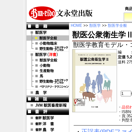
商
HOME
>>
獣医学
>>
獣医学全般
獣医公衆衛生学
獣医学教育モデル・
編
定価 5,
送料 27
・
品切
・ISBN:
・頁:35
・判型:
・
正誤表(PDFファイル