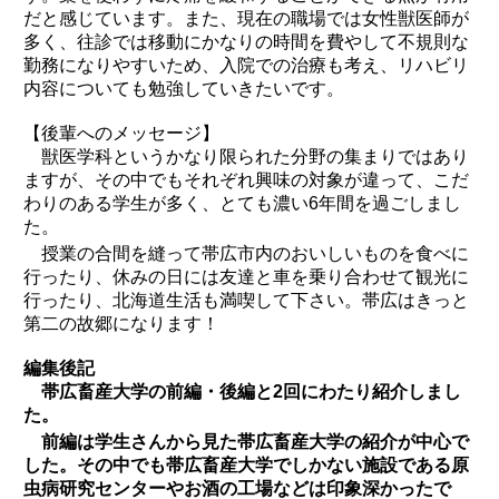
だと感じています。また、現在の職場では女性獣医師が
多く、往診では移動にかなりの時間を費やして不規則な
勤務になりやすいため、入院での治療も考え、リハビリ
内容についても勉強していきたいです。
【後輩へのメッセージ】
獣医学科というかなり限られた分野の集まりではあり
ますが、その中でもそれぞれ興味の対象が違って、こだ
わりのある学生が多く、とても濃い6年間を過ごしまし
た。
授業の合間を縫って帯広市内のおいしいものを食べに
行ったり、休みの日には友達と車を乗り合わせて観光に
行ったり、北海道生活も満喫して下さい。帯広はきっと
第二の故郷になります！
編集後記
帯広畜産大学の前編・後編と2回にわたり紹介しまし
た。
前編は学生さんから見た帯広畜産大学の紹介が中心で
した。その中でも帯広畜産大学でしかない施設である原
虫病研究センターやお酒の工場などは印象深かったで