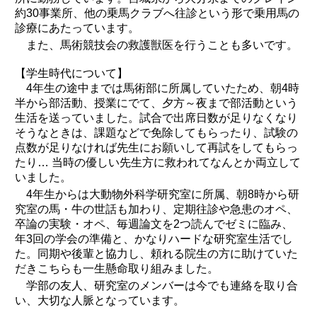
約30事業所、他の乗馬クラブへ往診という形で乗用馬の
診療にあたっています。
また、馬術競技会の救護獣医を行うことも多いです。
【学生時代について】
4年生の途中までは馬術部に所属していたため、朝4時
半から部活動、授業にでて、夕方～夜まで部活動という
生活を送っていました。試合で出席日数が足りなくなり
そうなときは、課題などで免除してもらったり、試験の
点数が足りなければ先生にお願いして再試をしてもらっ
たり… 当時の優しい先生方に救われてなんとか両立して
いました。
4年生からは大動物外科学研究室に所属、朝8時から研
究室の馬・牛の世話も加わり、定期往診や急患のオペ、
卒論の実験・オペ、毎週論文を2つ読んでゼミに臨み、
年3回の学会の準備と、かなりハードな研究室生活でし
た。同期や後輩と協力し、頼れる院生の方に助けていた
だきこちらも一生懸命取り組みました。
学部の友人、研究室のメンバーは今でも連絡を取り合
い、大切な人脈となっています。