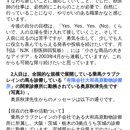
すなわち新しいことに適応していくこと、でした。獣医
師の仕事は、必然的にこれらのことが必要で、自然に
行っていることになり、やりがいのある職業かなと感じ
ています。
今後の自分の目標は、「Yes、Yes、Yes、(No)」くら
いで、人の立場を受け入れて接していくこと。そして、
人前に出るのは苦手ですが、勇気を出して、少しでも人
に役立ち喜んでもらえる発表や投稿を続けたいです。月
刊誌「NJK（獣医師回覧板）」には「小さな商品の大き
なアイデア」を2003年4月から連載していますが、これ
からも可能な限り続けたいと思っています。
2人目は、全国的な規模で展開している乗馬クラブク
レインの馬を診療している「
有限会社大和高原動物診療
所
」の関東診療所に勤務されている奥原秋津先生です
（写真3）。
奥原秋津先生からのメッセージは以下の通りです。
【現在の仕事や活動ついて】
乗馬クラブクレインの子会社である大和高原動物診療
所に所属し、大阪・茨城・栃木の3拠点うち茨城の診療
所に勤務しています。宮城県から大分県までのクレイン