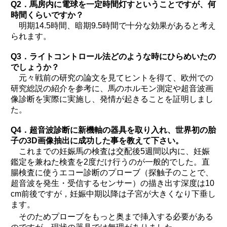
Q2．馬房内に電球を一定時間灯すということですが、何
時間くらいですか？
明期14.5時間、暗期9.5時間で十分な効果があると考え
られます。
Q3．ライトコントロール法どのような時にひらめいたの
でしょうか？
元々戦前の研究の論文を見てヒントを得て、欧州での
研究総説の紹介を参考に、馬のホルモン測定や超音波画
像診断を実際に実施し、発情が起きることを証明しまし
た。
Q4．超音波診断に新機軸の器具を取り入れ、世界初の胎
子の3D画像抽出に成功した事を教えて下さい。
これまでの妊娠馬の検査は交配後5週間以内に、妊娠
鑑定を兼ねた検査を2度だけ行うのが一般的でした。直
腸検査に使うエコー診断のプローブ（探触子のことで、
超音波を発生・受信するセンサー）の描き出す深度は10
cm前後ですが，妊娠中期以降は子宮が大きくなり下垂し
ます。
そのためプローブをもっと奥まで挿入する必要がある