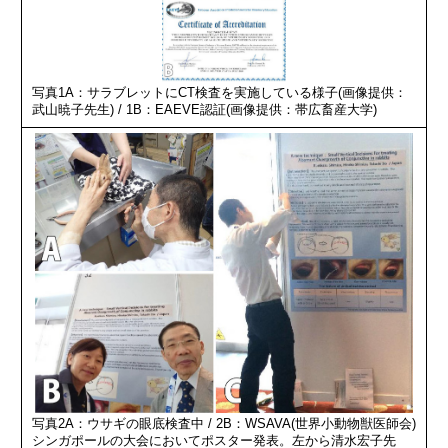
写真1A：サラブレットにCT検査を実施している様子(画像提供：
武山暁子先生) / 1B：EAEVE認証(画像提供：帯広畜産大学)
写真2A：ウサギの眼底検査中 / 2B：WSAVA(世界小動物獣医師会)
シンガポールの大会においてポスター発表。左から清水宏子先