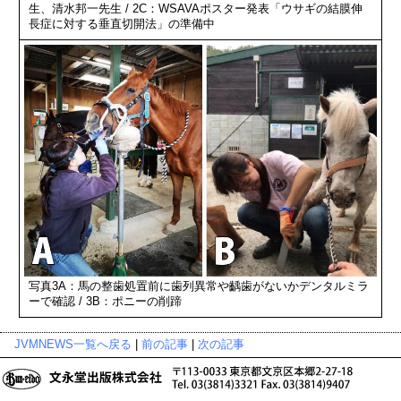
生、清水邦一先生 / 2C：WSAVAポスター発表「ウサギの結膜伸
長症に対する垂直切開法」の準備中
写真3A：馬の整歯処置前に歯列異常や齲歯がないかデンタルミラ
ーで確認 / 3B：ポニーの削蹄
JVMNEWS一覧へ戻る
|
前の記事
|
次の記事