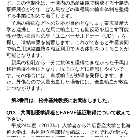
す。この体制化は、十勝内の馬産組織で構成する十勝馬
事振興会が今年、ばん馬などの重種馬の輸血体制を整備
する事業に初めて着手します。
子馬の疾病などへの対応が目的となります帯広畜産大
学と連携し、どんな馬に輸血しても副反応を起こす可能
性が低い血液型の馬「ユニバーサルドナー（UD）」を
探し、凍結血漿を備蓄します。これができると生産者間
で輸血用凍結血漿を相互利用できる体制をつくることが
可能となります。
親馬の初乳から十分に抗体を獲得できなかった子馬は
移行免疫不全症となり、敗血症などに罹患しやすいで
す。その場合には、血漿輸血が効果を発揮します。ま
た、外傷なので大量出血した場合には、全血輸血が救命
につながります。
第3番目は、松井基純教授にお聞きしました。
Q13．共同獣医学課程とEAEVE認証取得について教えて
下さい。
平成24年度（2012年）入学者から帯広畜産大学と北海
道大学は、共同獣医学課程を編成し、それぞれの優位な