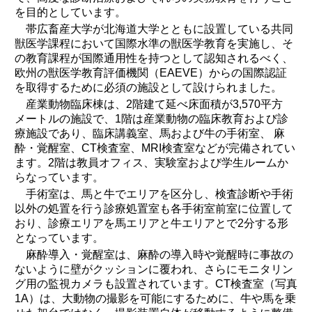
を目的としています。
帯広畜産大学が北海道大学とともに設置している共同
獣医学課程において国際水準の獣医学教育を実施し、そ
の教育課程が国際通用性を持つとして認知されるべく、
欧州の獣医学教育評価機関（EAEVE）からの国際認証
を取得するために必須の施設として設けられました。
産業動物臨床棟は、2階建て延べ床面積が3,570平方
メートルの施設で、1階は産業動物の臨床教育および診
療施設であり、臨床講義室、馬および牛の手術室、 麻
酔・覚醒室、CT検査室、MRI検査室などが完備されてい
ます。2階は教員オフィス、実験室および学生ルームか
らなっています。
手術室は、馬と牛でエリアを区分し、検査診断や手術
以外の処置を行う診療処置室も各手術室前室に位置して
おり、診療エリアを馬エリアと牛エリアとで2分する形
となっています。
麻酔導入・覚醒室は、麻酔の導入時や覚醒時に事故の
ないように壁がクッションに覆われ、さらにモニタリン
グ用の監視カメラも設置されています。CT検査室（写真
1A）は、大動物の撮影を可能にするために、牛や馬を乗