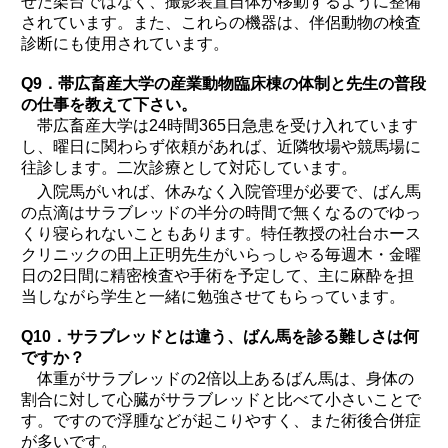
せた架台ではなく、撮影装置自体が移動するように整備
されています。また、これらの機器は、伴侶動物の検査
診断にも使用されています。
Q9．帯広畜産大学の産業動物臨床棟の体制と先生の普段
の仕事を教えて下さい。
帯広畜産大学は24時間365日急患を受け入れています
し、曜日に関わらず依頼があれば、近隣牧場や競馬場に
往診します。二次診療として対応しています。
入院馬がいれば、休みなく入院管理が必要で、ばん馬
の点滴はサラブレッドの半分の時間で無くなるのでゆっ
くり寝られないこともあります。特任教授の社台ホース
クリニックの田上正明先生がいらっしゃる毎週木・金曜
日の2日間に精密検査や手術を予定して、主に麻酔を担
当しながら学生と一緒に勉強させてもらっています。
Q10．サラブレッドとは違う、ばん馬を診る難しさは何
ですか？
体重がサラブレッドの2倍以上あるばん馬は、身体の
割合に対して心臓がサラブレッドと比べて小さいことで
す。ですので浮腫などが起こりやすく、また術後合併症
が多いです。