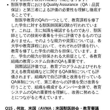
獣医学教育におけるQuality Assurance（QA：品質
保証）と第三者による評価の必要性を理解し徹底す
ることです。
獣医学教育のQAの一つとして、教育課程を修了
した学生に対する獣医師国家試験が行われていま
す。これは、主に知識を確認するものであり、獣医
師としての技術や素養を十分に評価できるものでは
ありません。そのような能力や資質については、各
大学や教育課程において、それぞれが評価を行い、
教育を修了した学生の能力を担保しています。ま
た、学生の能力が担保される大前提として、各教育
組織の教育システム自体のQAも重要です。
国際認証評価では、教育プログラムおよびそれを
支える教育組織などに関するQA体制についても評
価されます。組織内で自己評価と改善を行っている
QA体制について、第三者からの評価を受け改善を
行うことで、組織を構成するメンバー全体で、教育
システムのQAの重要性を理解し、改善に努めるこ
とにつながると考えています。
Q15．何故、米国（AVMA：米国獣医師会・教育審議