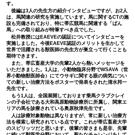
す。
後編は3人の先生方の紹介インタビューですが、お2人
は、馬関連の研究を実施しています。馬に関するCTの施
設も完備されており、特に帯広競馬に関連する「ばん
馬」への取り組みが特筆すべき点でした。
松井教授にはEAEVEの認証についてインタビューを
実施しました。今後EAEVE認証のメリットを生かして
世界で活躍される獣医師の先生方が巣立って行くことも
期待できます。
また、帯広畜産大学の先輩2人から熱いメッセージを
いただきました。1人は、小動物臨床分野でWSAVA（世
界小動物獣医師会）にてウサギに関する眼の病気につい
ての新しい治療方法をポスターで発表をされた清水邦一
先生です。
もう1人は、全国展開しております乗馬クラブクレイ
ンの子会社である大和高原動物診療所に所属し、関東エ
リアの馬を診療されている奥原秋津先生です。
人は診療対象動物は異なりますが、常に新しい治療方
法を模索し研究されている点です。これが帯広畜産大学
のスピリッツだと思います。後輩の皆さまも是非、先輩
に続いて獣医学分野において、新たなチャレンジをして