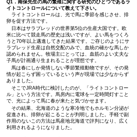
Q1．南保先生の馬の繁殖に関する研究のひとつであるラ
イトコントロールについて教えて下さい。
ライトコントロールは、光で馬に季節を感じさせ、排
卵を促す方法です。
日本はサラブレッドの世界第5位の生産大国です。欧
米に比べて競走馬の歴史は浅いですが、よい馬をつくろ
うと70年以上邁進してきた結果です。ご存じのようにサ
ラブレッド生産は自然交配のみで、血統の確かな馬しか
認められません。牧場主にとっては、血筋のよい丈夫な
子馬が計画通り生まれることが理想です。
馬は春にしか発情しない季節繁殖動物ですが、その発
情が起こらず困っているという声が現場では少なからず
ありました。
そこでJRA時代に検討したのが、「ライトコントロー
ル」という方法です。馬房内に電球を一定時間灯すこと
で、光によって馬に春が来たと気づかせます。
その結果、北海道のような寒冷地でもホルモン分泌が
促進され、排卵が起こることが判明しました。手軽で副
作用のないこの方法は馬産地北海道で評判になり、広く
利用されるようになりました。