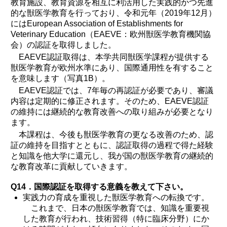
教育施設、教育資源を相互に利活用した実践的かつ先進
的な獣医学教育を行っており、令和元年（2019年12月）
にはEuropean Association of Establishments for
Veterinary Education（EAEVE：欧州獣医学教育機関協
会）の認証を取得しました。
EAEVE認証取得は、本学共同獣医学課程が提供する
獣医学教育が欧州水準にあり、国際通用性を有すること
を意味します（写真1B）。
EAEVE認証では、7年毎の再認証が必要であり、審議
内容は定期的に修正されます。そのため、EAEVE認証
の維持には継続的な教育改善への取り組みが必要となり
ます。
本課程は、今後も獣医学教育の更なる改善のため、認
証の維持を目指すとともに、認証取得の過程で得た経験
と知識を他大学に還元し、我が国の獣医学教育の継続的
な教育改革に貢献していきます。
Q14．国際認証を取得する意義を教えて下さい。
実践力の育成を重視した獣医学教育への転換です。
これまで、日本の獣医学教育では、知識を重要視
した教育が行われ、技術習得（特に臨床分野）にか