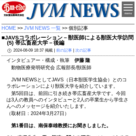
menu
HOME
>>
JVM NEWS 一覧
>> 個別記事
■JAVSコラボレーション－獣医師による獣医大学訪問
(5) 帯広畜産大学－後編
2024-08-09 18:37 掲載 |
前の記事
|
次の記事
インタビュアー・構成・執筆
伊藤 隆
動物医療発明研究会 広報部長/獣医師
JVM NEWSとしてJAVS（日本獣医学生協会）とのコ
ラボレーションにより獣医大学を紹介しています。
第5回目は、前回に引き続き帯広畜産大学です。今回
は3人の教員へのインタビューと2人の卒業生から学生さ
んへのメッセージを紹介いたします。
（取材日：2024年3月27日）
第1番目は、南保泰雄教授にお聞きしました。