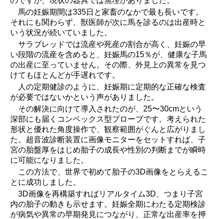
のですが、現状の器具では無理がありました。
馬の妊娠期間は335日と家畜のなかで最も長いです。
それにも関わらず、獣医師が次に馬を診るのは出産時と
いう状況が続いていました。
サラブレッドでは流産や死産の割合が高く、妊娠の早
い段階の流産を含めると、妊娠馬の15％が、健康な子馬
の出産に至っていません。その際、外見上の異常を見つ
けてもほとんどが手遅れです。
人の定期健診のように、妊娠期に定期的な正確な検査
が必要ではないかという声がありました。
その解決に向けて導入されたのが、25〜30cmという
深部にも届くコンベックス型プローブです。考えられた
形状と優れた角度操作で、観察範囲がぐんと広がりまし
た。超音波診断装置に画像モニターをセットすれば、子
宮の胎盤厚をはじめ胎子の成長や性別の判断までが瞬時
に可能になりました。
この方法で、世界で初めて胎子の3D画像をとらえるこ
とに成功しました。
3D画像を再構築すればリアルタイム3D、つまり子宮
内の胎子の動きも示せます。妊娠全期にわたる定期検診
が病気や異常の早期発見につながり、正常な出産率を押