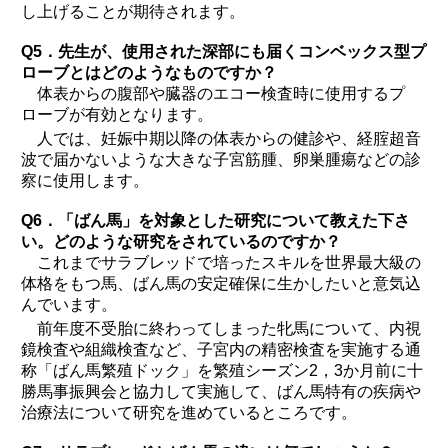
し上げることが期待されます。
Q5．先生が、使用された深部にも届くコンベックス型プ
ローブとはどのようなものですか？
体表からの腹部や臓器のエコー検査時に使用するプ
ローブが有効となります。
人では、妊娠中期以降の体表からの健診や、経腟超音
波で届かないような大きな子宮筋腫、卵巣腫瘍などの診
察に使用します。
Q6．「ばん馬」を対象とした研究について教えた下さ
い。どのような研究をされているのですか？
これまでサラブレッドで培ったスキルを世界最大級の
体格をもつ馬、ばん馬の安定確保に生かしたいと意気込
んでいます。
前年度不受胎に終わってしまった牝馬について、内視
鏡検査や組織検査など、子宮内の精密検査を実施する通
称「ばん馬繁殖ドック」を繁殖シーズン2，3か月前に十
勝馬事振興会と協力して実施して、ばん馬特有の疾病や
治療法について研究を進めているところです。