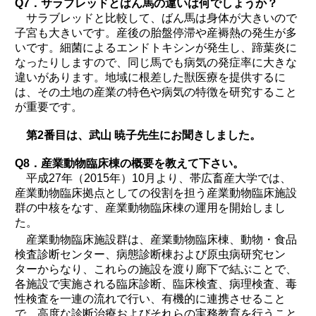
Q7．サラブレッドとばん馬の違いは何でしょうか？
サラブレッドと比較して、ばん馬は身体が大きいので
子宮も大きいです。産後の胎盤停滞や産褥熱の発生が多
いです。細菌によるエンドトキシンが発生し、蹄葉炎に
なったりしますので、同じ馬でも病気の発症率に大きな
違いがあります。地域に根差した獣医療を提供するに
は、その土地の産業の特色や病気の特徴を研究すること
が重要です。
第2番目は、武山 暁子先生にお聞きしました。
Q8．産業動物臨床棟の概要を教えて下さい。
平成27年（2015年）10月より、帯広畜産大学では、
産業動物臨床拠点としての役割を担う産業動物臨床施設
群の中核をなす、産業動物臨床棟の運用を開始しまし
た。
産業動物臨床施設群は、産業動物臨床棟、動物・食品
検査診断センター、病態診断棟および原虫病研究セン
ターからなり、これらの施設を渡り廊下で結ぶことで、
各施設で実施される臨床診断、臨床検査、病理検査、毒
性検査を一連の流れで行い、有機的に連携させること
で、高度な診断治療およびそれらの実務教育を行うこと