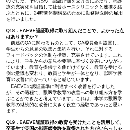
のでした。そのため、認証評価を受けるにあたり、馬診
療の充実化を目指して社台ホースクリニックと連携を結
ぶとともに、24時間体制構築のために勤務獣医師の雇用
を行いました。
Q18．EAEVE認証取得に取り組んだことで、よかった点
はありますか？
前述のQAに関わるものとして、QA委員会を設置し、
学生からの意見の収集と集約を行い、それに対する
フィードバックの体制を構築、充実させています。これ
により、学生からの意見や要望に基づく改善につながっ
ています。教育を提供する側だけでなく、教育を受ける
側の意識も変わり、教員と学生が一体となり、獣医学教
育の改善に向かっていると感じています。
EAEVEの認証基準に到達すべく改善を行いました
が、その過程で、獣医学教育の改善への取り組み方を学
ぶことができたと考えています。これは、本学の獣医学
教育の継続的な改善に大きく役立つ経験であったと思い
ます。
Q19．EAEVE認証取得の教育を受けたことを活用して、
卒業生で英国の獣医師免許を取得された方がいらっしゃ