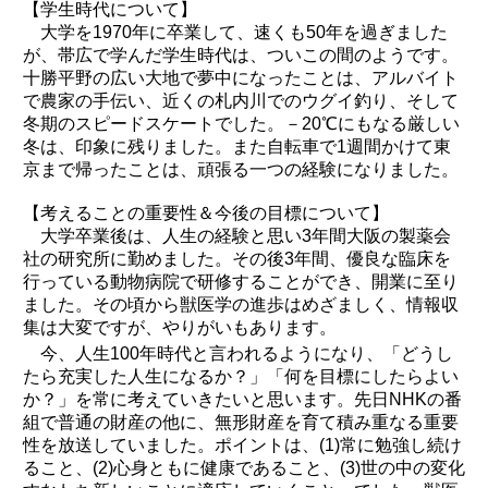
【学生時代について】
大学を1970年に卒業して、速くも50年を過ぎました
が、帯広で学んだ学生時代は、ついこの間のようです。
十勝平野の広い大地で夢中になったことは、アルバイト
で農家の手伝い、近くの札内川でのウグイ釣り、そして
冬期のスピードスケートでした。－20℃にもなる厳しい
冬は、印象に残りました。また自転車で1週間かけて東
京まで帰ったことは、頑張る一つの経験になりました。
【考えることの重要性＆今後の目標について】
大学卒業後は、人生の経験と思い3年間大阪の製薬会
社の研究所に勤めました。その後3年間、優良な臨床を
行っている動物病院で研修することができ、開業に至り
ました。その頃から獣医学の進歩はめざましく、情報収
集は大変ですが、やりがいもあります。
今、人生100年時代と言われるようになり、「どうし
たら充実した人生になるか？」「何を目標にしたらよい
か？」を常に考えていきたいと思います。先日NHKの番
組で普通の財産の他に、無形財産を育て積み重なる重要
性を放送していました。ポイントは、(1)常に勉強し続け
ること、(2)心身ともに健康であること、(3)世の中の変化