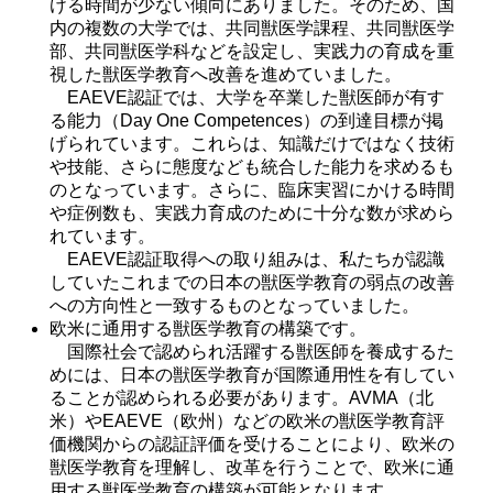
ける時間が少ない傾向にありました。そのため、国
内の複数の大学では、共同獣医学課程、共同獣医学
部、共同獣医学科などを設定し、実践力の育成を重
視した獣医学教育へ改善を進めていました。
EAEVE認証では、大学を卒業した獣医師が有す
る能力（Day One Competences）の到達目標が掲
げられています。これらは、知識だけではなく技術
や技能、さらに態度なども統合した能力を求めるも
のとなっています。さらに、臨床実習にかける時間
や症例数も、実践力育成のために十分な数が求めら
れています。
EAEVE認証取得への取り組みは、私たちが認識
していたこれまでの日本の獣医学教育の弱点の改善
への方向性と一致するものとなっていました。
欧米に通用する獣医学教育の構築です。
国際社会で認められ活躍する獣医師を養成するた
めには、日本の獣医学教育が国際通用性を有してい
ることが認められる必要があります。AVMA（北
米）やEAEVE（欧州）などの欧米の獣医学教育評
価機関からの認証評価を受けることにより、欧米の
獣医学教育を理解し、改革を行うことで、欧米に通
用する獣医学教育の構築が可能となります。