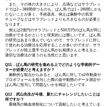
また、その体の大きさにより、点滴などはサラブレッ
ドでは2～3時間持つものも、ばん馬では1～2時間しかも
たないことが多く、手術器具、例えば麻酔中の気管
チューブなどはサラブレッドよりも大きなものが必要と
なります。
例えば2億円のサラブレッドと500万円のばん馬が同じ
治療ができるかというと現実的には難しいです。ばん馬
の研究はあまり進んでいないので、サラブレッドに対し
て使われる治療法を応用することが多いのですが、サラ
ブレッドが陸上選手でばん馬がお相撲さんと考えると、
適切な治療法が違うのも当然だと思います。
Q11．ばん馬の研究を進める上でどのような学術的デー
ターが必要だと考えますか？
麻酔的な観点からみると、ばん馬に対してα2作動薬や
プロポフォールを投与した際の血中動態のデータ測定や
ばん馬に投与して問題ないかを検証したいです。
Q12．武山先生が今後、新たにチャレンジしたいことは
何ですか？
重種馬の輸血体制化について貢献したいと考えていま