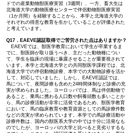
ドでの産業動物獣医療実習（3週間）、一方、畜大生は
北海道大学の動物医療センターで伴侶動物獣医療実習
（1か月間）を経験することから、本学と北海道大学の
それぞれの得意な教育を生かしていることが評価された
と考えています。
Q17．EAEVE認証取得でご苦労された点はありますか？
EAEVEでは、獣医学教育において学生が卒業するま
でに、獣医師が取り扱うべき、主だった動物種につい
て、学生を臨床の現場に暴露させることが重要視されて
います。本学と北海道大学との共同獣医学課程では、北
海道大学での伴侶動物診療、本学での大動物診療を活か
して、対応していました。しかし、EAEVE認証では、
馬について、夜間診療も含めた24時間体制など診療の充
実が求められました。ヨーロッパでは、馬は伴侶動物で
あること、乗馬に携わる人口数や飼養頭数も多いことか
ら、馬の診療活動が非常に活発であるため、獣医学教育
において、馬の臨床教育や教育資源としての馬診療件数
などの充実が求められています。本学での馬診療活動や
診療件数は、国内の獣医系大学の中では十分に活発なも
のでしたが、ヨーロッパの大学と比べると見劣りするも