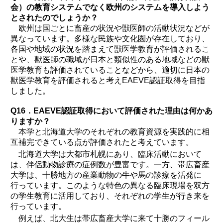
会）の教育システムでなく欧州のシステムを導入しよう
とされたのでしょうか？
欧州は国ごとに畜産の状況や獣医師の活動状況などが
異なっています。多様な民族や文化圏が存在しており、
各国や地域の状況を踏まえて獣医学教育が評価されるこ
とや、獣医師の職域が日本と類似性のある地域などの獣
医学教育も評価されていることなどから、適切に日本の
獣医学教育を評価されると考えEAEVE認証取得を目指
しました。
Q16．EAEVE認証取得において評価された理由は何かあ
りますか？
本学と北海道大学のそれぞれの教育資源を実践的に相
互補完できている点が評価されたと考えています。
北海道大学は大都市札幌にあり、臨床活動において
は、伴侶動物診療の症例数が豊富です。一方、帯広畜産
大学は、十勝地方の産業動物の牛や馬の診療を活発に
行っています。このような特色の異なる臨床現場を双方
の学生教育に活用しており、それぞれの学生が行き来を
行っています。
例えば、北大生は帯広畜産大学に来て十勝のフィール