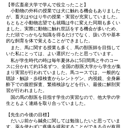
【帯広畜産大学で学んで役立ったこと】
小動物の外科の授業では犬に触れる機会もありました
が、畜大はやはり牛の授業・実習が充実していました。
もともと小動物志望でも就職は牛に変えた同期も多くい
ました。実際に動物に触れ世話をする機会が多いため、
ただ頭でっかちな知識を得るだけでなく、扱い方や基本
的な飼育を体で覚えることができました。
また、馬に関する授業も多く、馬の獣医師を目指して
いた私にとっては、よい選択だったと思っています。
私が学生時代の時は毎年夏休みに5日間馬と牛のコー
スに分かれて約15名ずつ、全国の獣医大学から学生が集
まり実習が行われていました。馬コースでは、一般的な
聴診・触診・歩様検査からレントゲン、内視鏡、全身麻
酔下での腹腔探査、繁殖検診などを行い、最後に解剖実
習が行われました。
国の馬の獣医を目指す学生の実習なので、他大学の学
生ともよく連絡を取り合っていました。
【先生の今後の目標】
だいぶ前から鍼灸に関しては勉強したいと思っていま
す。薬を使わずに疼痛を緩和することができる点が有用