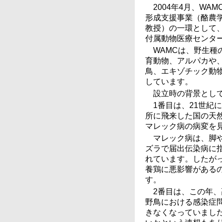
2004年4月、W
形成支援事業（酪農
教授）の一環として
付属動物医療センタ
WAMCは、野生
育動物、アルパカや
鳥、エキゾチック動
しています。
設立時の背景とし
1番目は、21世紀
所に飛来した国の天
マレック病の病変を
マレック病は、脚
ズラで届出伝染病に
れています。したが
養鶏に悪影響がある
す。
2番目は、この年
野鳥における感染症
きなくなっていまし