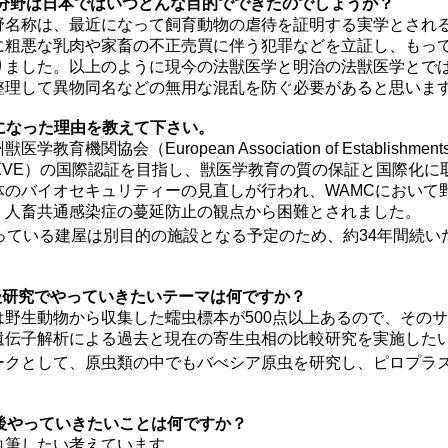
う分野は日本ではいつどんな目的でできたのでしょうか？
野名称は、最近になって飼育動物の虐待を証明する実学とされ
に粗悪な乳肉や家畜の不正売買に伴う犯罪などを立証し、もっ
りました。以上のように現今の法獣医学と明治の法獣医学とで
整理して異物同名などの無用な混乱を防ぐ必要があると思いま
鎖になった理由を教えて下さい。
機関協会（European Association of Establishments for
下、EAEVE）の国際認証を目指し、獣医学教育の質の保証と国際化
体のバイオセキュリティーの見直しが行われ、WAMCにおいて
、人畜共通感染症の蔓延防止の観点から困難とされました。
っている建屋は別目的の施設となる予定のため、約34年間続い
。
後研究でやっていきたいテーマは何ですか？
は野生動物から収集した蠕虫標本が500点以上あるので、その
遺伝子解析による過去と現在の寄生虫相の比較研究を実施した
ークとして、原虫類の中でもバべシア原虫を研究し、ピロプラ
今後やっていきたいことは何ですか？
執筆したい考えています。