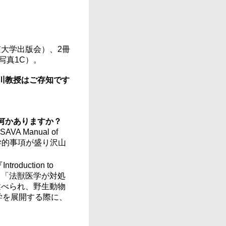
京大学出版会）、2冊
写真1C）。
川教授はご存知です
何かありますか？
Manual of
獣医学的事項が盛り沢山
uction to
）』では、「法獣医学が対処
と述べられ、野生動物
学を展開する際に、