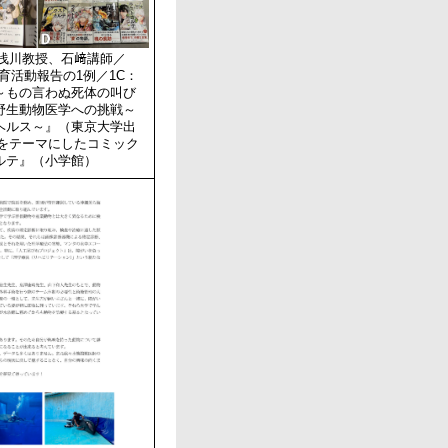
、浅川教授、石﨑講師／
教育活動報告の1例／1C：
～もの言わぬ死体の叫び
野生動物医学への挑戦～
ヘルス～』（東京大学出
学をテーマにしたコミック
ルテ』（小学館）