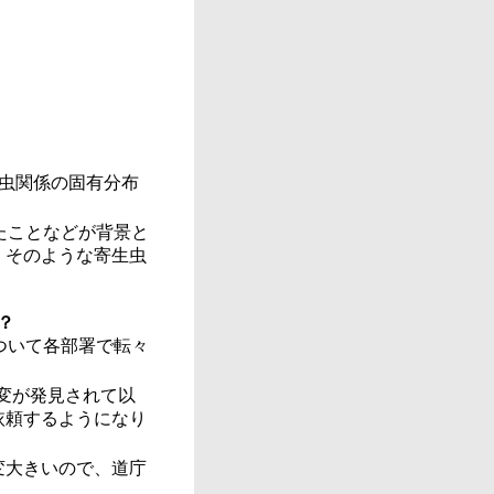
虫関係の固有分布
たことなどが背景と
、そのような寄生虫
？
ついて各部署で転々
病変が発見されて以
依頼するようになり
変大きいので、道庁