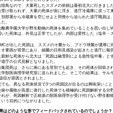
は陸鳥なので、大量死したスズメの依頼は最初北大に行きまし
は受け取られず、大量の死体が宙に浮き、道庁冷蔵庫に戻って
、別部署から冷蔵庫を空にせよと同僚から迫られた道庁職員は
した。
は酪農学園大学が野生動物の死体を集めていることを思い出しW
届いた死体は、外見は正常でしたが、内部は変性した（塩辛・
AMCが出した死因は、スズメのそ嚢から、ブドウ球菌が濃厚に
とす要因が背景にあり、細菌の日和見感染が起きたと道庁に報
た新鮮な死体から北大は「死因は融雪剤による急性塩中毒」と
が道庁の公式見解となりました。
の集団死は、さらに南にある登別でも起き、その死体が回収さ
大学獣医病理学研究室に送られました。そこでの結果は、サル
T40感染症が原因とされました。
死でも、異なる死体状況で3つの死因説が出るのは興味深いこと
乾燥や腐敗が高度に進行した死体でも積極的に死因解析する分
それが、死因解析で正統派の獣医病理学が受け付けない野生動
という目的につながりました。
成果はどのような形でフィードバックされているのでしょうか？