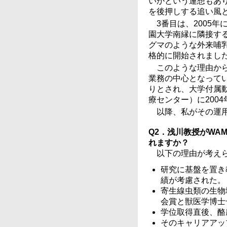
いかという連想もあ
を後押しする追い風
3番目は、2005
園大学南縁に隣接す
グマのような外来哺
格的に開始されまし
このような理由か
業務の中心となって
りとされ、大学付属
療センター）に200
以降、私がその運
Q2．浅川教授がWA
れますか？
以下の理由が考え
研究に基盤を置き
績が考慮された。
寄生線虫類の生物
会賞と獣医学博士
学位取得直後、酪
そのキャリアアッ