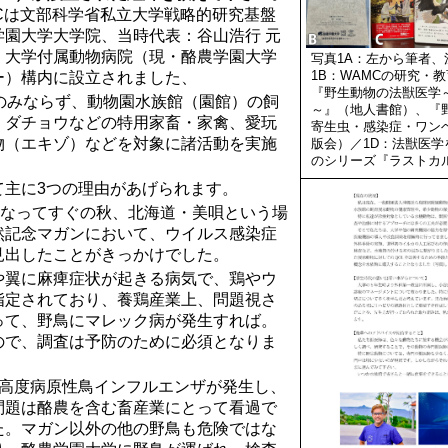
AMCは文部科学省私立大学戦略的研究基盤
学園大学大学院、当時代表：谷山浩行 元
、大学付属動物病院（現・酪農学園大学
写真1A：左から筆者
1B：WAMCの研究・
ー）構内に設立されました、
『野生動物の法獣医学
種のみならず、動物園水族館（園館）の飼
～』（地人書館）、『
、ダチョウなどの特用家畜・家禽、愛玩
寄生虫・感染症・ワン
物（エキゾ）などを対象に諸活動を実施
版会）／1D：法獣医
のシリーズ『ラストカ
て主に3つの理由があげられます。
になってすぐの秋、北海道・美唄という場
然記念マガンにおいて、ウイルス感染症
見出したことがきっかけでした。
や翼に麻痺症状が起きる病気で、鶏やウ
指定されており、養鶏産業上、問題視さ
って、野鳥にマレック病が発生すれば。
ので、調査は予防のために必須となりま
、高度病原性鳥インフルエンザが発生し、
問題は酪農を含む畜産業にとって看過で
た。マガン以外の他の野鳥も危険ではな