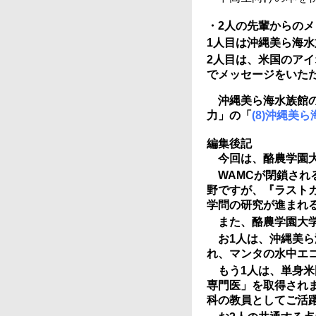
・2人の先輩からのメ
1人目は沖縄美ら海
2人目は、米国のア
でメッセージをいた
沖縄美ら海水族館
力」の「
(8)沖縄美
編集後記
今回は、酪農学園
WAMCが閉鎖さ
野ですが、『ラスト
学問の研究が進まれ
また、酪農学園大
お1人は、沖縄美
れ、マンタの水中エ
もう1人は、単身
専門医」を取得され
科の教員としてご活