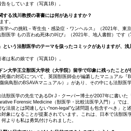
報告をしています（写真1B）。
に関する浅川教授の著書には何がありますか？
ます。
医学への挑戦－寄生虫・感染症・ワンヘルス』（2021年、東
獣医学 もの言わぬ死体の叫び』（2021年、地人書館）です（
テ』という法獣医学のテーマを扱ったコミックがありますが、浅
著者は私の娘です（写真1D）。
ンドン大学王立獣医大学校（大学院）留学で印象に残ったことが
傷の対応について、英国獣医師会が編纂したマニュアル『BSAVA 
ualtiest（傷病鳥獣のBSAVAマニュアル）』があり、その中にも法
医学の先生であるDr J・クーパー博士が2007年に書いた『Introd
 Comparative Forensic Medicine（獣医学・比較法医学入門
な法規とは関連しない“non-legal”な諸問題も包含すべき」
の対象になることが提案されています。これは、日本で法獣医
、何よりも私は勇気付けられました。