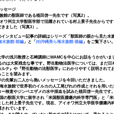
ッセージ
水族館の獣医師である植田啓一先生です（写真2）。
イオワ州立大学獣医学部で活躍されている村上景子先生からです
だきました（写真3）。
のインタビュー記事の詳細はシリーズ「獣医師の眼から見た水
ら海水族館-前編
」と「
(9)沖縄美ら海水族館-後編
」をご覧下さい
大学の浅川教授と石﨑講師にWAMCを中心にお話をうかがいま
れるのは大変残念な事です。野生動物法医学については、まだ日
カルテ』や『野生動物の法獣医学』にわかりやすく説明されて
ることを望みます。
学の先輩お二人から熱いメッセージを今回いただきました。
ら海水族館で世界初のイルカの人工尾びれの作成とそれを用いた
コー検査やジンベエザメの水中採血を試みた植田啓一先生です
米国の獣医大学に留学され「米国獣医腫瘍内科学専門医」と「米
ました村上景子先生です。現在、アイオワ州立大学医学腫瘍内
躍されています。