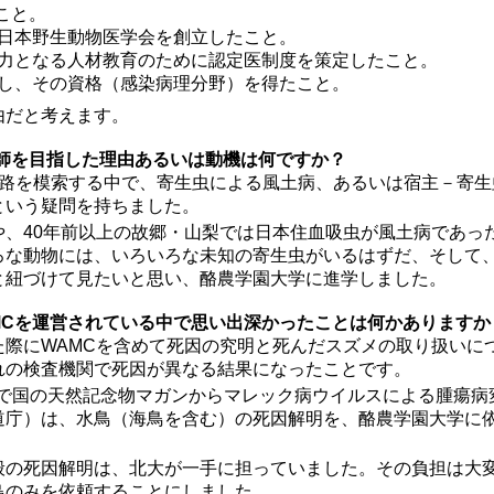
たこと。
日本野生動物医学会を創立したこと。
力となる人材教育のために認定医制度を策定したこと。
し、その資格（感染病理分野）を得たこと。
由だと考えます。
医師を目指した理由あるいは動機は何ですか？
進路を模索する中で、寄生虫による風土病、あるいは宿主－寄生
という疑問を持ちました。
や、40年前以上の故郷・山梨では日本住血吸虫が風土病であっ
ろな動物には、いろいろな未知の寄生虫がいるはずだ、そして
と紐づけて見たいと思い、酪農学園大学に進学しました。
MCを運営されている中で思い出深かったことは何かありますか
た際にWAMCを含めて死因の究明と死んだスズメの取り扱いに
れの検査機関で死因が異なる結果になったことです。
MCで国の天然記念物マガンからマレック病ウイルスによる腫瘍
道庁）は、水鳥（海鳥を含む）の死因解明を、酪農学園大学に
般の死因解明は、北大が一手に担っていました。その負担は大
鳥のみを依頼することにしました。