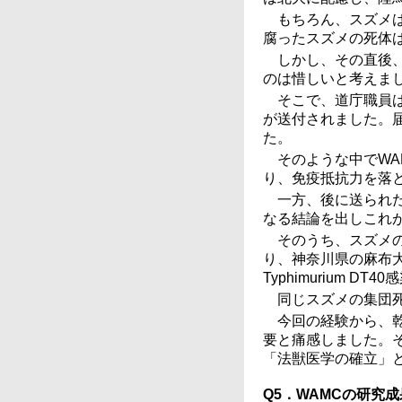
もちろん、スズメ
腐ったスズメの死体
しかし、その直後
のは惜しいと考えま
そこで、道庁職員
が送付されました。
た。
そのような中でW
り、免疫抵抗力を落
一方、後に送られ
なる結論を出しこれ
そのうち、スズメ
り、神奈川県の麻布
Typhimurium D
同じスズメの集団
今回の経験から、
要と痛感しました。
「法獣医学の確立」
Q5．WAMCの研究