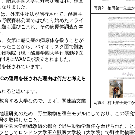
り、酪農学園大学に野鳥が運ばれ、検査
となりました。
写真2 植田啓一先生
年には、外来生物法が施行されて、酪農学
る野幌森林公園ではびこり始めたアライ
乳類も運びこまれ、その病原体調査が本
た。
ら、次第に感染症の病原体を扱うことが
いったことから、バイオリスク面で難あ
動物病院（現・酪農学園大学付属動物医
4年4月にWAMCが設立されました。
用を任されています。
MCの運用を任された理由は何だと考えら
られると思います。
教育する大学なので、まず、関連論文業
写真3 村上景子先生
地理研究のため、野生動物を宿主モデルにしており、この研究
号を取得したこと。
農学園大学組織改編の都合で野生動物学兼任を命ぜられたこと
プとしてロンドン大学王立獣医大学校（大学院）で野生動物医