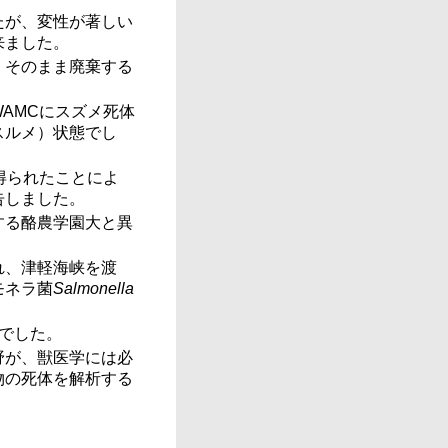
たが、変性が著しい
来ました。
、そのまま廃棄する
AMCにスズメ死体
スルメ）状態でし
得られたことによ
告しました。
する酪農学園大と異
れ、津軽海峡を渡
モネラ菌
Salmonella
でした。
野が、獣医学には必
物の死体を解析する