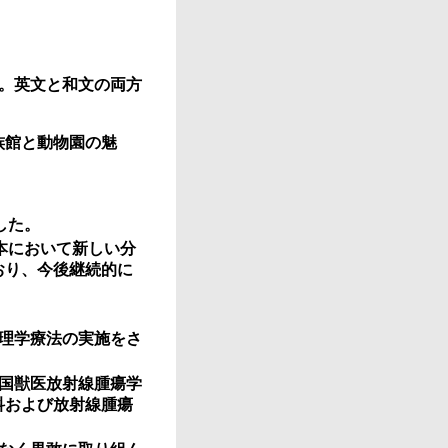
。英文と和文の両方
族館と動物園の魅
。
した。
本において新しい分
おり、今後継続的に
理学療法の実施をさ
。
国獣医放射線腫瘍学
科および放射線腫瘍