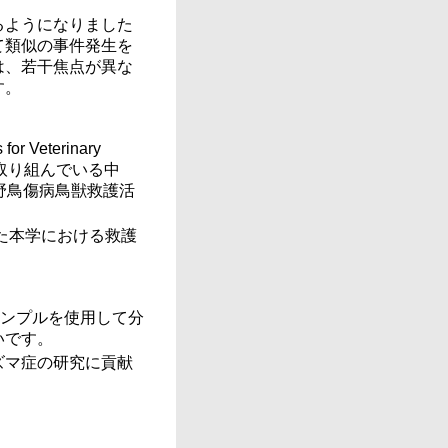
るようになりました
て類似の事件発生を
は、若干焦点が異な
す。
 Veterinary
に取り組んでいる中
野鳥傷病鳥獣救護活
た本学における救護
サンプルを使用して分
いです。
ズマ症の研究に貢献