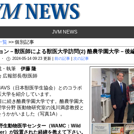
JVM NEWS
 一覧
>> 個別記事
ション－獣医師による獣医大学訪問(2) 酪農学園大学－後
載 ・
2024-05-14 09:23 更新 |
前の記事
|
次の記事
構成・執筆
伊藤 隆
 広報部長/獣医師
てJAVS（日本獣医学生協会）とのコラボ
医大学を紹介しています。
回目に続き酪農学園大学です。酪農学園大
理学分野 医動物研究室の浅川満彦教授と
うかがいました（写真1A）。
野生動物医学センター（WAMC：Wild
l Center）が設置された経緯を教えて下さい。