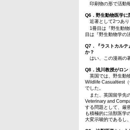
印刷物の形で活動
Q6．野生動物医学
近著として2つあり
1冊目は『野生動物
目は『野生動物学の法
Q7．『ラストカル
か？
はい、この漫画の
Q8．浅川教授がロ
英国では、野生動物死
Wildlife Cas
でした。
また、英国留学先の法獣
Veterinary and
する問題として、厳密
も積極的に法獣医学
大変示唆的であるし