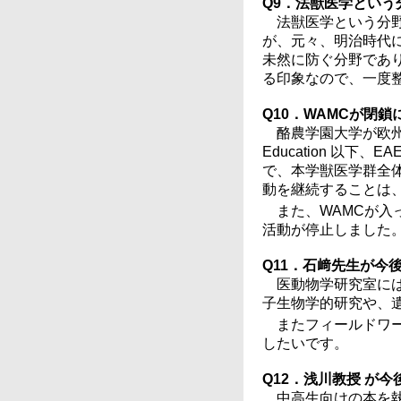
Q9．法獣医学とい
法獣医学という分
が、元々、明治時代
未然に防ぐ分野であ
る印象なので、一度
Q10．WAMCが閉
酪農学園大学が欧州獣医学教育
Education 以
で、本学獣医学群全
動を継続することは
また、WAMCが入
活動が停止しました
Q11．石﨑先生が今
医動物学研究室に
子生物学的研究や、
またフィールドワ
したいです。
Q12．浅川教授 が
中高生向けの本を