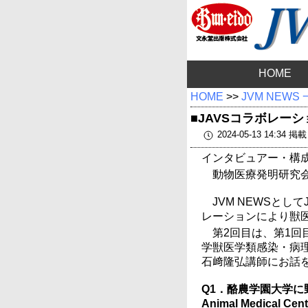
HOME
HOME
>>
JVM NEWS
■JAVSコラボレー
2024-05-13 14:34 掲
インタビュアー・
動物医療発明研究会
JVM NEWSとし
レーションにより獣
第2回目は、第1
学獣医学類感染・病
石﨑隆弘講師にお話を
Q1．酪農学園大学に
Animal Medica