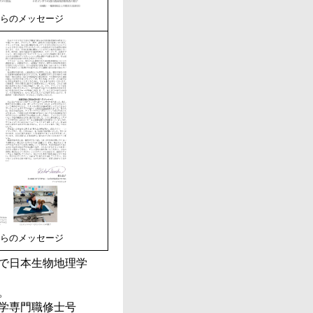
からのメッセージ
からのメッセージ
で日本生物地理学
。
学専門職修士号