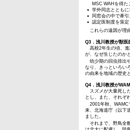
MSC WAHを得
学外同志とともに
同窓会の中で牽引
認定医制度を策定
これらの遠因が理
Q3．浅川教授が獣
高校2年生の頃、
が、なぜ生じたのか
幼少期の回虫排出
なり、きっといろい
の由来を地域の歴史
Q4．浅川教授がWA
スズメが大量死し
とし、また、それぞ
2001年秋、WA
来、北海道庁（以下
ました。
それまで、野鳥全
は北大に配慮し、陸