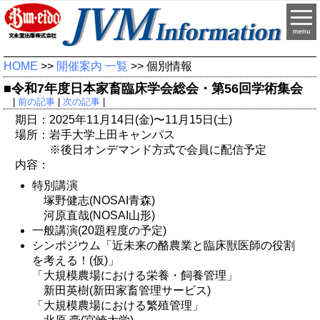
menu
HOME
>>
開催案内 一覧
>> 個別情報
■令和7年度日本家畜臨床学会総会・第56回学術集会
|
前の記事
|
次の記事
|
期日：2025年11月14日(金)〜11月15日(土)
場所：岩手大学上田キャンパス
※後日オンデマンド方式で会員に配信予定
内容：
特別講演
塚野健志(NOSAI青森)
河原直哉(NOSAI山形)
一般講演(20題程度の予定)
シンポジウム「近未来の酪農業と臨床獣医師の役割
を考える！(仮)」
「大規模農場における栄養・飼養管理」
新田英樹(新田家畜管理サービス)
「大規模農場における繁殖管理」