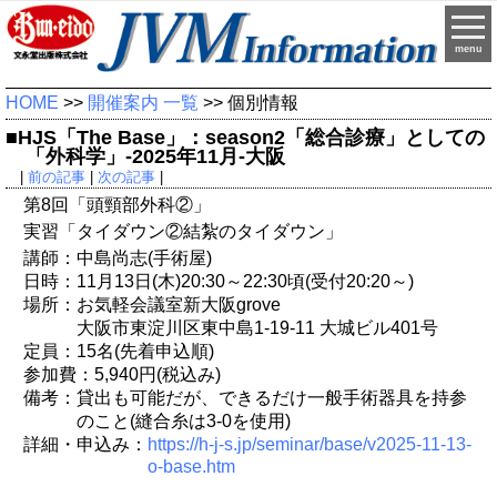
menu
HOME
>>
開催案内 一覧
>> 個別情報
■HJS「The Base」：season2「総合診療」としての
「外科学」-2025年11月-大阪
|
前の記事
|
次の記事
|
第8回「頭頸部外科②」
実習「タイダウン②結紮のタイダウン」
講師：中島尚志(手術屋)
日時：11月13日(木)20:30～22:30頃(受付20:20～)
場所：お気軽会議室新大阪grove
大阪市東淀川区東中島1-19-11 大城ビル401号
定員：15名(先着申込順)
参加費：5,940円(税込み)
備考：貸出も可能だが、できるだけ一般手術器具を持参
のこと(縫合糸は3-0を使用)
詳細・申込み：
https://h-j-s.jp/seminar/base/v2025-11-13-
o-base.htm