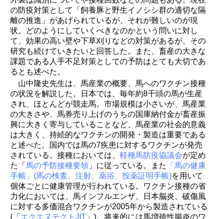
の防疫対策として「飼養豚と野生イノシシ群の適切な隔
離の推進」があげられているが、それが難しいのが現
状。どのようにしていくべきなのかという問いに対し
て、効果の高い壁や下草刈りなどの対策があるが、その
研究も続けていきたいと回答した。また、畜産の大きな
課題である人手不足対策としての予防はとても大切であ
るとも述べた。
山中隆史先生は、馬産業の概要、馬へのワクチン接種
の状況を解説した。日本では、毎年約8千頭の馬が生産
され、ほとんどが競走馬。市場規模は小さいが、馬産業
の大きさや、馬券売り上げのうちの国庫納付金が畜産振
興に大きく寄与していることなど、馬産業の社会的意義
は大きく、持続的なワクチンの開発・製造は重要である
と述べた。国内では馬の7疾患に対するワクチンが発売
されている。接種においては、
軽種馬防疫協議会
が定め
た「
馬の予防接種要領
」に従っている。また
「馬の健康
手帳」(馬の検査、注射、薬浴、投薬証明手帳)
を用いて
個体ごとに健康管理が行われている。ワクチン接種の省
力化においては、馬インフルエンザ、日本脳炎、破傷風
に対する多価混合ワクチンが2005年から製造されている
(「
エクエヌテクトJIT
」)。将来的には馬増殖性腸炎のワ