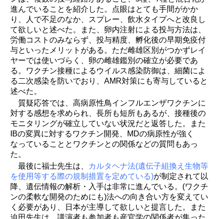
進んでいることを紹介した。点眼はとても手間がかか
り、人で不足のなか、スプレー、飲水タイプへと改良し
て欲しいと述べた。また、卵内注射による投与方法は、
労働コストのみならず、投与精度、孵化後の早期免疫付
与といったメリットがある。ただ雌雄区別がつかずレイ
ヤーでは使いづらく、卵の雌雄鑑別の確立が必要であ
る。ワクチン接種によるウイルス感染防御は、細菌によ
る二次感染を防いでおり、AMR対策にも寄与していると
述べた。
質疑応答では、高病原性鳥インフルエンザワクチンに
対する感想を求められ、長所も短所もあるが、接種後の
モニタリングが確立していない状況だと返答した。また
IBの変異に対するワクチン開発、MDの病原性が強く
なっていることとワクチンとの関係などの質問もあっ
た。
最後に福士先生は、
カルタヘナ法(遺伝子組換え生物等
を使用等する際の規制措置を定めている)
が制定されて以
降、遺伝情報の解析・入手は非常に進んでいる。(ワクチ
ンの柔軟な開発のためにも)法への向き合い方を変えてい
く必要があり、日本が主導して欲しいと提言した。また
迫田先生は、講演者も参加者も産官学の関係者が集った