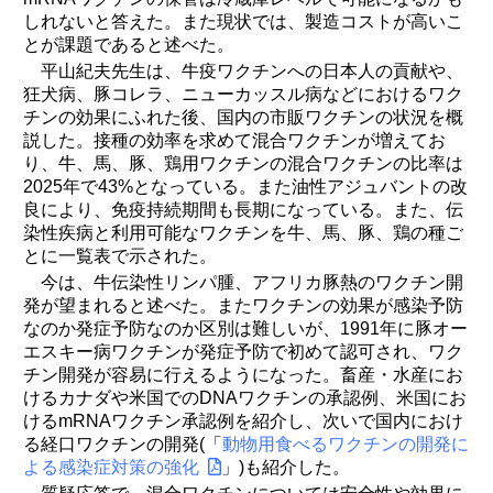
しれないと答えた。また現状では、製造コストが高いこ
とが課題であると述べた。
平山紀夫先生は、牛疫ワクチンへの日本人の貢献や、
狂犬病、豚コレラ、ニューカッスル病などにおけるワク
チンの効果にふれた後、国内の市販ワクチンの状況を概
説した。接種の効率を求めて混合ワクチンが増えてお
り、牛、馬、豚、鶏用ワクチンの混合ワクチンの比率は
2025年で43%となっている。また油性アジュバントの改
良により、免疫持続期間も長期になっている。また、伝
染性疾病と利用可能なワクチンを牛、馬、豚、鶏の種ご
とに一覧表で示された。
今は、牛伝染性リンパ腫、アフリカ豚熱のワクチン開
発が望まれると述べた。またワクチンの効果が感染予防
なのか発症予防なのか区別は難しいが、1991年に豚オー
エスキー病ワクチンが発症予防で初めて認可され、ワク
チン開発が容易に行えるようになった。畜産・水産にお
けるカナダや米国でのDNAワクチンの承認例、米国にお
けるmRNAワクチン承認例を紹介し、次いで国内におけ
る経口ワクチンの開発(「
動物用食べるワクチンの開発に
よる感染症対策の強化
」)も紹介した。