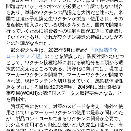
質疑応答で、混合ワクチンについては安全性や効果に
問題はないが、そのすべてが必要という訳でもない場合
もあり、単味のワクチンの品揃えも大切だと述べた。米
国では遺伝子組換え生ワクチンが製造・使用され、その
畜産物が輸入されている現状を考えると、国内で開発を
行っていくために消費者への理解を国が主導して醸成し
ていくべきあり、それがワクチン製造の持続につながる
との討議がなされた。
武久智之先生は、2025年6月に定めた「
豚熱清浄化
ロードマップ
」のことを解説した。防疫対策のひとつ
として、ワクチン接種地域における刹処分を全頭から選
択的に変えたところである。清浄化に向けては、現在は
マーカーワクチンを開発中。マーカーワクチンが開発で
きれば、現行ワクチンと切り替えていく。感染抗体陽性
豚をゼロにする目標は2035年頃。2045年には国際獣疫
事務局(WOAH)の清浄国ステータス取得要件となること
を目指す。
質疑応答において、対策のスピードを考え、海外で使
用されているマーカーワクチンの使用の是非が問われた
が、製品コントロールできるワクチンの開発が必要で、
海外産を使用する可能性は低いと武久先生は述べた。海
外製は識別についてや接種回数などの問題もある。現在