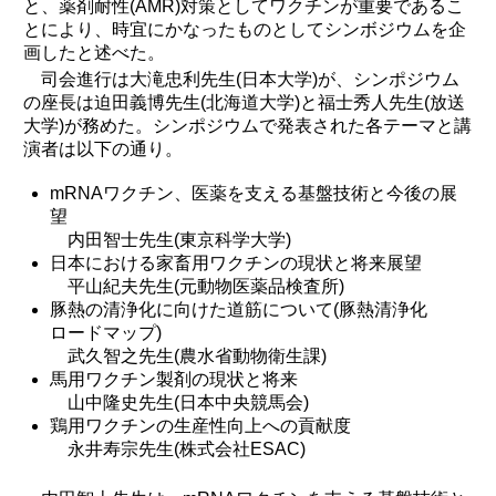
と、薬剤耐性(AMR)対策としてワクチンが重要であるこ
とにより、時宜にかなったものとしてシンボジウムを企
画したと述べた。
司会進行は大滝忠利先生(日本大学)が、シンポジウム
の座長は迫田義博先生(北海道大学)と福士秀人先生(放送
大学)が務めた。シンポジウムで発表された各テーマと講
演者は以下の通り。
mRNAワクチン、医薬を支える基盤技術と今後の展
望
内田智士先生(東京科学大学)
日本における家畜用ワクチンの現状と将来展望
平山紀夫先生(元動物医薬品検査所)
豚熱の清浄化に向けた道筋について(豚熱清浄化
ロードマップ)
武久智之先生(農水省動物衛生課)
馬用ワクチン製剤の現状と将来
山中隆史先生(日本中央競馬会)
鶏用ワクチンの生産性向上への貢献度
永井寿宗先生(株式会社ESAC)