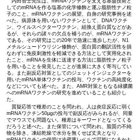
内田智士先生は、mRNAワクチンを支える基盤技術と
してのmRNAを作る塩基の化学修飾と運ぶ脂肪性ナノ粒
子のこと、mRNAワクチンの展望、自身の研究事例を述
べた。病原体を用いないワクチンとして、DNAワクチ
ン、ウイルスベクターワクチン、組換え蛋白質などがあ
るが、それらの諸々の欠点を補うのが、mRNAワクチン
である。その研究はこの20年で急速に進歩したが、N1
メチルシュードウリジン修飾が、蛋白質の翻訳活性を損
なわずに免疫刺激性を軽減できる方法として実用化され
たこと、mRNAを生体に送達する方法に脂肪性ナノ粒子
を用いることを発見したことが進展に大きく寄与してい
る。また副反応対策としてのジェットインジェクターを
用いたmRNA単体ワクチンの投与、ワクチンの高純度化
などについても述べた。また、AMR対策ともなる緑膿菌
へのmRNAワクチンの研究を進めていることも紹介し
た。
質疑応答で種差のことを問われ、人は炎症反応に弱く
mRNAワクチン50µgの投与で副反応がみられるが、同量
でマウスでも問題ない。種差はキーワードとなってくる
だろうと述べた。また保管について問われ、脂質の不純
物を除き、凍結乾燥で水分を無くせば丈夫となり、
mRNAワクチンの保管は冷蔵庫レベルで可能になるかも