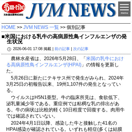
menu
HOME
>>
JVM NEWS 一覧
>> 個別記事
■米国における乳牛の高病原性鳥インフルエンザの発
生状況
2026-06-01 17:08 掲載 |
前の記事
|
次の記事
農林水産省は、2026年5月28日、「
米国の乳牛におけ
る高病原性鳥インフルエンザ(HPAI)
」の情報を更新し
た。
5月26日に新たにテキサス州で発生がみられ、2024年
3月25日の初報告以来、19州1,107件の発生となってい
る。
ウイルスはH5N1亜型。牛の臨床所見は、食欲低下、
泌乳量減少等である。重症例では粘稠な乳の排出があ
る。牛の病状は比較的軽く10日程度で回復する。肉用牛
では確認されていない。
2024年4月1日以降、感染した牛と接触した41名の
HPAI感染が確認されている。いずれも軽症(多くは結膜