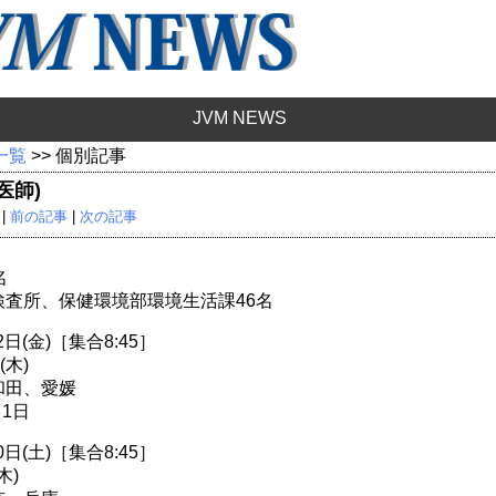
JVM NEWS
 一覧
>> 個別記事
医師)
 |
前の記事
|
次の記事
名
査所、保健環境部環境生活課46名
日(金)［集合8:45］
(木)
和田、愛媛
月1日
日(土)［集合8:45］
木)