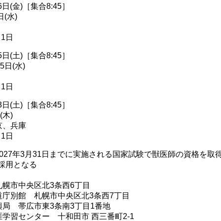
日(金)［集合8:45］
(水)
月1日
日(土)［集合8:45］
日(水)
月1日
日(土)［集合8:45］
(木)
京、兵庫
月1日
027年3月31日までに実施される国家試験で獣医師の資格を取
日採用となる
幌市中央区北3条西6丁目
道庁別館 札幌市中央区北3条西7丁目
局 帯広市東3条南3丁目1番地
学習センター 十和田市 西三番町2-1