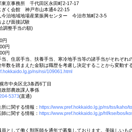
東京事務所 千代田区永田町2-17-17
く会館 神戸市山本通4-22-15
今治地域地場産業振興センター 今治市旭町2-3-5
および面接試験
給調整手当の額)
00円
00円
00円
手当、住居手当、扶養手当、寒冷地手当等の諸手当がそれぞれ
験年数を踏まえた金額は職歴を考慮し決定することから変動す
f.hokkaido.lg.jp/ns/nsi/109061.html
道札幌市中央区北3条西6丁目
農政部農政課人事係
204-5373
(直通)
生所に関する情報：
https://www.pref.hokkaido.lg.jp/ns/tss/kaho/t
医師に関する情報：
https://www.pref.hokkaido.lg.jp/hf/kse/bos/ko
員として働く獣医師を通年で募集しております。美味しいも