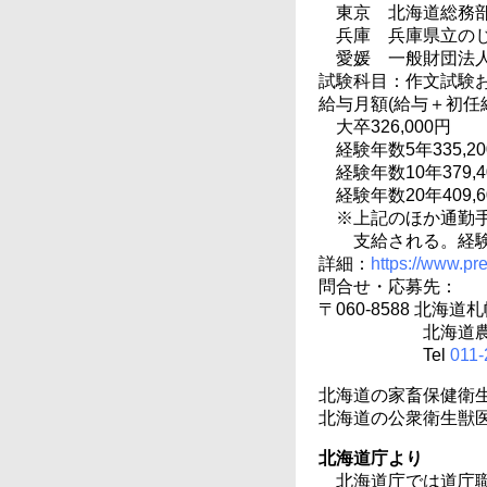
東京 北海道総務部
兵庫 兵庫県立のじぎ
愛媛 一般財団法人
試験科目：作文試験
給与月額(給与＋初任
大卒326,000円
経験年数5年335,2
経験年数10年379,4
経験年数20年409,6
※上記のほか通勤
支給される。経
詳細：
https://www.pre
問合せ・応募先：
〒060-8588 北海
北海道
Tel
011-
北海道の家畜保健衛
北海道の公衆衛生獣
北海道庁より
北海道庁では道庁職