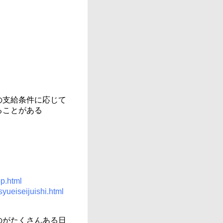
の支給条件に応じて
ることがある
op.html
syueiseijuishi.html
のがたくさんある日