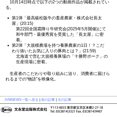
10月14日時点で以下の2つの動画作品が掲載されてい
る。
第1弾「最高級松阪牛の畜産農家・株式会社長太
屋」(20:15)
第22回全国霜降り牛研究会(2025年5月開催)にて
和牛部門・最優秀賞を受賞した「長太屋」に密
着。
第2弾「大規模農場を持つ養豚農家の1日！？こだ
わり抜いたお気に入りの豚肉とは？」(21:59)
北海道で営む大規模養豚場の「十勝野ポーク」の
生産現場に密着。
生産者のこだわりや取り組みに迫り、消費者に届けら
れるまでの“物語”を映像化。
JVMNEWS一覧へ戻る
|
前の記事
|
次の記事