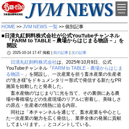
menu
HOME
>>
JVM NEWS 一覧
>> 個別記事
■日清丸紅飼料株式会社が公式YouTubeチャンネル
「FARM to TABLE－農場からはじまる物語－」を
開設
2025-10-14 17:47 掲載 |
前の記事
|
次の記事
日清丸紅飼料株式会社
は、2025年10月9日、公式
YouTubeチャンネル「
FARM to TABLE－農場からはじま
る物語－
」を開設し、一次産業を担う畜水産業の生産者
の“生き様”をドキュメンタリー形式で発信する新たなPR
施策を始動したと発表した。
畜水産物の“はじまり”に光を当て、その裏側にある農
場や養殖場などの生産現場のリアルに密着し、美味しさ
の原点・生産者の情熱に迫る内容。
同社は「本チャンネルを通じて、畜水産業を中心とし
た一次産業の魅力を広く発信し、業界全体の発展に貢献
してまいります。」とコメントしている。