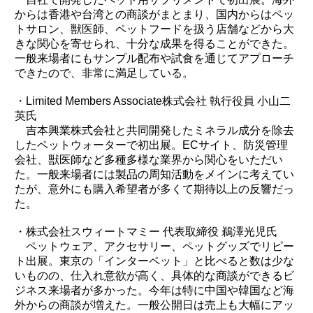
からは香港や台湾との商談がまとまり、国内からはペッ
トサロン、獣医師、ペットフードを扱う店舗などから大
きな関心を寄せられ、十分な成果を得ることができた。
一般来場者にもサンプル配布や試食を通じてアプローチ
できたので、非常に満足している。
・Limited Members Associate株式会社 執行役員 小山二
英氏
吉本興業株式会社と共同開発したミネラル成分を除去
したペットウォーターで初出展。ECサイト、防災管理
会社、獣医師など多種多様な業界から関心をいただい
た。一般来場者には製品の周知活動をメインに考えてい
たが、意外にも購入希望者が多くて期待以上の反響だっ
た。
・株式会社スウィートマミー 代表取締役 鵜澤光児氏
ペットウェア、アクセサリー、ペットグッズでリピー
ト出展。東京の「インターペット」と比べると数は少な
いものの、仕入れ意欲が高く、具体的な商談ができるビ
ジネス来場者が多かった。今年は特に中国や韓国など海
外からの商談が増えた。一般公開日は売上も大幅にアッ