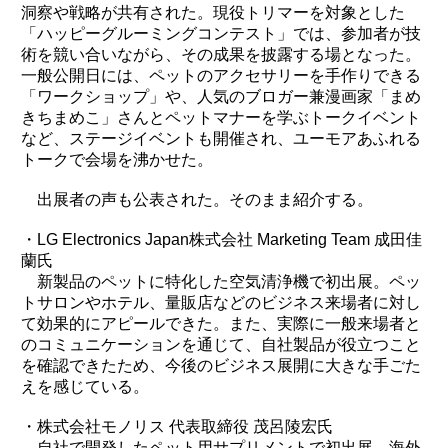
洞察や戦略が共有された。現役トリマーを対象とした
「ハッピーグルーミングコンテスト」では、参加者が技
術を競い合いながら、その成果を披露する場となった。
一般公開日には、ペットのアクセサリーを手作りできる
「ワークショップ」や、人気のブロガー兼漫画家「まめ
きちまめこ」さんとペットマナーを学ぶトークイベント
など、ステージイベントも開催され、ユーモアあふれる
トークで会場を沸かせた。
出展者の声も公表された。そのまま紹介する。
・LG Electronics Japan株式会社 Marketing Team 成田佳
蘭氏
新製品のペットに特化した空気清浄機で初出展。ペッ
トサロンやホテル、量販店などのビジネス来場者に対し
て効果的にアピールできた。また、実際に一般来場者と
のコミュニケーションを通じて、自社製品が役立つこと
を確認できたため、今後のビジネス展開に大きな手ごた
えを感じている。
・株式会社モノリス 代表取締役 茂呂陵宏氏
自社で開発したペット用サプリメントで初出展。海外