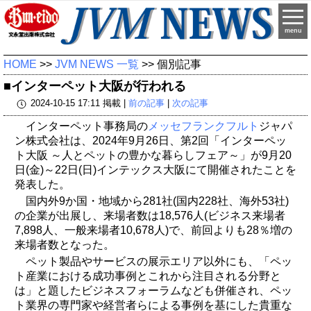
menu
HOME
>>
JVM NEWS 一覧
>> 個別記事
■インターペット大阪が行われる
2024-10-15 17:11 掲載 |
前の記事
|
次の記事
インターペット事務局の
メッセフランクフルト
ジャパ
ン株式会社は、2024年9月26日、第2回「インターペッ
ト大阪 ～人とペットの豊かな暮らしフェア～」が9月20
日(金)～22日(日)インテックス大阪にて開催されたことを
発表した。
国内外9か国・地域から281社(国内228社、海外53社)
の企業が出展し、来場者数は18,576人(ビジネス来場者
7,898人、一般来場者10,678人)で、前回よりも28％増の
来場者数となった。
ペット製品やサービスの展示エリア以外にも、「ペッ
ト産業における成功事例とこれから注目される分野と
は」と題したビジネスフォーラムなども併催され、ペッ
ト業界の専門家や経営者らによる事例を基にした貴重な