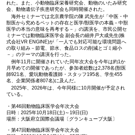
れた。また、小動物臨床栄養研究会、動物のいたみ研究
会、動物遺伝子疾患研究会も同時開催された。
海外セミナーでは北京農学院の陳 武先生が「中医・中
獣医から究めるペットの存在と医学/獣医学の本義－中獣
医学の本当の意味を再考する－」の講演を、市民公開セ
ミナーでは動物臨床医学会 副会長の細井戸大成先生(株
式会社VR ENGINE)が「一人でも対応可能な環境問題へ
の取り組み－節電、節水、食品ロスの削減とゴミ縮小
－」のテーマの講演を行った。
例年11月に開催されていた同年次大会を今年は約1か
月早めての開催であったが、参加者総数は2,378名(獣医
師921名、愛玩動物看護師・スタッフ195名、学生455
名、企業関係者807名)に及んだ。
2025年、2026年は、今年同様に10月開催が予定され
ている。
・第46回動物臨床医学会年次大会
日時：2025年10月18日(土)～19日(日)
場所：大阪府立国際会議場〔グランキューブ大阪〕
・第47回動物臨床医学会年次大会