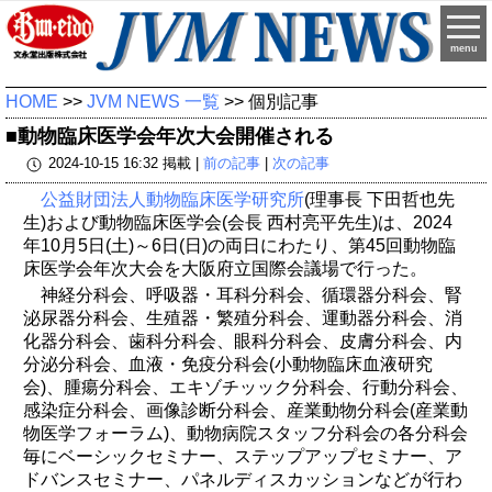
menu
HOME
>>
JVM NEWS 一覧
>> 個別記事
■動物臨床医学会年次大会開催される
2024-10-15 16:32 掲載 |
前の記事
|
次の記事
公益財団法人動物臨床医学研究所
(理事長 下田哲也先
生)および動物臨床医学会(会長 西村亮平先生)は、2024
年10月5日(土)～6日(日)の両日にわたり、第45回動物臨
床医学会年次大会を大阪府立国際会議場で行った。
神経分科会、呼吸器・耳科分科会、循環器分科会、腎
泌尿器分科会、生殖器・繁殖分科会、運動器分科会、消
化器分科会、歯科分科会、眼科分科会、皮膚分科会、内
分泌分科会、血液・免疫分科会(小動物臨床血液研究
会)、腫瘍分科会、エキゾチッック分科会、行動分科会、
感染症分科会、画像診断分科会、産業動物分科会(産業動
物医学フォーラム)、動物病院スタッフ分科会の各分科会
毎にベーシックセミナー、ステップアップセミナー、ア
ドバンスセミナー、パネルディスカッションなどが行わ