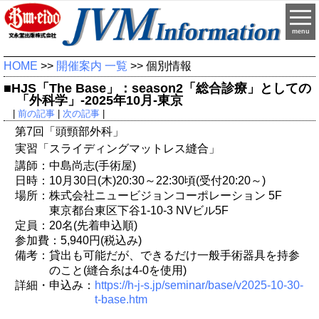
menu
HOME
>>
開催案内 一覧
>> 個別情報
■HJS「The Base」：season2「総合診療」としての
「外科学」-2025年10月-東京
|
前の記事
|
次の記事
|
第7回「頭頸部外科」
実習「スライディングマットレス縫合」
講師：中島尚志(手術屋)
日時：10月30日(木)20:30～22:30頃(受付20:20～)
場所：株式会社ニュービジョンコーポレーション 5F
東京都台東区下谷1-10-3 NVビル5F
定員：20名(先着申込順)
参加費：5,940円(税込み)
備考：貸出も可能だが、できるだけ一般手術器具を持参
のこと(縫合糸は4-0を使用)
詳細・申込み：
https://h-j-s.jp/seminar/base/v2025-10-30-
t-base.htm