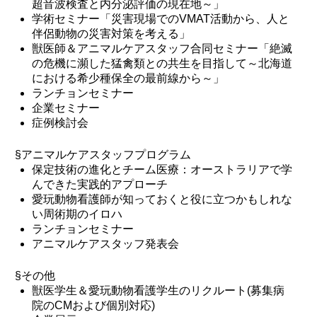
超音波検査と内分泌評価の現在地～」
学術セミナー「災害現場でのVMAT活動から、人と
伴侶動物の災害対策を考える」
獣医師＆アニマルケアスタッフ合同セミナー「絶滅
の危機に瀕した猛禽類との共生を目指して～北海道
における希少種保全の最前線から～」
ランチョンセミナー
企業セミナー
症例検討会
§アニマルケアスタッフプログラム
保定技術の進化とチーム医療：オーストラリアで学
んできた実践的アプローチ
愛玩動物看護師が知っておくと役に立つかもしれな
い周術期のイロハ
ランチョンセミナー
アニマルケアスタッフ発表会
§その他
獣医学生＆愛玩動物看護学生のリクルート(募集病
院のCMおよび個別対応)