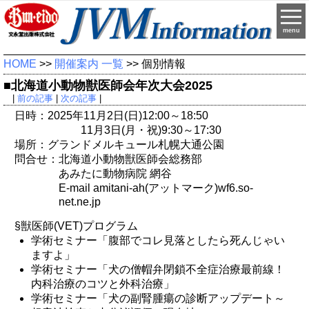
menu
HOME
>>
開催案内 一覧
>> 個別情報
■北海道小動物獣医師会年次大会2025
|
前の記事
|
次の記事
|
日時：2025年11月2日(日)12:00～18:50
11月3日(月・祝)9:30～17:30
場所：グランドメルキュール札幌大通公園
問合せ：北海道小動物獣医師会総務部
あみたに動物病院 網谷
E-mail amitani-ah(アットマーク)wf6.so-
net.ne.jp
§獣医師(VET)プログラム
学術セミナー「腹部でコレ見落としたら死んじゃい
ますよ」
学術セミナー「犬の僧帽弁閉鎖不全症治療最前線！
内科治療のコツと外科治療」
学術セミナー「犬の副腎腫瘍の診断アップデート～