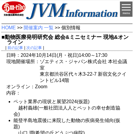
menu
HOME
>>
開催案内 一覧
>> 個別情報
■動物医療発明研究会 総会&ミニセミナー 現地&オン
ライン
|
前の記事
|
次の記事
|
日時：2024年10月14日(月・祝日)14:00～17:30
現地開催場所：ゾエティス・ジャパン株式会社 本社会議
室
東京都渋谷区代々木3-22-7 新宿文化クイ
ントビル14階
オンライン：Zoom
内容：
ペット業界の現状と展望2024(仮題)
越村義雄(一般社団法人人とペットの幸せ創造協
会)
能登半島地震後に来院した動物の疾病発生傾向(仮
題)
山口 潤(希望の丘どうぶつ病院)