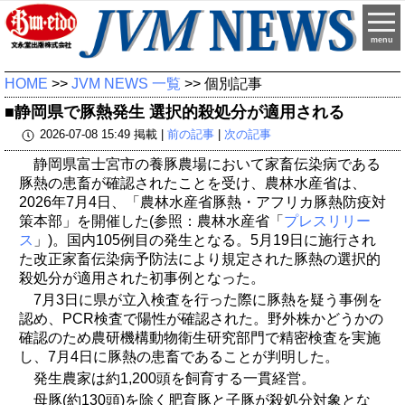
menu
HOME
>>
JVM NEWS 一覧
>> 個別記事
■静岡県で豚熱発生 選択的殺処分が適用される
2026-07-08 15:49 掲載 |
前の記事
|
次の記事
静岡県富士宮市の養豚農場において家畜伝染病である
豚熱の患畜が確認されたことを受け、農林水産省は、
2026年7月4日、「農林水産省豚熱・アフリカ豚熱防疫対
策本部」を開催した(参照：農林水産省「
プレスリリー
ス
」)。国内105例目の発生となる。5月19日に施行され
た改正家畜伝染病予防法により規定された豚熱の選択的
殺処分が適用された初事例となった。
7月3日に県が立入検査を行った際に豚熱を疑う事例を
認め、PCR検査で陽性が確認された。野外株かどうかの
確認のため農研機構動物衛生研究部門で精密検査を実施
し、7月4日に豚熱の患畜であることが判明した。
発生農家は約1,200頭を飼育する一貫経営。
母豚(約130頭)を除く肥育豚と子豚が殺処分対象とな