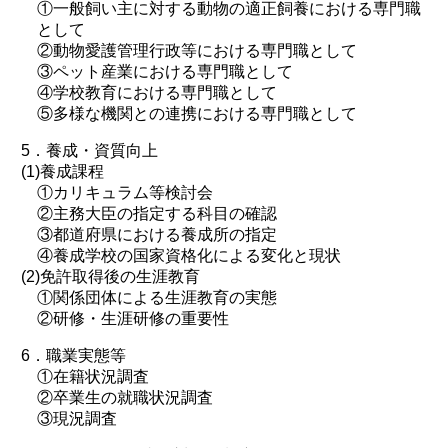
①一般飼い主に対する動物の適正飼養における専門職
として
②動物愛護管理行政等における専門職として
③ペット産業における専門職として
④学校教育における専門職として
⑤多様な機関との連携における専門職として
5．養成・資質向上
(1)養成課程
①カリキュラム等検討会
②主務大臣の指定する科目の確認
③都道府県における養成所の指定
④養成学校の国家資格化による変化と現状
(2)免許取得後の生涯教育
①関係団体による生涯教育の実態
②研修・生涯研修の重要性
6．職業実態等
①在籍状況調査
②卒業生の就職状況調査
③現況調査