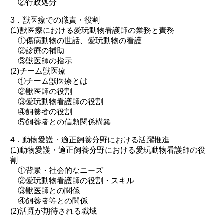
②行政処分
3．獣医療での職責・役割
(1)獣医療における愛玩動物看護師の業務と責務
①傷病動物の世話、愛玩動物の看護
②診療の補助
③獣医師の指示
(2)チーム獣医療
①チーム獣医療とは
②獣医師の役割
③愛玩動物看護師の役割
④飼養者の役割
⑤飼養者との信頼関係構築
4．動物愛護・適正飼養分野における活躍推進
(1)動物愛護・適正飼養分野における愛玩動物看護師の役
割
①背景・社会的なニーズ
②愛玩動物看護師の役割・スキル
③獣医師との関係
④飼養者等との関係
(2)活躍が期待される職域