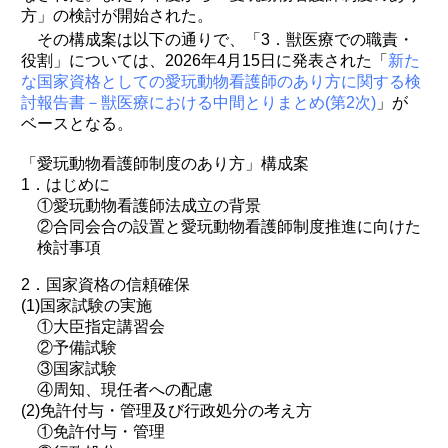
方」の検討が開始された。
その構成案は以下の通りで、「3．獣医療での職責・
役割」については、2026年4月15日に発表された「
新た
な国家資格としての愛玩動物看護師のあり方に関する検
討報告書－獣医療における中間とりまとめ(第2次)
」が
ベースとなる。
「愛玩動物看護師制度のあり方」構成案
1．はじめに
①愛玩動物看護師法成立の背景
②合同会合の設置と愛玩動物看護師制度推進に向けた
検討事項
2．国家資格の信頼確保
(1)国家試験の実施
①大臣指定講習会
②予備試験
③国家試験
④周知、現任者への配慮
(2)免許付与・管理及び行政処分の考え方
①免許付与・管理