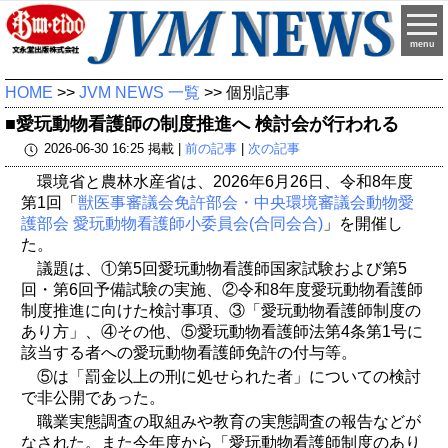
menu
HOME
>>
JVM NEWS 一覧
>> 個別記事
■愛玩動物看護師の制度推進へ 検討会が行われる
2026-06-30 16:25 掲載 |
前の記事
|
次の記事
環境省と農林水産省は、2026年6月26日、令和8年度
第1回「
獣医事審議会免許部会・中央環境審議会動物愛
護部会 愛玩動物看護師小委員会(合同会合)
」を開催し
た。
議題は、①第5回愛玩動物看護師国家試験および第5
回・第6回予備試験の実施、②令和8年度愛玩動物看護師
制度推進に向けた検討事項、③「愛玩動物看護師制度の
あり方」、④その他、⑤愛玩動物看護師法第4条第1号に
該当する者への愛玩動物看護師免許の付与等。
⑤は「罰金以上の刑に処せられた者」についての検討
で非公開であった。
職業実態調査の取組みや教育の実態調査の報告などが
なされた。また今年度から「愛玩動物看護師制度のあり