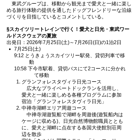
東武グループは、移動から観光まで愛犬と一緒に楽し
める旅行体験の提供を通したドッグフレンドリーな沿線
づくりを目指しているとコメントしている。
§スカイツリートレインで行く！愛犬と日光・東武ワー
ルドスクウェアの夏旅
出発日：2026年7月25日(土)～7月26日(日)の1泊2日
7月25日(土)
9:12 とうきょうスカイツリー駅発、貸切列車で移
動
10:58 下今市駅着、貸切バスにて2コースに分かれ
て移動
グランフォレスタヴィラ日光コース
広大なプライベートドックランを活用し、
愛犬と一緒に楽しめる各種プログラムに参加
宿泊「グランフォレスタヴィラ日光」
中禅寺湖畔エリア周遊コース
中禅寺湖遊覧船で湖畔を周遊後(遊覧船内は
ケージに収める)、日光自然博物館職員ととも
に、愛犬と湖畔に点在する各国大使館別荘周
辺を散歩