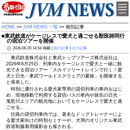
menu
HOME
>>
JVM NEWS 一覧
>> 個別記事
■東武鉄道がケージレスで愛犬と過ごせる獣医師同行
の宿泊ツアーを開催
2026-06-29 14:54 掲載 |
前の記事
|
次の記事
東武鉄道株式会社と東武トップツアーズ株式会社は、
2026年6月25日、列車内をケージレスで愛犬と一緒に観
光できる宿泊ツアー「スカイツリートレインで行く！愛
犬と日光・東武ワールドスクウェアの夏旅」を開催する
と発表した。
特別に運行される愛犬家専用の貸切列車の車内をはじ
め、現地移動で利用する貸切バスの車内や旅先の日光・
鬼怒川エリアの観光地においてもケージレスで愛犬と過
ごせる。
往路の貸切列車内では、著名なドッグトレーナーによ
る愛犬家向けの特別セミナーや、犬用のオリジナル東武
鉄道制服着用撮影会も催される。