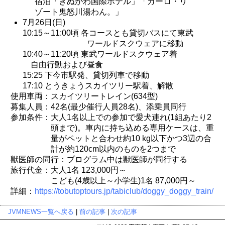
宿泊「きぬがわ国際ホテル」「カーロ・リ
ゾート鬼怒川湯わん。」
7月26日(日)
10:15～11:00頃 各コースとも貸切バスにて東武
ワールドスクウェアに移動
10:40～11:20頃 東武ワールドスクウェア着
自由行動および昼食
15:25 下今市駅発、貸切列車で移動
17:10 とうきょうスカイツリー駅着、解散
使用車両：スカイツリートレイン(634型)
募集人員：42名(最少催行人員28名)、添乗員同行
参加条件：大人1名以上での参加で愛犬連れ(1組あたり2
頭まで)。車内に持ち込める専用ケースは、重
量がペットと合わせ約10 kg以下かつ3辺の合
計が約120cm以内のものを2つまで
獣医師の同行：プログラム中は獣医師が同行する
旅行代金：大人1名 123,000円～
こども(4歳以上～小学生)1名 87,000円～
詳細：
https://tobutoptours.jp/tabiclub/doggy_doggy_train/
JVMNEWS一覧へ戻る
|
前の記事
|
次の記事