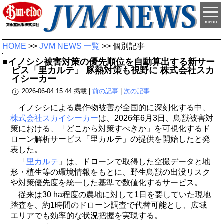
menu
HOME
>>
JVM NEWS 一覧
>> 個別記事
■イノシシ被害対策の優先順位を自動算出する新サー
ビス「里カルテ」 豚熱対策も視野に 株式会社スカ
イシーカー
2026-06-04 15:44 掲載 |
前の記事
|
次の記事
イノシシによる農作物被害が全国的に深刻化する中、
株式会社スカイシーカー
は、2026年6月3日、鳥獣被害対
策における、「どこから対策すべきか」を可視化するド
ローン解析サービス「里カルテ」の提供を開始したと発
表した。
「
里カルテ
」は、ドローンで取得した空撮データと地
形・植生等の環境情報をもとに、野生鳥獣の出没リスク
や対策優先度を統一した基準で数値化するサービス。
従来は30 ha程度の農地に対して1日を要していた現地
踏査を、約1時間のドローン調査で代替可能とし、広域
エリアでも効率的な状況把握を実現する。