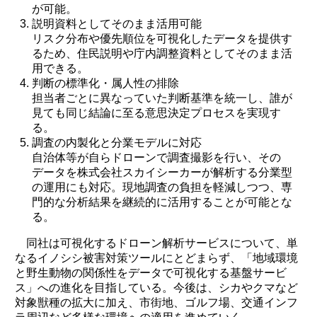
が可能。
説明資料としてそのまま活用可能
リスク分布や優先順位を可視化したデータを提供す
るため、住民説明や庁内調整資料としてそのまま活
用できる。
判断の標準化・属人性の排除
担当者ごとに異なっていた判断基準を統一し、誰が
見ても同じ結論に至る意思決定プロセスを実現す
る。
調査の内製化と分業モデルに対応
自治体等が自らドローンで調査撮影を行い、その
データを株式会社スカイシーカーが解析する分業型
の運用にも対応。現地調査の負担を軽減しつつ、専
門的な分析結果を継続的に活用することが可能とな
る。
同社は可視化するドローン解析サービスについて、単
なるイノシシ被害対策ツールにとどまらず、「地域環境
と野生動物の関係性をデータで可視化する基盤サービ
ス」への進化を目指している。今後は、シカやクマなど
対象獣種の拡大に加え、市街地、ゴルフ場、交通インフ