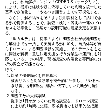
また、独自解析エンジン「ORDERIS（オーダリス)」
により、従来は経験や勘に依存していた判断を統一した
基準で数値化し、「やるべき順番」までを可視化する。
さらに、解析結果をそのまま説明資料として活用でき
る形で提供することで、調査・検討・説明の一連のプロ
セスを効率化し、迅速かつ説明可能な意思決定を支援す
る。
「里カルテ」は、従来のように調査会社が現地調査か
ら解析までを一括して実施する形に加え、自治体等が自
らドローンによる調査撮影を実施し、そのデータをもと
に同社が解析・意思決定支援を行う分業型の運用にも対
応している。その結果、現地調査の内製化と専門的な分
析の両立が可能となる。
特長：
対策の優先順位を自動算出
被害リスクと対策効果を複合的に評価し、「やるべ
き順番」を明確化。経験に依存しない判断が可能に
なる。
調査工数の大幅削減
従来は1日かかっていた現地調査を、ドローン調査
により約1時間に短縮。広域農地でも効率的な把握